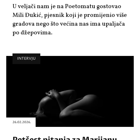
U veljači nam je na Poetomatu gostovao
Mili Đukić, pjesnik koji je promijenio više
gradova nego što većina nas ima upaljača
po džepovima.
INTERVJU
26.02.2026.
Petšest pitanja za Marijanu