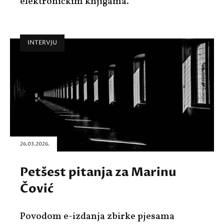
elektroničkim knjigama.
INTERVJU
26.03.2026.
Petšest pitanja za Marinu
Čović
Povodom e-izdanja zbirke pjesama