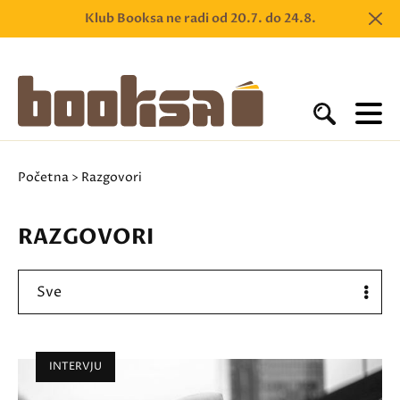
Klub Booksa ne radi od 20.7. do 24.8.
Početna
> Razgovori
RAZGOVORI
Sve
INTERVJU