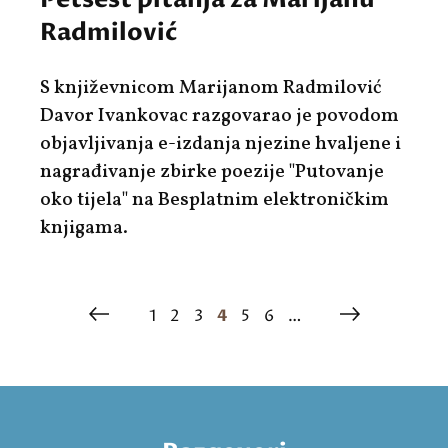
Radmilović
S književnicom Marijanom Radmilović
Davor Ivankovac razgovarao je povodom
objavljivanja e-izdanja njezine hvaljene i
nagrađivanje zbirke poezije "Putovanje
oko tijela" na Besplatnim elektroničkim
knjigama.
1
2
3
4
5
6
…