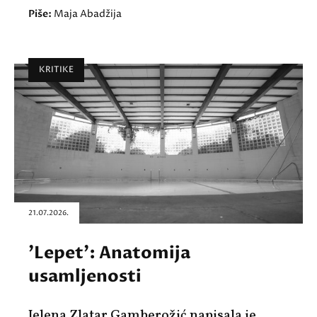
Piše:
Maja Abadžija
KRITIKE
21.07.2026.
'Lepet': Anatomija
usamljenosti
Jelena Zlatar Gamberožić napisala je