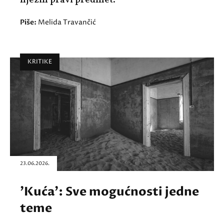
njezin pravi predmet.
Piše:
Melida Travančić
KRITIKE
23.06.2026.
'Kuća': Sve mogućnosti jedne
teme