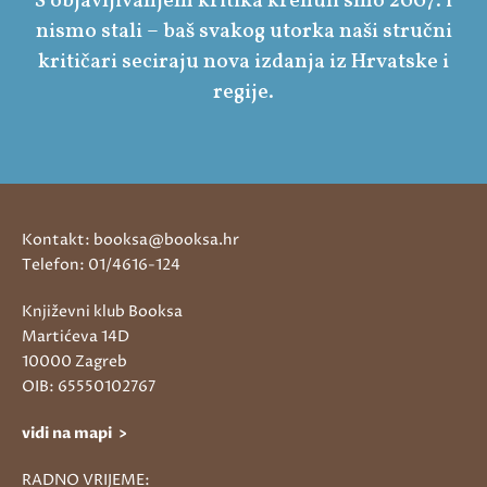
S objavljivanjem kritika krenuli smo 2007. i
nismo stali – baš svakog utorka naši stručni
kritičari seciraju nova izdanja iz Hrvatske i
regije.
Kontakt: booksa@booksa.hr
Telefon: 01/4616-124
Književni klub Booksa
Martićeva 14D
10000 Zagreb
OIB: 65550102767
vidi na mapi >
RADNO VRIJEME: