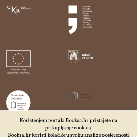
Korištenjem portala Booksa.hr pristajete na
prikupljanje cookiea.
Udruga Kulturtreger je korisnik institucionalne podrške
Booksa.hr koristi kolačiće u svrhu analize posjećenosti