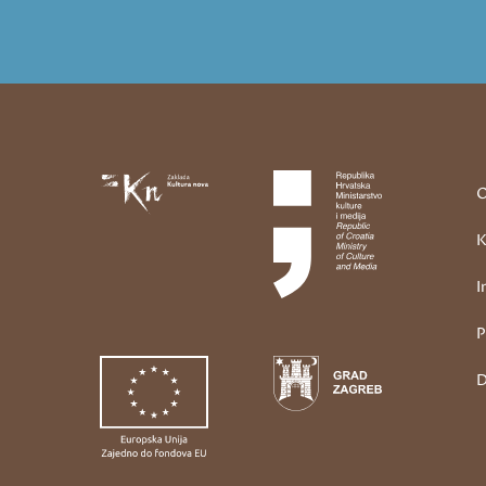
O
K
I
P
D