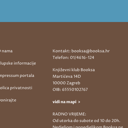
 nama
Kontakt: booksa@booksa.hr
Telefon: 01/4616-124
lupske informacije
Književni klub Booksa
mpressum portala
Martićeva 14D
10000 Zagreb
olica privatnosti
OIB: 65550102767
onirajte
vidi na mapi >
RADNO VRIJEME:
Od utorka do subote od 10 do 20h.
Nedjeljom i ponedjeljkom Booksa ne