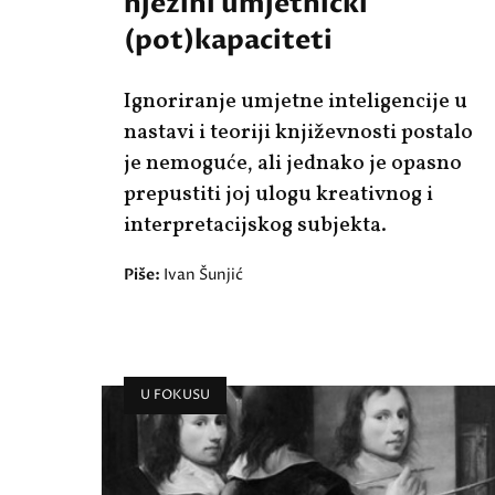
njezini umjetnički
(pot)kapaciteti
Ignoriranje umjetne inteligencije u
nastavi i teoriji književnosti postalo
je nemoguće, ali jednako je opasno
prepustiti joj ulogu kreativnog i
interpretacijskog subjekta.
Piše:
Ivan Šunjić
U FOKUSU