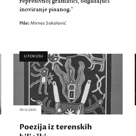
represivnoj gramatici, odgađajući
inoviranje pisanog."
Piše:
Mirnes Sokolović
U FOKUSU
30.12.2025.
Poezija iz terenskih