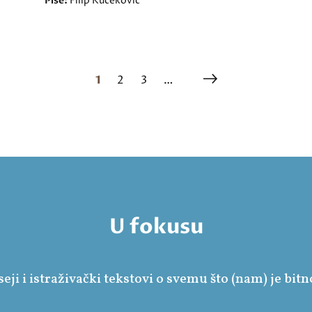
Piše:
Filip Kučeković
1
2
3
…
U fokusu
seji i istraživački tekstovi o svemu što (nam) je bitn