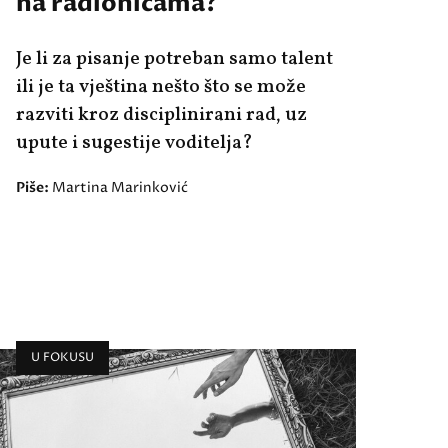
na radionicama?
Je li za pisanje potreban samo talent
ili je ta vještina nešto što se može
razviti kroz disciplinirani rad, uz
upute i sugestije voditelja?
Piše:
Martina Marinković
U FOKUSU