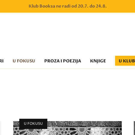
Klub Booksa ne radi od 20.7. do 24.8.
RI
U FOKUSU
PROZA I POEZIJA
KNJIGE
U KLU
U FOKUSU