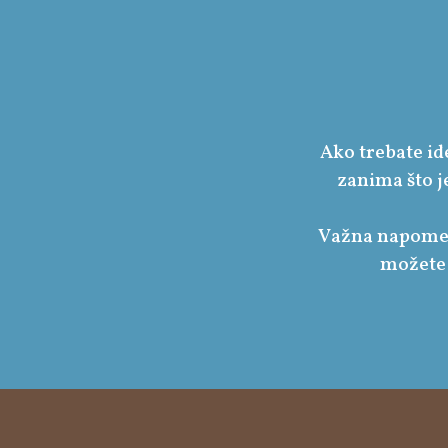
Ako trebate ide
zanima što j
Važna napomen
možete 