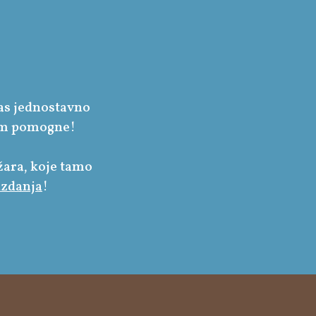
 vas jednostavno
 vam pomogne!
ara, koje tamo
 izdanja
!