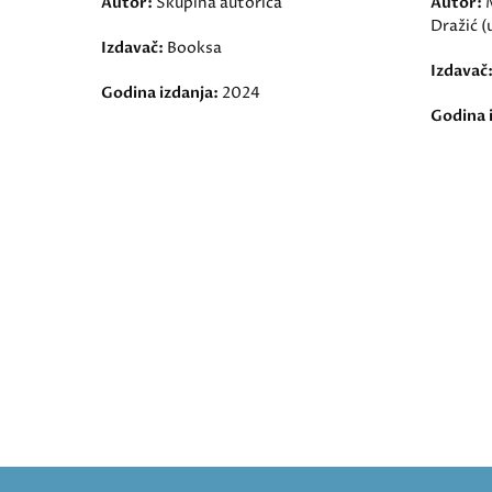
Autor:
Skupina autorica
Autor:
Dražić (u
Izdavač:
Booksa
Izdavač
Godina izdanja:
2024
Godina 