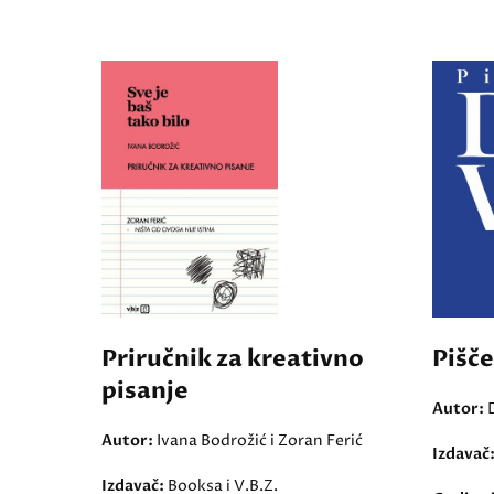
Priručnik za kreativno
Pišč
pisanje
Autor:
Autor:
Ivana Bodrožić i Zoran Ferić
Izdavač
Izdavač:
Booksa i V.B.Z.