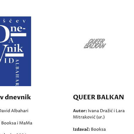
ev dnevnik
QUEER BALKAN
David Albahari
Autor:
Ivana Dražić i Lara
Mitraković (ur.)
:
Booksa i MaMa
Izdavač:
Booksa