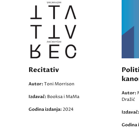
Recitativ
Polit
kano
Autor:
Toni Morrison
Autor:
Izdavač:
Booksa i MaMa
Dražić
Godina izdanja:
2024
Izdavač
Godina 