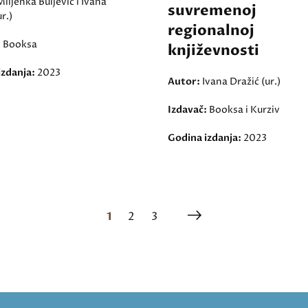
Miljenka Buljević i Ivana
suvremenoj
r.)
regionalnoj
:
Booksa
književnosti
izdanja:
2023
Autor:
Ivana Dražić (ur.)
Izdavač:
Booksa i Kurziv
Godina izdanja:
2023
1
2
3