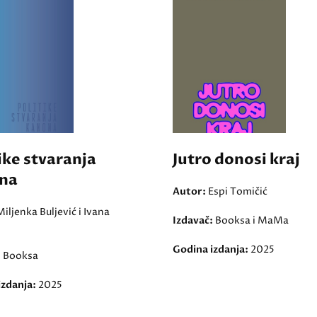
ike stvaranja
Jutro donosi kraj
na
Autor:
Espi Tomičić
Miljenka Buljević i Ivana
Izdavač:
Booksa i MaMa
Godina izdanja:
2025
:
Booksa
izdanja:
2025