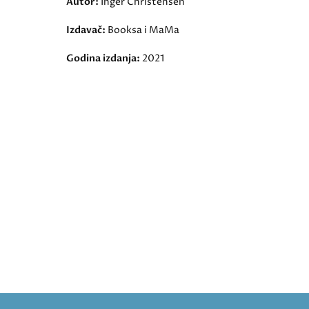
Autor:
Inger Christensen
Izdavač:
Booksa i MaMa
Godina izdanja:
2021