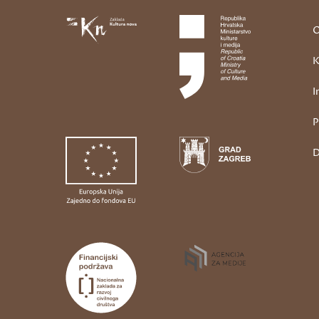
O
K
I
P
D