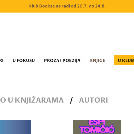
Klub Booksa ne radi od 20.7. do 24.8.
RI
U FOKUSU
PROZA I POEZIJA
KNJIGE
U KLU
O U KNJIŽARAMA
/
AUTORI