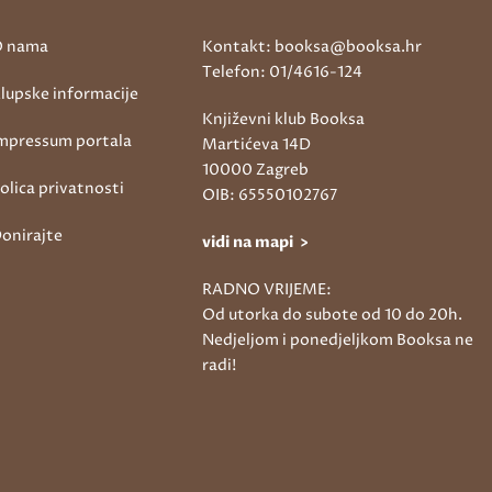
 nama
Kontakt: booksa@booksa.hr
Telefon: 01/4616-124
lupske informacije
Književni klub Booksa
mpressum portala
Martićeva 14D
10000 Zagreb
olica privatnosti
OIB: 65550102767
onirajte
vidi na mapi >
RADNO VRIJEME:
Od utorka do subote od 10 do 20h.
Nedjeljom i ponedjeljkom Booksa ne
radi!