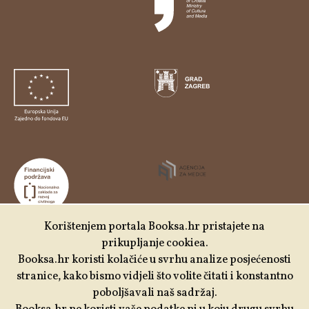
Korištenjem portala Booksa.hr pristajete na
prikupljanje cookiea.
Udruga Kulturtreger je korisnik institucionalne podrške
Booksa.hr koristi kolačiće u svrhu analize posjećenosti
Nacionalne zaklade za razvoj civilnoga društva za
stranice, kako bismo vidjeli što volite čitati i konstantno
stabilizaciju i/ili razvoj udruge u području demokratizacije i
poboljšavali naš sadržaj.
društvenog razvoja.