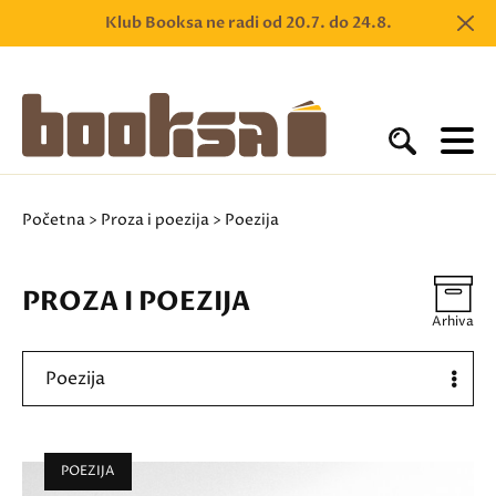
Klub Booksa ne radi od 20.7. do 24.8.
Početna
>
Proza i poezija
> Poezija
PROZA I POEZIJA
Arhiva
Poezija
POEZIJA