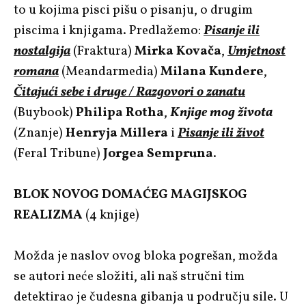
to u kojima pisci pišu o pisanju, o drugim
piscima i knjigama. Predlažemo:
Pisanje ili
nostalgija
(Fraktura)
Mirka Kovača
,
Umjetnost
romana
(Meandarmedia)
Milana Kundere
,
Čitajući sebe i druge / Razgovori o zanatu
(Buybook)
Philipa Rotha
,
Knjige mog života
(Znanje)
Henryja Millera
i
Pisanje ili život
(Feral Tribune)
Jorgea Sempruna
.
BLOK NOVOG DOMAĆEG MAGIJSKOG
REALIZMA
(4 knjige)
Možda je naslov ovog bloka pogrešan, možda
se autori neće složiti, ali naš stručni tim
detektirao je čudesna gibanja u području sile. U