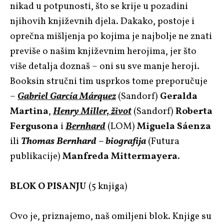
nikad u potpunosti, što se krije u pozadini
njihovih književnih djela. Dakako, postoje i
oprečna mišljenja po kojima je najbolje ne znati
previše o našim književnim herojima, jer što
više detalja doznaš – oni su sve manje heroji.
Booksin stručni tim usprkos tome preporučuje
–
Gabriel García Márquez
(Sandorf)
Geralda
Martina
,
Henry Miller, život
(Sandorf)
Roberta
Fergusona
i
Bernhard
(LOM)
Miguela Sáenza
ili
Thomas Bernhard – biografija
(Futura
publikacije)
Manfreda Mittermayera
.
BLOK O PISANJU
(5 knjiga)
Ovo je, priznajemo, naš omiljeni blok. Knjige su