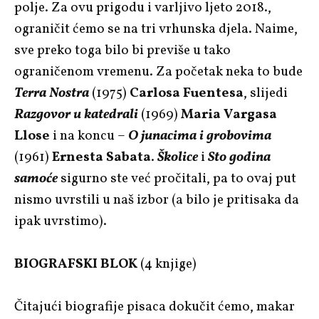
polje. Za ovu prigodu i varljivo ljeto 2018.,
ograničit ćemo se na tri vrhunska djela. Naime,
sve preko toga bilo bi previše u tako
ograničenom vremenu. Za početak neka to bude
Terra Nostra
(1975)
Carlosa Fuentesa
, slijedi
Razgovor u katedrali
(1969)
Maria Vargasa
Llose
i na koncu –
O junacima i grobovima
(1961)
Ernesta Sabata
.
Školice
i
Sto godina
samoće
sigurno ste već pročitali, pa to ovaj put
nismo uvrstili u naš izbor (a bilo je pritisaka da
ipak uvrstimo).
BIOGRAFSKI BLOK
(4 knjige)
Čitajući biografije pisaca dokučit ćemo, makar