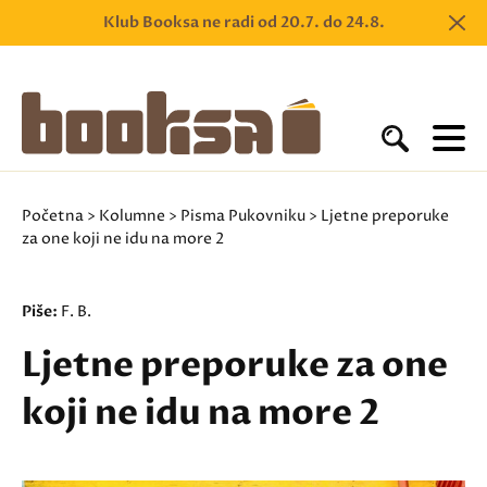
Klub Booksa ne radi od 20.7. do 24.8.
Početna
>
Kolumne
>
Pisma Pukovniku
> Ljetne preporuke
za one koji ne idu na more 2
Piše:
F. B.
Ljetne preporuke za one
koji ne idu na more 2