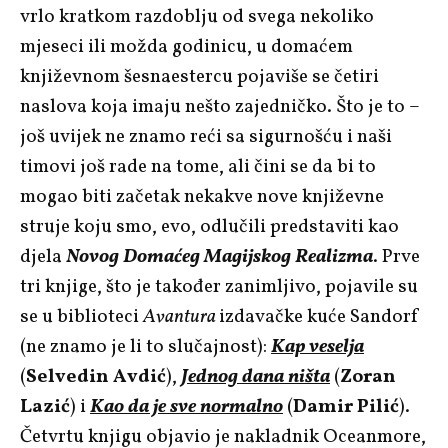
vrlo kratkom razdoblju od svega nekoliko
mjeseci ili možda godinicu, u domaćem
književnom šesnaestercu pojaviše se četiri
naslova koja imaju nešto zajedničko. Što je to –
još uvijek ne znamo reći sa sigurnošću i naši
timovi još rade na tome, ali čini se da bi to
mogao biti začetak nekakve nove književne
struje koju smo, evo, odlučili predstaviti kao
djela
Novog Domaćeg Magijskog Realizma
. Prve
tri knjige, što je također zanimljivo, pojavile su
se u biblioteci
Avantura
izdavačke kuće Sandorf
(ne znamo je li to slučajnost):
Kap veselja
(
Selvedin Avdić
),
Jednog dana ništa
(
Zoran
Lazić
) i
Kao da je sve normalno
(
Damir Pilić
).
Četvrtu knjigu objavio je nakladnik Oceanmore,