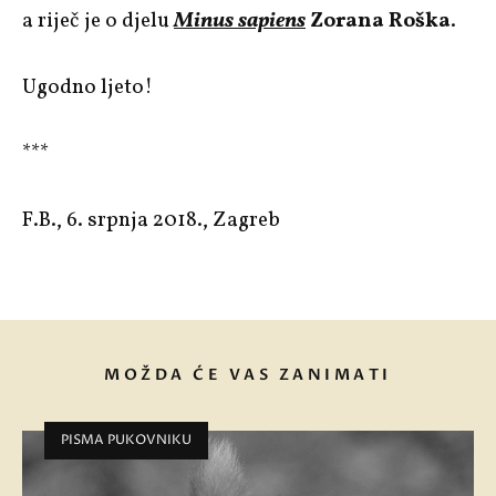
a riječ je o djelu
Minus sapiens
Zorana Roška
.
Ugodno ljeto!
***
F.B., 6. srpnja 2018., Zagreb
MOŽDA ĆE VAS ZANIMATI
PISMA PUKOVNIKU