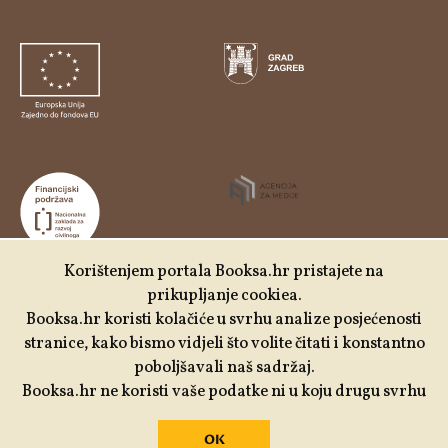
Korištenjem portala Booksa.hr pristajete na
prikupljanje cookiea.
Udruga Kulturtreger je korisnik institucionalne podrške
Booksa.hr koristi kolačiće u svrhu analize posjećenosti
Nacionalne zaklade za razvoj civilnoga društva za
stranice, kako bismo vidjeli što volite čitati i konstantno
stabilizaciju i/ili razvoj udruge u području demokratizacije i
poboljšavali naš sadržaj.
društvenog razvoja.
Booksa.hr ne koristi vaše podatke ni u koju drugu svrhu
OK