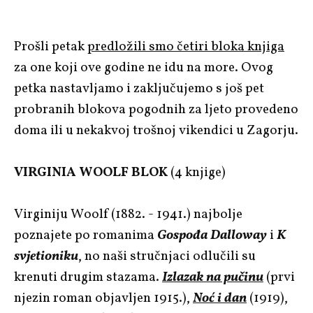
Prošli petak
predložili smo četiri bloka knjiga
za one koji ove godine ne idu na more. Ovog
petka nastavljamo i zaključujemo s još pet
probranih blokova pogodnih za ljeto provedeno
doma ili u nekakvoj trošnoj vikendici u Zagorju.
VIRGINIA WOOLF BLOK
(4 knjige)
Virginiju Woolf (1882. - 1941.) najbolje
poznajete po romanima
Gospođa Dalloway
i
K
svjetioniku
, no naši stručnjaci odlučili su
krenuti drugim stazama.
Izlazak na pučinu
(prvi
njezin roman objavljen 1915.),
Noć i dan
(1919),