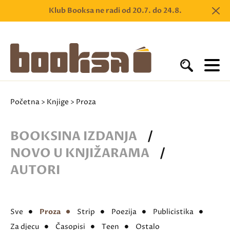
Klub Booksa ne radi od 20.7. do 24.8.
Početna
>
Knjige
> Proza
BOOKSINA IZDANJA
/
NOVO U KNJIŽARAMA
/
AUTORI
Sve
Proza
Strip
Poezija
Publicistika
Za djecu
Časopisi
Teen
Ostalo