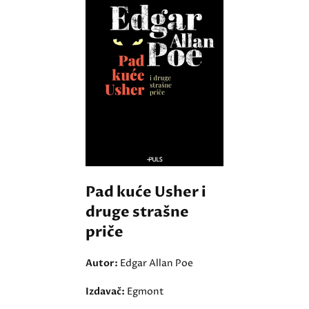
Pad kuće Usher i
druge strašne
priče
Autor:
Edgar Allan Poe
Izdavač:
Egmont