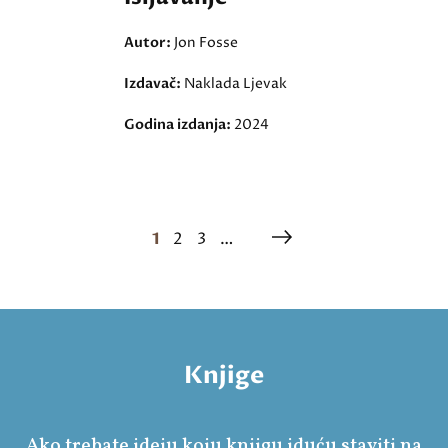
Autor:
Jon Fosse
Izdavač:
Naklada Ljevak
Godina izdanja:
2024
1
2
3
…
Knjige
Ako trebate ideju koju knjigu iduću staviti na