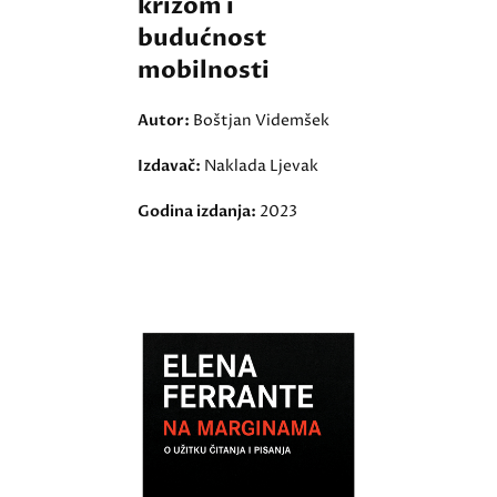
krizom i
budućnost
mobilnosti
Autor:
Boštjan Videmšek
Izdavač:
Naklada Ljevak
Godina izdanja:
2023