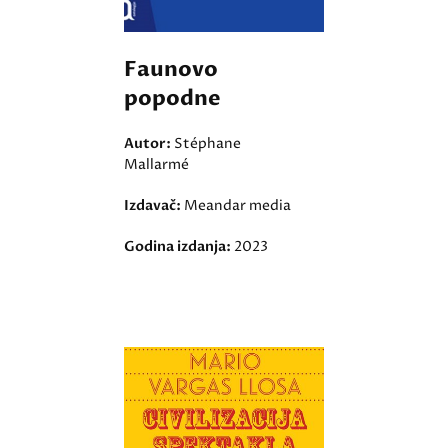
Faunovo
popodne
Autor:
Stéphane
Mallarmé
Izdavač:
Meandar media
Godina izdanja:
2023