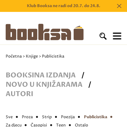
Klub Booksa ne radi od 20.7. do 24.8.
Početna
>
Knjige
> Publicistika
BOOKSINA IZDANJA
/
NOVO U KNJIŽARAMA
/
AUTORI
Sve
Proza
Strip
Poezija
Publicistika
Za djecu
Časopisi
Teen
Ostalo