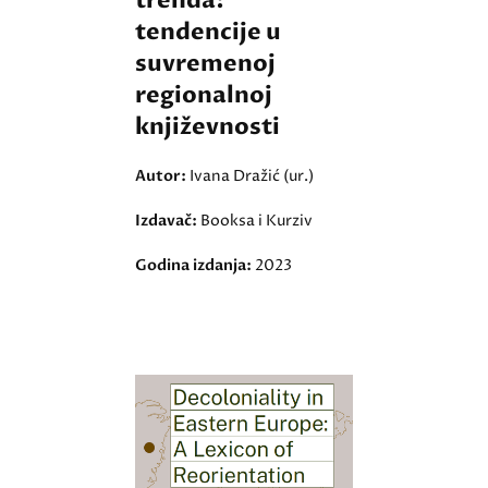
trenda:
tendencije u
suvremenoj
regionalnoj
književnosti
Autor:
Ivana Dražić (ur.)
Izdavač:
Booksa i Kurziv
Godina izdanja:
2023