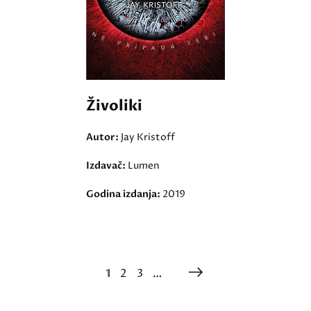
Živoliki
Autor:
Jay Kristoff
Izdavač:
Lumen
Godina izdanja:
2019
1
2
3
…