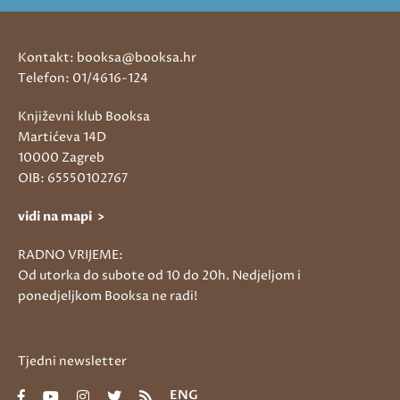
Kontakt: booksa@booksa.hr
Telefon: 01/4616-124
Književni klub Booksa
Martićeva 14D
10000 Zagreb
OIB: 65550102767
vidi na mapi >
RADNO VRIJEME:
Od utorka do subote od 10 do 20h. Nedjeljom i
ponedjeljkom Booksa ne radi!
Tjedni newsletter
ENG