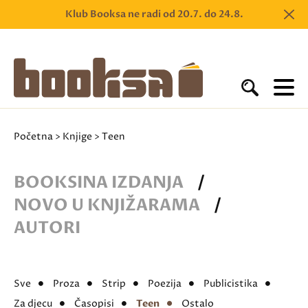
Klub Booksa ne radi od 20.7. do 24.8.
Početna
>
Knjige
> Teen
BOOKSINA IZDANJA
/
NOVO U KNJIŽARAMA
/
AUTORI
Sve
Proza
Strip
Poezija
Publicistika
Za djecu
Časopisi
Teen
Ostalo