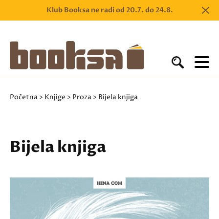
Klub Booksa ne radi od 20.7. do 24.8.
Početna
>
Knjige
>
Proza
> Bijela knjiga
Bijela knjiga