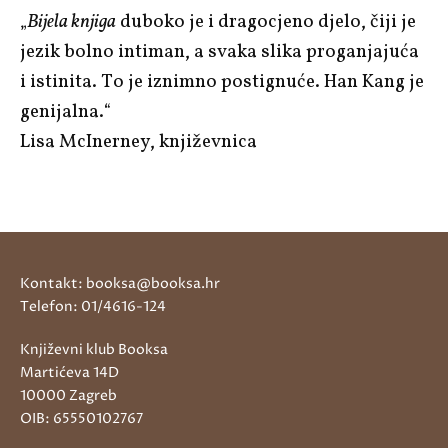
„
Bijela knjiga
duboko je i dragocjeno djelo, čiji je
jezik bolno intiman, a svaka slika proganjajuća
i istinita. To je iznimno postignuće. Han Kang je
genijalna.“
Lisa McInerney, književnica
Kontakt: booksa@booksa.hr
Telefon: 01/4616-124
Književni klub Booksa
Martićeva 14D
10000 Zagreb
OIB: 65550102767