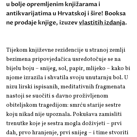
u bolje opremljenim knjižarama i
antikvarijatima u Hrvatskoj i šire! Booksa
ne prodaje knjige, izuzev
vlastitih izdanja
.
Tijekom književne rezidencije u stranoj zemlji
bezimena pripovjedačica usredotočuje se na
bijelu boju – snijeg, sol, papir, mlijeko – kako bi
njome izrazila i shvatila svoju unutarnju bol. U
nizu lirski ispisanih, meditativnih fragmenata
nastoji se suočiti s davno proživljenom
obiteljskom tragedijom: smrću starije sestre
koju nikad nije upoznala. Pokušava zamisliti
trenutke koje je sestra mogla doživjeti – prvi
dah, prvo hranjenje, prvi snijeg – i time stvoriti