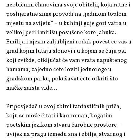
neobičnim članovima svoje obitelji, koja ratne i
poslijeratne zime provodi na „jedinom toplom
mjestu na svijetu” – u kuhinji gdje gori vatra u
velikoj peći i mirišu posušene kore jabuka.
Emilija i njezin zaljubljeni rođak povest će vas u
grad kojim lutaju slonovi i u kojem se čuju psi
koji zvižde, otključat će vam vrata napuštenog
hamama, zajedno ćete loviti jednoroge u
gradskom parku, pokušavat ćete otkriti što
mačke zaista vide…
Pripovjedač u ovoj zbirci fantastičnih priča,
koju se može čitati i kao roman, bogatim
poetskim jezikom stvara čarobne prostore –
uvijek na pragu između sna i zbilje, stvarnog i