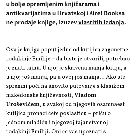
u bolje opremljenim knjižarama i
antikvarijatima u Hrvatskoj i šire! Booksa
ne prodaje knjige, izuzev
vlastitih izdanja
.
Ova je knjiga poput jedne od kutijica zagonetne
rođakinje Emilije – da biste je otvorili, potrebno
je znati tajnu. U njoj je skrivena manja kutija, a
u njoj još manja, pa u ovoj još manja… Ako ste
spremni poći na snovito putovanje s klasikom
makedonske književnosti,
Vladom
Uroševićem
, u svakoj od njegovih osamnaest
kutijica pronaći ćete poslasticu – priču o
jednom mladiću i njegovoj tajanstvenoj
rođakinji Emiliji. Oni će vas upoznati s