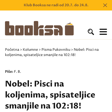
Klub Booksa ne radi od 20.7. do 24.8.
Početna
>
Kolumne
>
Pisma Pukovniku
> Nobel: Pisci na
koljenima, spisateljice smanjile na 102:18!
Piše:
F. B.
Nobel: Pisci na
koljenima, spisateljice
smanjile na 102:18!