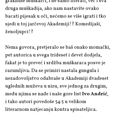
graknuše muškarci, i ne samo literati, već i sva
druga muškadija, ako nam nastavite ovako
bacati pijesak u oči, nećemo se više igrati i tko
sjedi u toj jarčevoj Akademiji!? Komedijaši,
ženoljupci!?
Nema govora, pretjeralo se baš onako momački,
pet autorica u svega trideset i devet dodjela,
fakat je to preveć i srdžba muškaraca posve je
razumljiva. Da se primiri nastala gungula i
nezadovoljstvo odabraše u Akademiji dvadeset
uglednih muževa u nizu, sve jednog za drugim,
među njima se nađe i naše gore list
Ivo Andrić
,
i tako autori povedoše 54:5 u velikom
literarnom natjecanju kontra spisateljica.