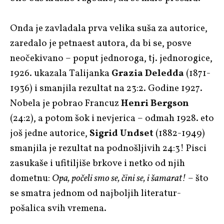
Onda je zavladala prva velika suša za autorice,
zaredalo je petnaest autora, da bi se, posve
neočekivano – poput jednoroga, tj. jednorogice,
1926. ukazala Talijanka
Grazia Deledda
(1871-
1936) i smanjila rezultat na 23:2. Godine 1927.
Nobela je pobrao Francuz
Henri Bergson
(24:2), a potom šok i nevjerica – odmah 1928. eto
još jedne autorice,
Sigrid Undset
(1882-1949)
smanjila je rezultat na podnošljivih 24:3! Pisci
zasukaše i ufitiljiše brkove i netko od njih
dometnu:
Opa, počeli smo se, čini se, i šamarat!
– što
se smatra jednom od najboljih literatur-
pošalica svih vremena.