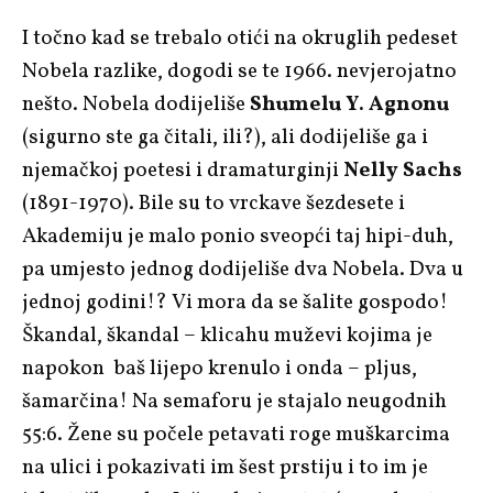
I točno kad se trebalo otići na okruglih pedeset
Nobela razlike, dogodi se te 1966. nevjerojatno
nešto. Nobela dodijeliše
Shumelu Y. Agnonu
(sigurno ste ga čitali, ili?), ali dodijeliše ga i
njemačkoj poetesi i dramaturginji
Nelly Sachs
(1891-1970). Bile su to vrckave šezdesete i
Akademiju je malo ponio sveopći taj hipi-duh,
pa umjesto jednog dodijeliše dva Nobela. Dva u
jednoj godini!? Vi mora da se šalite gospodo!
Škandal, škandal – klicahu muževi kojima je
napokon baš lijepo krenulo i onda – pljus,
šamarčina! Na semaforu je stajalo neugodnih
55:6. Žene su počele petavati roge muškarcima
na ulici i pokazivati im šest prstiju i to im je