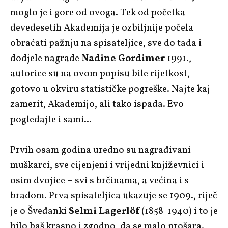
moglo je i gore od ovoga. Tek od početka
devedesetih Akademija je ozbiljnije počela
obraćati pažnju na spisateljice, sve do tada i
dodjele nagrade
Nadine Gordimer
1991.,
autorice su na ovom popisu bile rijetkost,
gotovo u okviru statističke pogreške. Najte kaj
zamerit, Akademijo, ali tako ispada. Evo
pogledajte i sami...
Prvih osam godina uredno su nagrađivani
muškarci, sve cijenjeni i vrijedni književnici i
osim dvojice – svi s brčinama, a većina i s
bradom. Prva spisateljica ukazuje se 1909., riječ
je o Šveđanki
Selmi Lagerlöf
(1858-1940) i to je
bilo baš krasno i zgodno, da se malo prošara.