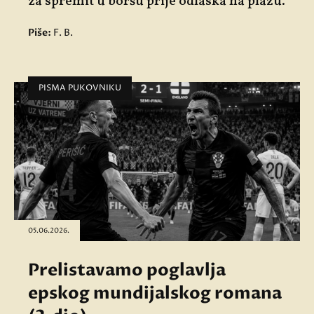
za spremit u boršu prije odlaska na plažu.
Piše:
F. B.
PISMA PUKOVNIKU
05.06.2026.
Prelistavamo poglavlja
epskog mundijalskog romana