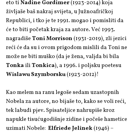
eto ti
Nadine Gordimer
(1923-2014) koja
življaše baš nakraj svijeta, u Južnoafričkoj
Republici, i tko je te 1991. mogao i pomisliti da
će to biti početak kraja za autore. Već 1993.
nagradiše
Toni Morrison
(1931-2019), zli jezici
reći će da su i ovom prigodom mislili da Toni ne
može ne biti muško (da je žena, valjda bi bila
Tonka
ili
Tonkica
), a 1996. i poljsku poetesu
Wislawu Szymborsku
(1923-2012)!
Kao melem na ranu legoše sedam uzastopnih
Nobela za autore, no bijaše to, kako se voli reći,
tek labuđi pjev. Spisateljice nahrupiše kroz
napukle tisućugodišnje zidine i počeše hametice
uzimati Nobele:
Elfriede Jelinek
(1946) –