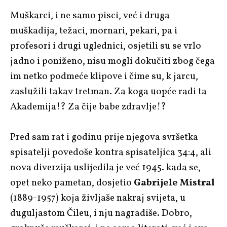
Muškarci, i ne samo pisci, već i druga
muškadija, težaci, mornari, pekari, pa i
profesori i drugi uglednici, osjetili su se vrlo
jadno i poniženo, nisu mogli dokučiti zbog čega
im netko podmeće klipove i čime su, k jarcu,
zaslužili takav tretman. Za koga uopće radi ta
Akademija!? Za čije babe zdravlje!?
Pred sam rat i godinu prije njegova svršetka
spisatelji povedoše kontra spisateljica 34:4, ali
nova diverzija uslijedila je već 1945. kada se,
opet neko pametan, dosjetio
Gabrijele Mistral
(1889-1957) koja življaše nakraj svijeta, u
duguljastom Čileu, i nju nagradiše. Dobro,