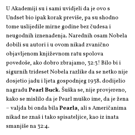
U Akademiji su i sami uvidjeli da je ovo s
Undset bio ipak korak previše, pa su shodno
tome uslijedile mirne godine bez čudesa i
neugodnih iznenađenja. Narednih osam Nobela
dobili su autori i u ovom nikad zvanično
objavljenom književnom ratu spolova
povedoše, ako dobro zbrajamo, 32:3! Bilo bi i
sigurnih trideset Nobela razlike da se netko nije
dosjetio jadu i ljeta gospodnjeg 1938. dodijelio
nagradu
Pearl Buck
. Šuška se, nije provjereno,
kako se mislilo da je Pearl muško ime, da je žena
– valjda bi onda bila
Pearla
, ali s Američanima
nikad ne znaš i tako spisateljice, kao iz inata
smanjiše na 32:4.