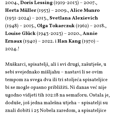
2004.,
Doris Lessing
(1919-2013) – 2007.,
Herta Müller
(1953) – 2009.,
Alice Munro
(1931-2024) – 2013.,
Svetlana Alexievich
(1948) – 2015.,
Olga Tokarczuk
(1962) – 2018.,
Louise Glück
(1943-2023) – 2020.,
Annie
Ernaux
(1940) – 2022. i
Han Kang
(1970) –
2024.!
Muškarci, spisatelji, ali i svi drugi, zašutješe, u
sebi svejednako mišljahu – nastavi li se ovim
tempom za svega dva ili tri stoljeća spisateljice
bi se mogle opasno približiti. Ni danas već nije
ugodno vidjeti tih 102:18 na semaforu. Ostala je,
doduše, još jedna malešna utjeha – spisatelji su
znali dobiti i 25 Nobela zaredom, a spisateljice