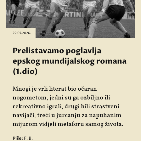
29.05.2026.
Prelistavamo poglavlja
epskog mundijalskog romana
(1.dio)
Mnogi je vrli literat bio očaran
nogometom, jedni su ga ozbiljno ili
rekreativno igrali, drugi bili strastveni
navijači, treći u jurcanju za napuhanim
mijurom vidjeli metaforu samog života.
Piše:
F. B.