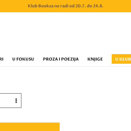
Klub Booksa ne radi od 20.7. do 24.8.
RI
U FOKUSU
PROZA I POEZIJA
KNJIGE
U KLU