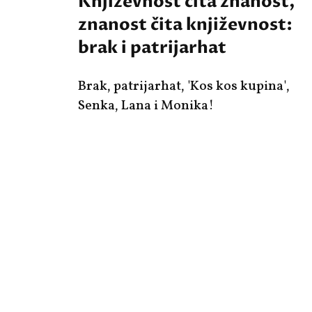
Književnost čita znanost,
znanost čita književnost:
brak i patrijarhat
Brak, patrijarhat, 'Kos kos kupina',
Senka, Lana i Monika!