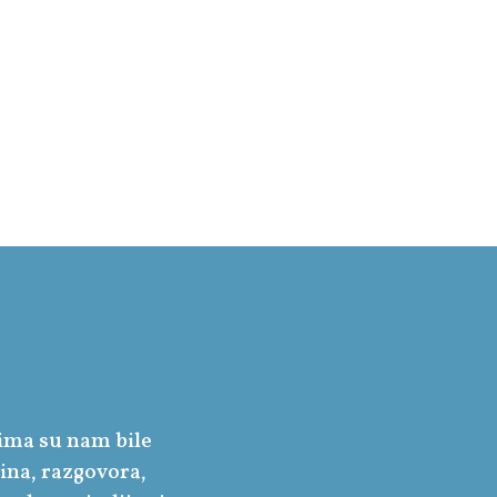
tima su nam bile
bina, razgovora,