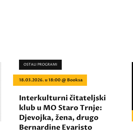
OSTALI PROGRAMI
18.03.2026. u 18:00 @ Booksa
Interkulturni čitateljski
klub u MO Staro Trnje:
Djevojka, žena, drugo
Bernardine Evaristo