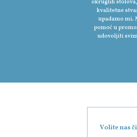
okruglih stolova,
kvalitetne stva
upadamo mi. M
pomoć u promoci
udovoljiti svim
Volite nas 