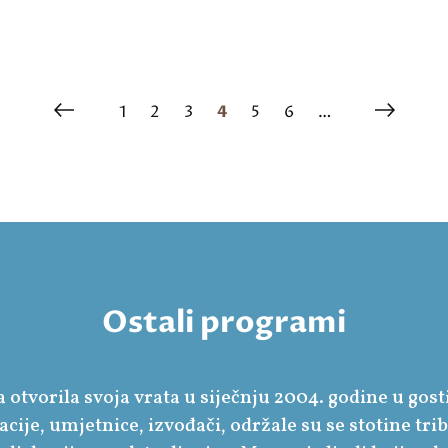
1
2
3
4
5
6
…
Ostali programi
 otvorila svoja vrata u siječnju 2004. godine u gos
cije, umjetnice, izvođači, održale su se stotine tri