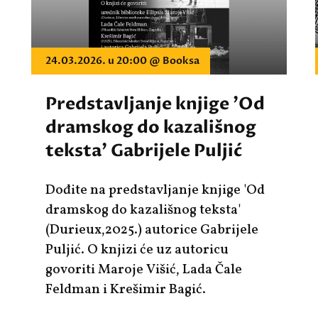
24.03.2026. u 20:00 @ Booksa
Predstavljanje knjige 'Od
dramskog do kazališnog
teksta' Gabrijele Puljić
Dođite na predstavljanje knjige 'Od
dramskog do kazališnog teksta'
(Durieux,2025.) autorice Gabrijele
Puljić. O knjizi će uz autoricu
govoriti Maroje Višić, Lada Čale
Feldman i Krešimir Bagić.