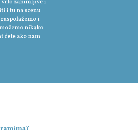
 vrlo zanimljive i
ti i tu na scenu
 raspolažemo i
ne možemo nikako
nat ćete ako nam
rogramima?