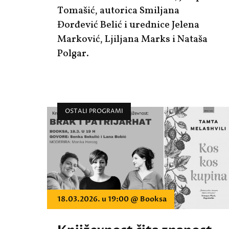
Tomašić, autorica Smiljana
Đorđević Belić i urednice Jelena
Marković, Ljiljana Marks i Nataša
Polgar.
OSTALI PROGRAMI
18.03.2026. u 19:00 @ Booksa