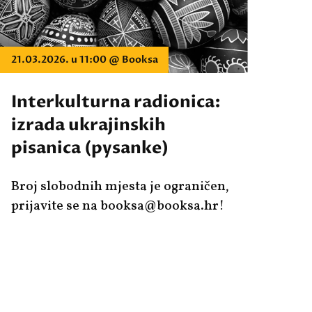
21.03.2026. u 11:00 @ Booksa
Interkulturna radionica:
izrada ukrajinskih
pisanica (pysanke)
Broj slobodnih mjesta je ograničen,
prijavite se na booksa@booksa.hr!