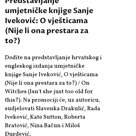
Predstavljanje
umjetničke knjige Sanje
Iveković: O vješticama
(Nije li ona prestara za
to?)
Dođite na predstavljanje hrvatskog i
engleskog izdanja umjetničke
knjige Sanje Iveković, O vješticama
(Nije li ona prestara za to?) / On
Witches (Isn't she just too old for
this?). Na promociji će, uz autoricu,
sudjelovati Slavenka Drakulić, Rada
Iveković, Kate Sutton, Roberta
Bratović, Nina Bačun i Miloš
Đurđević.