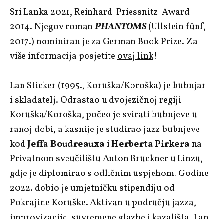
Sri Lanka 2021, Reinhard-Priessnitz-Award
2014. Njegov roman
PHANTOMS
(Ullstein fünf,
2017.) nominiran je za German Book Prize. Za
više informacija posjetite
ovaj link
!
Lan Sticker (1995., Koruška/Koroška) je bubnjar
i skladatelj. Odrastao u dvojezičnoj regiji
Koruška/Koroška, ​​počeo je svirati bubnjeve u
ranoj dobi, a kasnije je studirao jazz bubnjeve
kod
Jeffa Boudreauxa
i
Herberta Pirkera
na
Privatnom sveučilištu Anton Bruckner u Linzu,
gdje je diplomirao s odličnim uspjehom. Godine
2022. dobio je umjetničku stipendiju od
Pokrajine Koruške. Aktivan u području jazza,
improvizacije, suvremene glazbe i kazališta, Lan