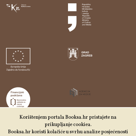
Korištenjem portala Booksa.hr pristajete na
prikupljanje cookiea.
Udruga Kulturtreger je korisnik institucionalne podrške
Booksa.hr koristi kolačiće u svrhu analize posjećenosti