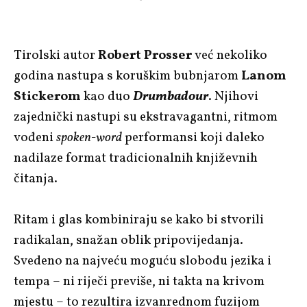
Tirolski autor
Robert Prosser
već nekoliko
godina nastupa s koruškim bubnjarom
Lanom
Stickerom
kao duo
Drumbadour
. Njihovi
zajednički nastupi su ekstravagantni, ritmom
vođeni
spoken-word
performansi koji daleko
nadilaze format tradicionalnih književnih
čitanja.
Ritam i glas kombiniraju se kako bi stvorili
radikalan, snažan oblik pripovijedanja.
Svedeno na najveću moguću slobodu jezika i
tempa – ni riječi previše, ni takta na krivom
mjestu – to rezultira izvanrednom fuzijom