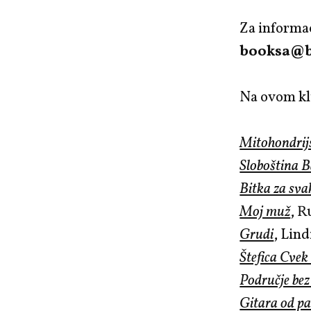
Za informac
booksa@b
Na ovom kl
Mitohondrij
Sloboština B
Bitka za sva
Moj muž
, 
Grudi
, Lin
Štefica Cvek
Područje bez
Gitara od pa