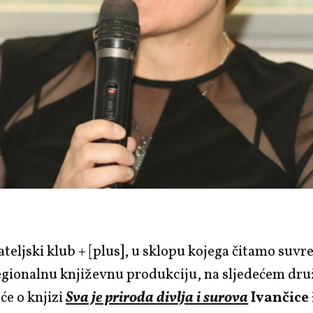
ateljski klub + [plus], u sklopu kojega čitamo suv
egionalnu književnu produkciju, na sljedećem dr
 će o knjizi
Sva je priroda divlja i surova
Ivančice