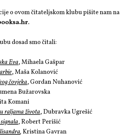
ije o ovom čitateljskom klubu pišite nam na
ooksa.hr
.
ubu dosad smo čitali:
ska Eva
, Mihaela Gašpar
arbie
, Maša Kolanović
kog čovjeka
, Gordan Nuhanović
Rumena Bužarovska
dita Komani
 u raljama života
, Dubravka Ugrešić
 signala
, Robert Perišić
lisandra
,
Kristina Gavran