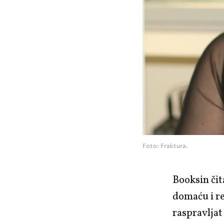
Foto: Fraktura.
Booksin čit
domaću i r
raspravljat