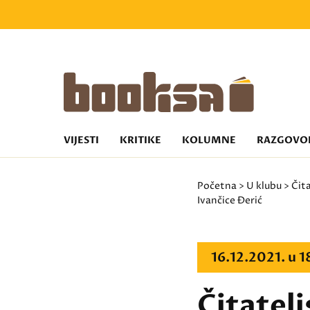
VIJESTI
KRITIKE
KOLUMNE
RAZGOVO
Početna
>
U klubu
>
Čita
Ivančice Đerić
16.12.2021. u 
Čitatelj