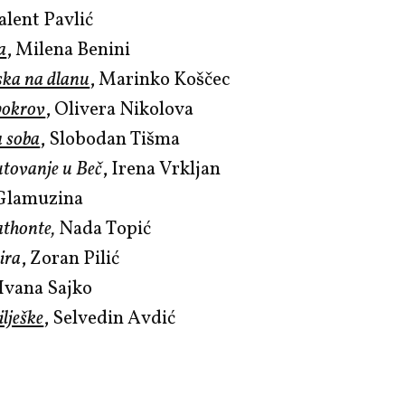
Valent Pavlić
a
, Milena Benini
ska na dlanu
, Marinko Koščec
pokrov
, Olivera Nikolova
a soba
, Slobodan Tišma
utovanje u Beč
, Irena Vrkljan
 Glamuzina
thonte,
Nada Topić
ira
, Zoran Pilić
 Ivana Sajko
lješke
, Selvedin Avdić