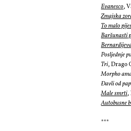
Evanesco
, 
Zmajska zor
To malo pije
Baršunasti 
Bernardijev
Posljednje p
Tri
, Drago
Morpho ama
Đavli od pap
Male smrti
,
Autobusne bi
***