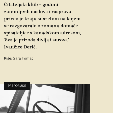
Čitateljski klub +
godinu
zanimljivih naslova i rasprava
priveo je kraju susretom na kojem
se razgovaralo o romanu domaće
spisateljice s kanadskom adresom,
'
Sva je priroda divlja i surova'
Ivančice Đerić
.
Piše:
Sara Tomac
PREPORUKE