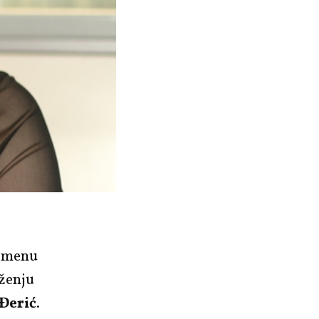
remenu
uženju
 Đerić
.