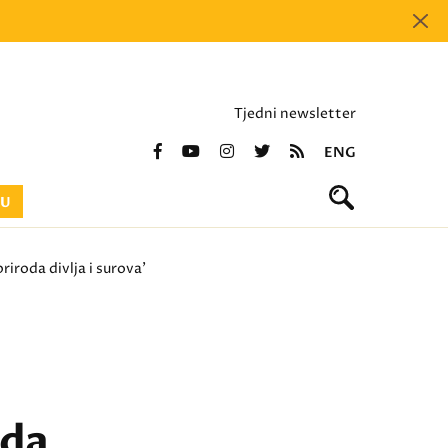
Tjedni newsletter
ENG
BU
priroda divlja i surova'
oda