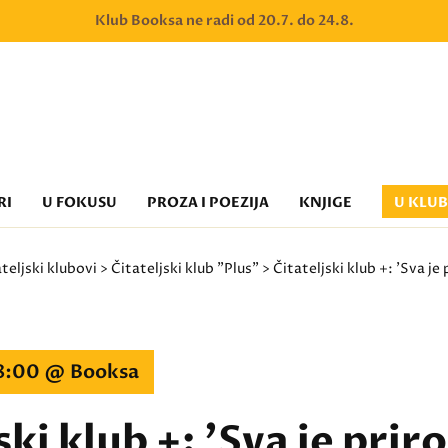
Klub Booksa ne radi od 20.7. do 24.8.
RI
U FOKUSU
PROZA I POEZIJA
KNJIGE
U KLU
teljski klubovi
>
Čitateljski klub "Plus"
> Čitateljski klub +: 'Sva je 
18:00 @ Booksa
ski klub +: 'Sva je prir