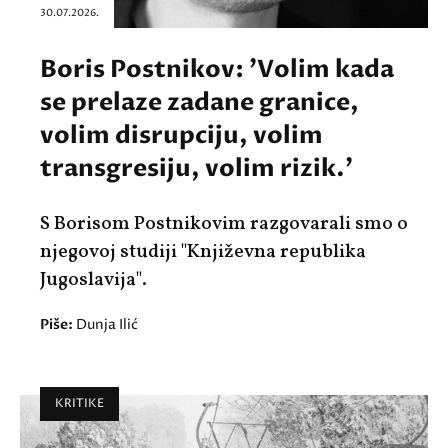
30.07.2026.
Boris Postnikov: 'Volim kada
se prelaze zadane granice,
volim disrupciju, volim
transgresiju, volim rizik.'
S Borisom Postnikovim razgovarali smo o
njegovoj studiji "Književna republika
Jugoslavija".
Piše:
Dunja Ilić
KRITIKE