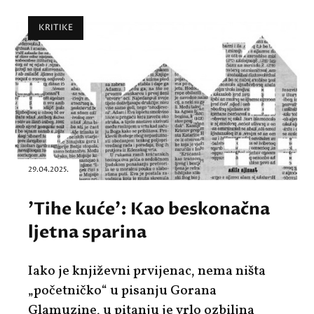
KRITIKE
29.04.2025.
'Tihe kuće': Kao beskonačna
ljetna sparina
Iako je književni prvijenac, nema ništa
„početničko“ u pisanju Gorana
Glamuzine, u pitanju je vrlo ozbiljna