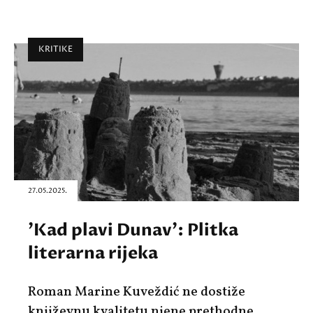
KRITIKE
27.05.2025.
'Kad plavi Dunav': Plitka
literarna rijeka
Roman Marine Kuveždić ne dostiže
književnu kvalitetu njene prethodne