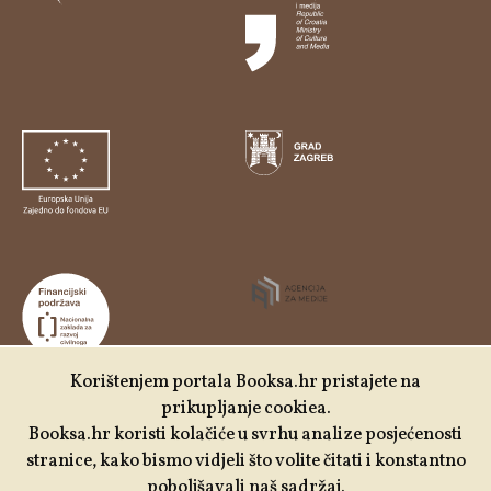
Korištenjem portala Booksa.hr pristajete na
prikupljanje cookiea.
Udruga Kulturtreger je korisnik institucionalne podrške
Booksa.hr koristi kolačiće u svrhu analize posjećenosti
Nacionalne zaklade za razvoj civilnoga društva za
stranice, kako bismo vidjeli što volite čitati i konstantno
stabilizaciju i/ili razvoj udruge u području demokratizacije i
poboljšavali naš sadržaj.