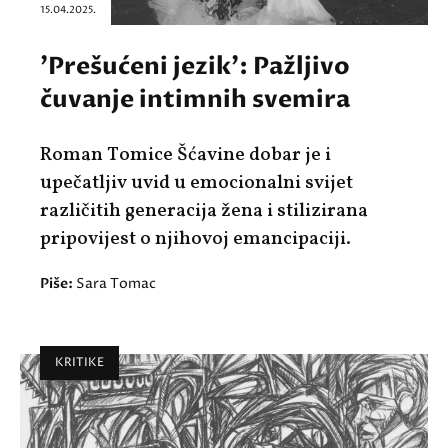
15.04.2025.
'Prešućeni jezik': Pažljivo
čuvanje intimnih svemira
Roman Tomice Šćavine dobar je i
upečatljiv uvid u emocionalni svijet
različitih generacija žena i stilizirana
pripovijest o njihovoj emancipaciji.
Piše:
Sara Tomac
KRITIKE