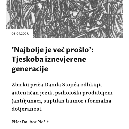
08.04.2025.
'Najbolje je već prošlo':
Tjeskoba iznevjerene
generacije
Zbirku priča Danila Stojića odlikuju
autentičan jezik, psihološki produbljeni
(anti)junaci, suptilan humor i formalna
dotjeranost.
Piše:
Dalibor Plečić