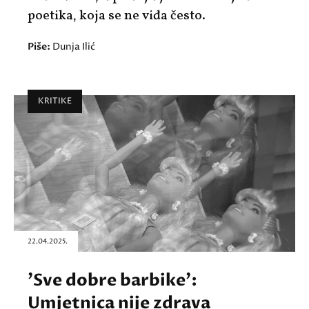
poetika, koja se ne viđa često.
Piše:
Dunja Ilić
KRITIKE
22.04.2025.
'Sve dobre barbike':
Umjetnica nije zdrava