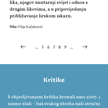
lika, njegov unutarnji svijet i odnos s
drugim likovima, a u pripovijedanju
približavanje lirskom iskazu.
Piše:
Filip Kučeković
…
5
6
7
8
9
…
Kritike
S objavljivanjem kritika krenuli smo 2007. i
nismo stali – baš svakog utorka naši stručni