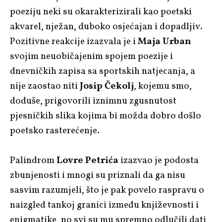
poeziju neki su okarakterizirali kao poetski
akvarel, nježan, duboko osjećajan i dopadljiv.
Pozitivne reakcije izazvala je i
Maja Urban
svojim neuobičajenim spojem poezije i
dnevničkih zapisa sa sportskih natjecanja, a
nije zaostao niti
Josip Čekolj
, kojemu smo,
doduše, prigovorili iznimnu zgusnutost
pjesničkih slika kojima bi možda dobro došlo
poetsko rasterećenje.
Palindrom
Lovre Petrića
izazvao je podosta
zbunjenosti i mnogi su priznali da ga nisu
sasvim razumjeli, što je pak povelo raspravu o
naizgled tankoj granici između književnosti i
enigmatike, no svi su mu spremno odlučili dati