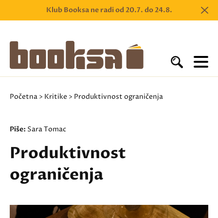
Klub Booksa ne radi od 20.7. do 24.8.
Početna
>
Kritike
> Produktivnost ograničenja
Piše:
Sara Tomac
Produktivnost
ograničenja