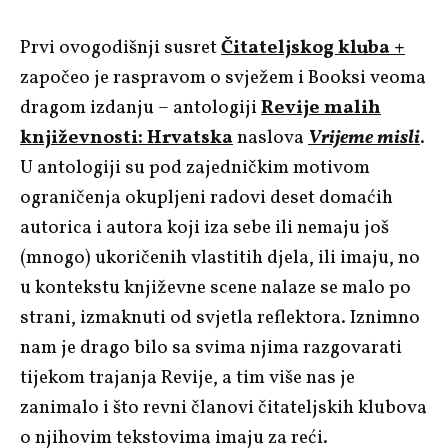
Prvi ovogodišnji susret
Čitateljskog kluba +
započeo je raspravom o svježem i Booksi veoma
dragom izdanju – antologiji
Revije malih
književnosti: Hrvatska
naslova
Vrijeme misli
.
U antologiji su pod zajedničkim motivom
ograničenja okupljeni radovi deset domaćih
autorica i autora koji iza sebe ili nemaju još
(mnogo) ukoričenih vlastitih djela, ili imaju, no
u kontekstu književne scene nalaze se malo po
strani, izmaknuti od svjetla reflektora. Iznimno
nam je drago bilo sa svima njima razgovarati
tijekom trajanja Revije, a tim više nas je
zanimalo i što revni članovi čitateljskih klubova
o njihovim tekstovima imaju za reći.