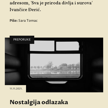
adresom, '
Sva je priroda divlja i surova'
Ivančice Đerić
.
Piše:
Sara Tomac
PREPORUKE
11.11.2021.
Nostalgija odlazaka