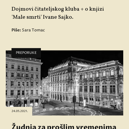
Dojmovi čitateljskog kluba + o knjizi
'
Male smrti'
Ivane Sajko.
Piše:
Sara Tomac
PREPORUKE
24.05.2021.
Žudnja za prošlim vremenima