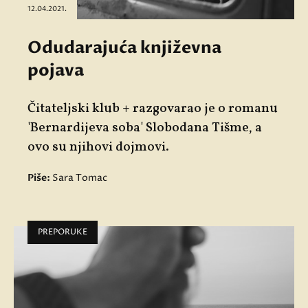
12.04.2021.
Odudarajuća književna
pojava
Čitateljski klub + razgovarao je o romanu
'Bernardijeva soba' Slobodana Tišme, a
ovo su njihovi dojmovi.
Piše:
Sara Tomac
PREPORUKE