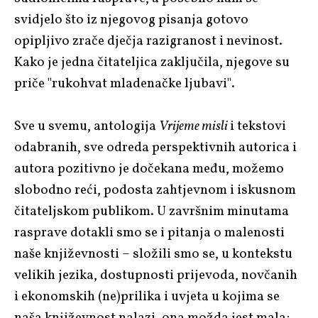
svidjelo što iz njegovog pisanja gotovo
opipljivo zrače dječja razigranost i nevinost.
Kako je jedna čitateljica zaključila, njegove su
priče "rukohvat mladenačke ljubavi".
Sve u svemu, antologija
Vrijeme misli
i tekstovi
odabranih, sve odreda perspektivnih autorica i
autora pozitivno je dočekana među, možemo
slobodno reći, podosta zahtjevnom i iskusnom
čitateljskom publikom. U završnim minutama
rasprave dotakli smo se i pitanja o malenosti
naše književnosti – složili smo se, u kontekstu
velikih jezika, dostupnosti prijevoda, novčanih
i ekonomskih (ne)prilika i uvjeta u kojima se
naša književnost nalazi, ona možda jest mala;