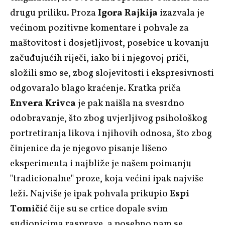
drugu priliku. Proza
Igora Rajkija
izazvala je
većinom pozitivne komentare i pohvale za
maštovitost i dosjetljivost, posebice u kovanju
začuđujućih riječi, iako bi i njegovoj priči,
složili smo se, zbog slojevitosti i ekspresivnosti
odgovaralo blago kraćenje. Kratka priča
Envera Krivca
je pak naišla na svesrdno
odobravanje, što zbog uvjerljivog psihološkog
portretiranja likova i njihovih odnosa, što zbog
činjenice da je njegovo pisanje lišeno
eksperimenta i najbliže je našem poimanju
"tradicionalne" proze, koja većini ipak najviše
leži. Najviše je ipak pohvala prikupio
Espi
Tomičić
čije su se crtice dopale svim
sudionicima rasprave, a posebno nam se