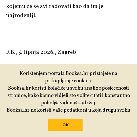
kojemu će se svi radovati kao da im je
najrođeniji.
F.B., 5. lipnja 2026., Zagreb
Korištenjem portala Booksa.hr pristajete na
prikupljanje cookiea.
Booksa.hr koristi kolačiće u svrhu analize posjećenosti
MOŽDA ĆE VAS ZANIMATI
stranice, kako bismo vidjeli što volite čitati i konstantno
poboljšavali naš sadržaj.
Booksa.hr ne koristi vaše podatke ni u koju drugu svrhu
PISMA PUKOVNIKU
OK