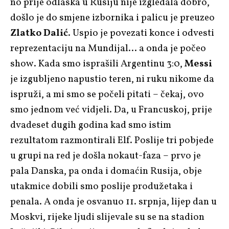
no prije odlaska u Rusiju nije izgledala dobro,
došlo je do smjene izbornika i palicu je preuzeo
Zlatko Dalić
. Uspio je povezati konce i odvesti
reprezentaciju na Mundijal… a onda je počeo
show. Kada smo isprašili Argentinu 3:0,
Messi
je izgubljeno napustio teren, ni ruku nikome da
ispruži, a mi smo se počeli pitati – čekaj, ovo
smo jednom već vidjeli. Da, u Francuskoj, prije
dvadeset dugih godina kad smo istim
rezultatom razmontirali Elf. Poslije tri pobjede
u grupi na red je došla nokaut-faza – prvo je
pala Danska, pa onda i domaćin Rusija, obje
utakmice dobili smo poslije produžetaka i
penala. A onda je osvanuo 11. srpnja, lijep dan u
Moskvi, rijeke ljudi slijevale su se na stadion