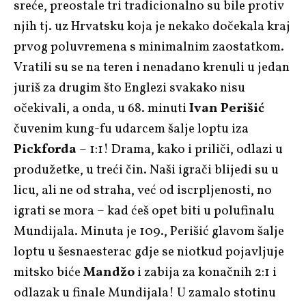
sreće, preostale tri tradicionalno su bile protiv
njih tj. uz Hrvatsku koja je nekako dočekala kraj
prvog poluvremena s minimalnim zaostatkom.
Vratili su se na teren i nenadano krenuli u jedan
juriš za drugim što Englezi svakako nisu
očekivali, a onda, u 68. minuti
Ivan Perišić
čuvenim kung-fu udarcem šalje loptu iza
Pickforda
– 1:1! Drama, kako i priliči, odlazi u
produžetke, u treći čin. Naši igrači blijedi su u
licu, ali ne od straha, već od iscrpljenosti, no
igrati se mora – kad ćeš opet biti u polufinalu
Mundijala. Minuta je 109., Perišić glavom šalje
loptu u šesnaesterac gdje se niotkud pojavljuje
mitsko biće
Mandžo
i zabija za konačnih 2:1 i
odlazak u finale Mundijala! U zamalo stotinu