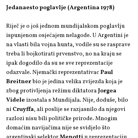
Jedanaesto poglavlje (Argentina 1978)
Riječ je o još jednom mundijalskom poglavlju
ispunjenom osjećajem nelagode. U Argentini je
na vlasti bila vojna hunta, vodile su se rasprave
treba li bojkotirati prvenstvo, no na kraju se
ipak dogodilo da su se sve reprezentacije
odazvale. Njemački reprezentativac
Paul
Breitner
bio je jedina velika zvijezda koja je
zbog protivljenja režimu diktatora
Jorgea
Videle
izostala s Mundijala. Nije, doduše, bilo
ni
Cruyffa
, ali poslije se razjasnilo da njegovi
razlozi nisu bili političke prirode. Mnogim
domaćim navijačima nije se svidjelo što
argentinski selektor
Menotti
u reprezentaciju