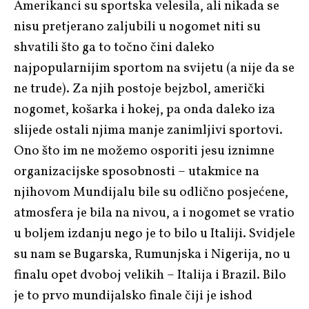
Amerikanci su sportska velesila, ali nikada se
nisu pretjerano zaljubili u nogomet niti su
shvatili što ga to točno čini daleko
najpopularnijim sportom na svijetu (a nije da se
ne trude). Za njih postoje bejzbol, američki
nogomet, košarka i hokej, pa onda daleko iza
slijede ostali njima manje zanimljivi sportovi.
Ono što im ne možemo osporiti jesu iznimne
organizacijske sposobnosti – utakmice na
njihovom Mundijalu bile su odlično posjećene,
atmosfera je bila na nivou, a i nogomet se vratio
u boljem izdanju nego je to bilo u Italiji. Svidjele
su nam se Bugarska, Rumunjska i Nigerija, no u
finalu opet dvoboj velikih – Italija i Brazil. Bilo
je to prvo mundijalsko finale čiji je ishod