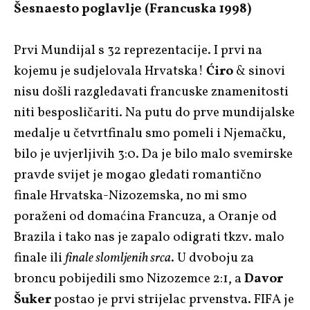
Šesnaesto poglavlje (Francuska 1998)
Prvi Mundijal s 32 reprezentacije. I prvi na
kojemu je sudjelovala Hrvatska!
Ćiro
& sinovi
nisu došli razgledavati francuske znamenitosti
niti besposličariti. Na putu do prve mundijalske
medalje u četvrtfinalu smo pomeli i Njemačku,
bilo je uvjerljivih 3:0. Da je bilo malo svemirske
pravde svijet je mogao gledati romantično
finale Hrvatska-Nizozemska, no mi smo
poraženi od domaćina Francuza, a Oranje od
Brazila i tako nas je zapalo odigrati tkzv. malo
finale ili
finale slomljenih srca
. U dvoboju za
broncu pobijedili smo Nizozemce 2:1, a
Davor
Šuker
postao je prvi strijelac prvenstva. FIFA je