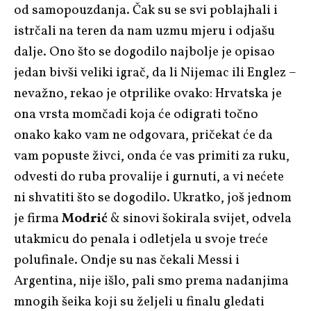
od samopouzdanja. Čak su se svi poblajhali i
istrčali na teren da nam uzmu mjeru i odjašu
dalje. Ono što se dogodilo najbolje je opisao
jedan bivši veliki igrač, da li Nijemac ili Englez –
nevažno, rekao je otprilike ovako: Hrvatska je
ona vrsta momčadi koja će odigrati točno
onako kako vam ne odgovara, pričekat će da
vam popuste živci, onda će vas primiti za ruku,
odvesti do ruba provalije i gurnuti, a vi nećete
ni shvatiti što se dogodilo. Ukratko, još jednom
je firma
Modrić
& sinovi šokirala svijet, odvela
utakmicu do penala i odletjela u svoje treće
polufinale. Ondje su nas čekali Messi i
Argentina, nije išlo, pali smo prema nadanjima
mnogih šeika koji su željeli u finalu gledati