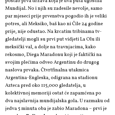
postao prva država koja je dva puta ugostila
Mundijal. No i njih su zadesile nevolje, samo
par mjeseci prije prvenstva pogodio ih je veliki
potres, ali Meksiko, baš kao ni Čile 24 godine
prije, nije odustao. Na krcatim tribinama tv-
gledatelji mogli su prvi put vidjeti La Olu ili
meksički val, a dolje na travnjacima, kako
rekosmo, Diega Maradonu koji je faktički na
svojim plećima odveo Argentinu do drugog
naslova prvaka. Čtvrtfinalna utakmica
Argentina-Engleska, odigrana na stadionu
Azteca pred oko 115,000 gledatelja, u
kolektivnoj memoriji ostat će zapamćena po
dva najslavnija mundijalska gola. U razmaku od
jedva 5 minuta oba je zabio Maradona – prvi je