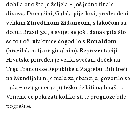
dobila ono što je željela – još jedno finale
divova. Domaćini, Galski pijetlovi, predvođeni
velikim
Zinedinom Zidaneom
, s lakoćom su
dobili Brazil 3:0, a svijet se još i danas pita što
se to uoči utakmice dogodilo s
Ronaldom
(brazilskim tj. originalnim). Reprezentaciji
Hrvatske priređen je veliki svečani doček na
Trgu Francuske Republike u Zagrebu. Biti treći
na Mundijalu nije mala zajebancija, govorilo se
tada – ovu generaciju teško će biti nadmašiti.
Vrijeme će pokazati koliko su te prognoze bile
pogrešne.