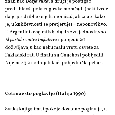
znan kao
Božja ruka
, a drugi je postigao
predriblavši pola engleske momčadi (neki tvrde
da je predriblao cijelu momčad, ali znate kako
je, u književnosti se pretjeruje) – neponovljivo.
U Argentini ovaj mitski duel zovu jednostavno –
El partido contra Inglaterra
i pobjedu 2:1
doživljavaju kao neku malu vrstu osvete za
Fakladski rat. U finalu su Gauchosi pobijedili
Nijemce 3:2 i odnijeli kući pobjednički pehar.
Četrnaesto poglavlje (Italija 1990)
Svaka knjiga ima i pokoje dosadno poglavlje, u