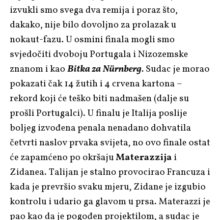
izvukli smo svega dva remija i poraz što,
dakako, nije bilo dovoljno za prolazak u
nokaut-fazu. U osmini finala mogli smo
svjedočiti dvoboju Portugala i Nizozemske
znanom i kao
Bitka za Nürnberg
. Sudac je morao
pokazati čak 14 žutih i 4 crvena kartona –
rekord koji će teško biti nadmašen (dalje su
prošli Portugalci). U finalu je Italija poslije
boljeg izvođena penala nenadano dohvatila
četvrti naslov prvaka svijeta, no ovo finale ostat
će zapamćeno po okršaju
Materazzija
i
Zidanea. Talijan je stalno provocirao Francuza i
kada je prevršio svaku mjeru, Zidane je izgubio
kontrolu i udario ga glavom u prsa. Materazzi je
pao kao da je pogođen projektilom, a sudac je