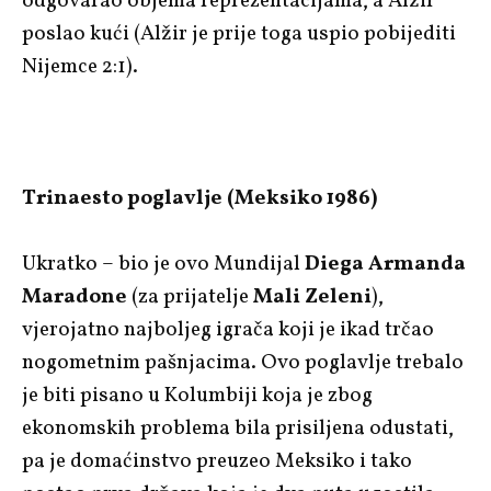
odgovarao objema reprezentacijama, a Alžir
poslao kući (Alžir je prije toga uspio pobijediti
Nijemce 2:1).
Trinaesto poglavlje (Meksiko 1986)
Ukratko – bio je ovo Mundijal
Diega Armanda
Maradone
(za prijatelje
Mali Zeleni
),
vjerojatno najboljeg igrača koji je ikad trčao
nogometnim pašnjacima. Ovo poglavlje trebalo
je biti pisano u Kolumbiji koja je zbog
ekonomskih problema bila prisiljena odustati,
pa je domaćinstvo preuzeo Meksiko i tako