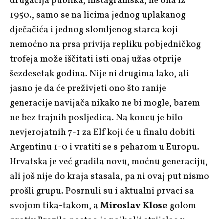
drugačija publika, instagramska, ne ona iz
1950., samo se na licima jednog uplakanog
dječačića i jednog slomljenog starca koji
nemoćno na prsa privija repliku pobjedničkog
trofeja može iščitati isti onaj užas otprije
šezdesetak godina. Nije ni drugima lako, ali
jasno je da će preživjeti ono što ranije
generacije navijača nikako ne bi mogle, barem
ne bez trajnih posljedica. Na koncu je bilo
nevjerojatnih 7-1 za Elf koji će u finalu dobiti
Argentinu 1-0 i vratiti se s peharom u Europu.
Hrvatska je već gradila novu, moćnu generaciju,
ali još nije do kraja stasala, pa ni ovaj put nismo
prošli grupu. Posrnuli su i aktualni prvaci sa
svojom tika-takom, a
Miroslav Klose
golom