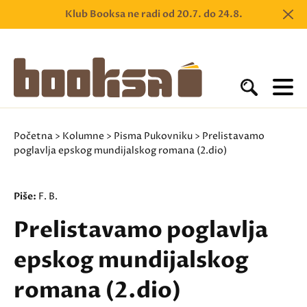
Klub Booksa ne radi od 20.7. do 24.8.
Početna
>
Kolumne
>
Pisma Pukovniku
> Prelistavamo
poglavlja epskog mundijalskog romana (2.dio)
Piše:
F. B.
Prelistavamo poglavlja
epskog mundijalskog
romana (2.dio)