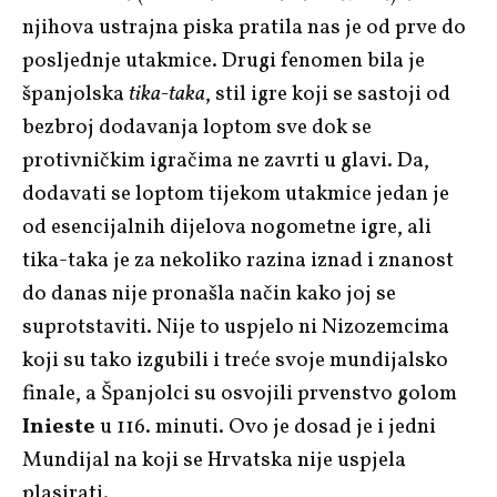
njihova ustrajna piska pratila nas je od prve do
posljednje utakmice. Drugi fenomen bila je
španjolska
tika-taka
, stil igre koji se sastoji od
bezbroj dodavanja loptom sve dok se
protivničkim igračima ne zavrti u glavi. Da,
dodavati se loptom tijekom utakmice jedan je
od esencijalnih dijelova nogometne igre, ali
tika-taka je za nekoliko razina iznad i znanost
do danas nije pronašla način kako joj se
suprotstaviti. Nije to uspjelo ni Nizozemcima
koji su tako izgubili i treće svoje mundijalsko
finale, a Španjolci su osvojili prvenstvo golom
Inieste
u 116. minuti. Ovo je dosad je i jedni
Mundijal na koji se Hrvatska nije uspjela
plasirati.