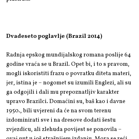
Dvadeseto poglavlje (Brazil 2014)
Radnja epskog mundijalskog romana poslije 64
godine vraća se u Brazil. Opet bi, i to s pravom,
mogli iskoristiti frazu o povratku diteta materi,
jer, istina je – nogomet su izumili Englezi, ali su
ga odgojili i dali mu prepoznatljiv karakter
upravo Brazilci. Domaćini su, baš kao i davne
1950., bili uvjereni da će na svom terenu
izdominirati sve i na dresove dodati šestu
zvjezdicu, ali zlehuda povijest se ponovila –
ovaj put u još strašnijem izdanju. Mora se reći,