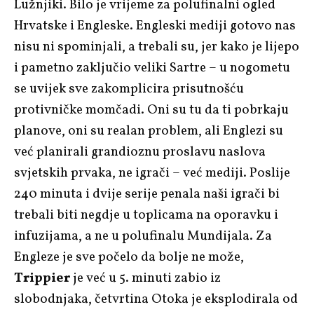
Lužnjiki. Bilo je vrijeme za polufinalni ogled
Hrvatske i Engleske. Engleski mediji gotovo nas
nisu ni spominjali, a trebali su, jer kako je lijepo
i pametno zaključio veliki Sartre – u nogometu
se uvijek sve zakomplicira prisutnošću
protivničke momčadi. Oni su tu da ti pobrkaju
planove, oni su realan problem, ali Englezi su
već planirali grandioznu proslavu naslova
svjetskih prvaka, ne igrači – već mediji. Poslije
240 minuta i dvije serije penala naši igrači bi
trebali biti negdje u toplicama na oporavku i
infuzijama, a ne u polufinalu Mundijala. Za
Engleze je sve počelo da bolje ne može,
Trippier
je već u 5. minuti zabio iz
slobodnjaka, četvrtina Otoka je eksplodirala od