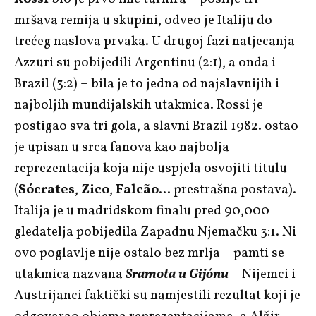
mršava remija u skupini, odveo je Italiju do
trećeg naslova prvaka. U drugoj fazi natjecanja
Azzuri su pobijedili Argentinu (2:1), a onda i
Brazil (3:2) – bila je to jedna od najslavnijih i
najboljih mundijalskih utakmica. Rossi je
postigao sva tri gola, a slavni Brazil 1982. ostao
je upisan u srca fanova kao najbolja
reprezentacija koja nije uspjela osvojiti titulu
(
Sócrates
,
Zico
,
Falcão
… prestrašna postava).
Italija je u madridskom finalu pred 90,000
gledatelja pobijedila Zapadnu Njemačku 3:1. Ni
ovo poglavlje nije ostalo bez mrlja – pamti se
utakmica nazvana
Sramota u Gijónu
– Nijemci i
Austrijanci faktički su namjestili rezultat koji je