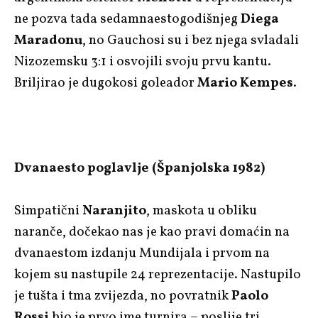
ne pozva tada sedamnaestogodišnjeg
Diega
Maradonu
, no Gauchosi su i bez njega svladali
Nizozemsku 3:1 i osvojili svoju prvu kantu.
Briljirao je dugokosi goleador
Mario Kempes
.
Dvanaesto poglavlje (Španjolska 1982)
Simpatični
Naranjito
, maskota u obliku
naranče, dočekao nas je kao pravi domaćin na
dvanaestom izdanju Mundijala i prvom na
kojem su nastupile 24 reprezentacije. Nastupilo
je tušta i tma zvijezda, no povratnik
Paolo
Rossi
bio je prvo ime turnira – poslije tri