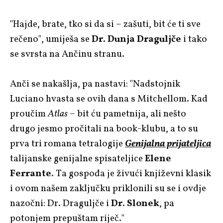
"Hajde, brate, tko si da si – zašuti, bit će ti sve
rečeno", umiješa se
Dr. Dunja Draguljče
i tako
se svrsta na Ančinu stranu.
Anči se nakašlja, pa nastavi: "Nadstojnik
Luciano hvasta se ovih dana s Mitchellom. Kad
proučim
Atlas
– bit ću pametnija, ali nešto
drugo jesmo pročitali na book-klubu, a to su
prva tri romana tetralogije
Genijalna prijateljica
talijanske genijalne spisateljice
Elene
Ferrante
. Ta gospođa je živući književni klasik
i ovom našem zaključku priklonili su se i ovdje
nazočni: Dr. Draguljče i
Dr. Slonek
, pa
potonjem prepuštam riječ."