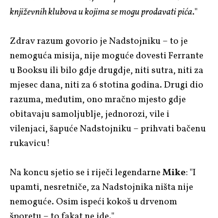
književnih klubova u kojima se mogu prodavati pića
."
Zdrav razum govorio je Nadstojniku – to je
nemoguća misija, nije moguće dovesti Ferrante
u Booksu ili bilo gdje drugdje, niti sutra, niti za
mjesec dana, niti za 6 stotina godina. Drugi dio
razuma, međutim, ono mračno mjesto gdje
obitavaju samoljublje, jednorozi, vile i
vilenjaci, šapuće Nadstojniku – prihvati bačenu
rukavicu!
Na koncu sjetio se i riječi legendarne
Mike
: "I
upamti, nesretniče, za Nadstojnika ništa nije
nemoguće. Osim ispeći kokoš u drvenom
šporetu – to fakat ne ide."