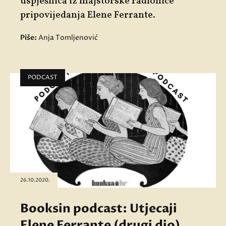
uspješnica iz majstorske radionice
pripovijedanja Elene Ferrante.
Piše:
Anja Tomljenović
PODCAST
26.10.2020.
Booksin podcast: Utjecaji
Elene Ferrante (drugi dio)