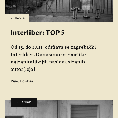
07.11.2018.
Interliber: TOP 5
Od 13. do 18.11. održava se zagrebački
Interliber. Donosimo preporuke
najzanimljivijih naslova stranih
autor(ic)a!
Piše:
Booksa
PREPORUKE