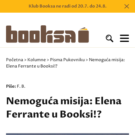
Klub Booksa ne radi od 20.7. do 24.8.
Početna
>
Kolumne
>
Pisma Pukovniku
> Nemoguća misija:
Elena Ferrante u Booksi!?
Piše:
F. B.
Nemoguća misija: Elena
Ferrante u Booksi!?