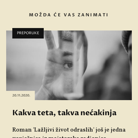
MOŽDA ĆE VAS ZANIMATI
PREPORUKE
20.11.2020.
Kakva teta, takva nećakinja
Roman 'Lažljivi život odraslih' još je jedna