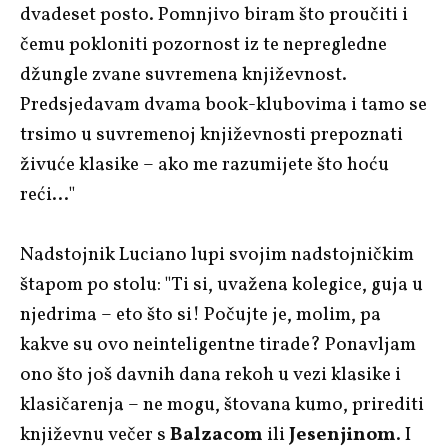
dvadeset posto. Pomnjivo biram što proučiti i
čemu pokloniti pozornost iz te nepregledne
džungle zvane suvremena književnost.
Predsjedavam dvama book-klubovima i tamo se
trsimo u suvremenoj književnosti prepoznati
živuće klasike – ako me razumijete što hoću
reći…"
Nadstojnik Luciano lupi svojim nadstojničkim
štapom po stolu: "Ti si, uvažena kolegice, guja u
njedrima – eto što si! Počujte je, molim, pa
kakve su ovo neinteligentne tirade? Ponavljam
ono što još davnih dana rekoh u vezi klasike i
klasičarenja – ne mogu, štovana kumo, prirediti
književnu večer s
Balzacom
ili
Jesenjinom
. I