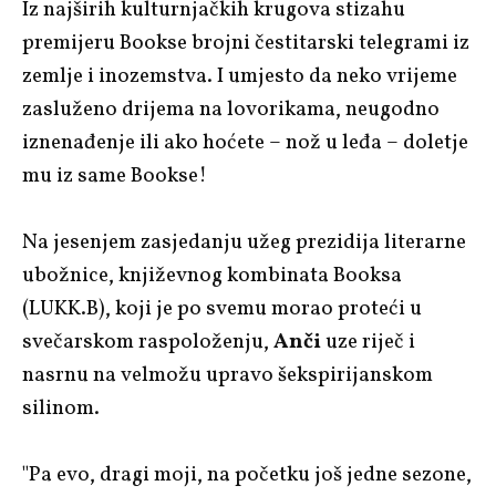
Iz najširih kulturnjačkih krugova stizahu
premijeru Bookse brojni čestitarski telegrami iz
zemlje i inozemstva. I umjesto da neko vrijeme
zasluženo drijema na lovorikama, neugodno
iznenađenje ili ako hoćete – nož u leđa – doletje
mu iz same Bookse!
Na jesenjem zasjedanju užeg prezidija literarne
ubožnice, književnog kombinata Booksa
(LUKK.B), koji je po svemu morao proteći u
svečarskom raspoloženju,
Anči
uze riječ i
nasrnu na velmožu upravo šekspirijanskom
silinom.
"Pa evo, dragi moji, na početku još jedne sezone,