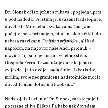
Dr. Slonek očisti prhut s rukava i pogleda uprta
u pod nadoda: "A istina je, uvaženi Nadstojniče,
doveli ste Mitchella i svaka vama čast, ama
počujte me… priznajem, bijah nesklon čitati do
nebesa razvikanu
Genijalnu prijateljicu
, ali kad
napokon, na nagovor naše Anči, prionuh –
mogu reći, pa to je uistinu velebno štivo.
Gospođa Ferrante zaslužuje da je kujemo u
zvijezde i ja to ovdje i sada činim. Iskoristite,
molim, svoje neograničene nadstojničke moći i
dovedite nam dotičnu u Booksu…"
Nadstojnik Luciano: "Dr. Slonek, zar ste pojeli
pogrešne gljive ili što? Pa kako nek dovedem