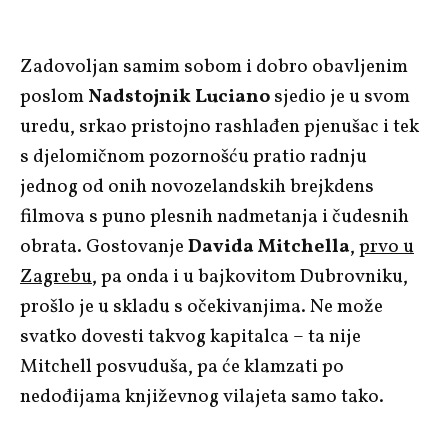
Zadovoljan samim sobom i dobro obavljenim
poslom
Nadstojnik Luciano
sjedio je u svom
uredu, srkao pristojno rashlađen pjenušac i tek
s djelomičnom pozornošću pratio radnju
jednog od onih novozelandskih brejkdens
filmova s puno plesnih nadmetanja i čudesnih
obrata. Gostovanje
Davida Mitchella
,
prvo u
Zagrebu
, pa onda i u bajkovitom Dubrovniku,
prošlo je u skladu s očekivanjima. Ne može
svatko dovesti takvog kapitalca – ta nije
Mitchell posvuduša, pa će klamzati po
nedođijama književnog vilajeta samo tako.