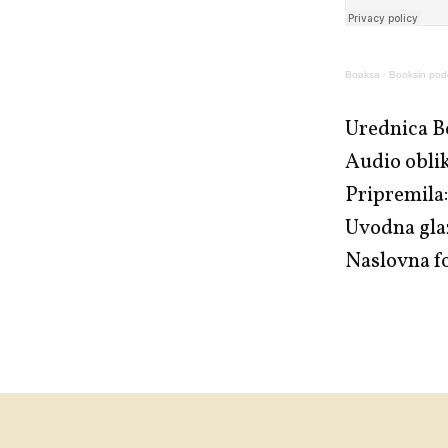
Booksa
·
Booksin podc
Urednica B
Audio oblik
Pripremila:
Uvodna gla
Naslovna fo