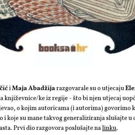
čić
i
Maja Abadžija
razgovarale su o utjecaju
El
a književnice/ke iz regije - što bi njen utjecaj uop
evao, o kojim autoricama (i autorima) govorimo 
 i koje su mane takvog generaliziranja slušajte 
asta. Prvi dio razgovora poslušajte na
linku
.