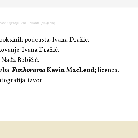
ast: Utjecaji Elene Ferrante (drugi dio)
ooksinih podcasta: Ivana Dražić.
ovanje: Ivana Dražić.
 Nađa Bobičić.
zba:
Funkorama
Kevin MacLeod
;
licenca
.
tografija:
izvor
.