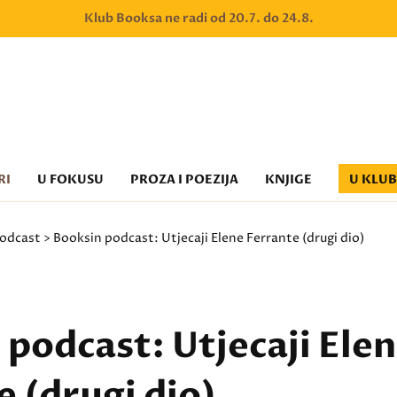
Klub Booksa ne radi od 20.7. do 24.8.
RI
U FOKUSU
PROZA I POEZIJA
KNJIGE
U KLU
odcast
> Booksin podcast: Utjecaji Elene Ferrante (drugi dio)
 podcast: Utjecaji Ele
e (drugi dio)