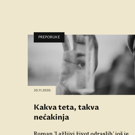
PREPORUKE
20.11.2020.
Kakva teta, takva
nećakinja
Roman 'Lažljivi život odraslih' još je