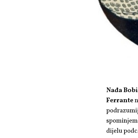
Nađa Bobi
Ferrante
n
podrazumij
spominjemo
dijelu podc