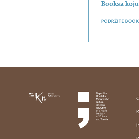
Booksa koju 
PODRŽITE BOOK
O
K
I
P