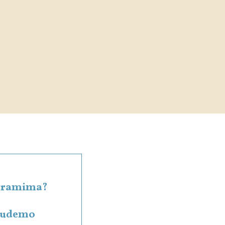
rogramima?
 budemo