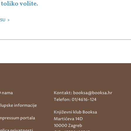
toliko volite.
SU >
 nama
Kontakt: booksa@booksa.hr
Telefon: 01/4616-124
lupske informacije
Književni klub Booksa
mpressum portala
Martićeva 14D
10000 Zagreb
olica privatnosti