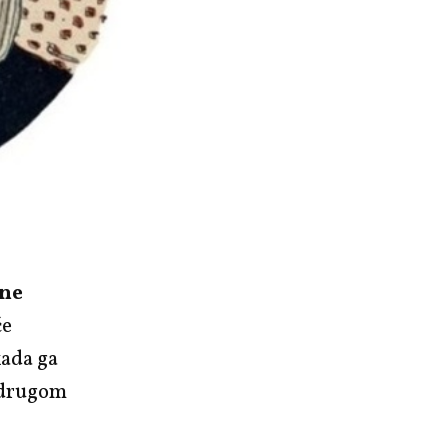
ene
će
kada ga
u drugom