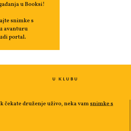
gađanja u Booksi!
ajte snimke s
 u avanturu
udi portal.
U KLUBU
ok čekate druženje uživo, neka vam
snimke s
!