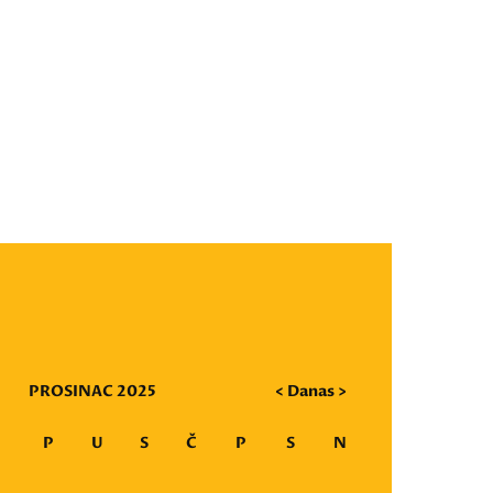
PROSINAC 2025
<
Danas
>
P
U
S
Č
P
S
N