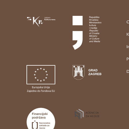
O
K
I
P
D