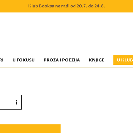
Klub Booksa ne radi od 20.7. do 24.8.
RI
U FOKUSU
PROZA I POEZIJA
KNJIGE
U KLU