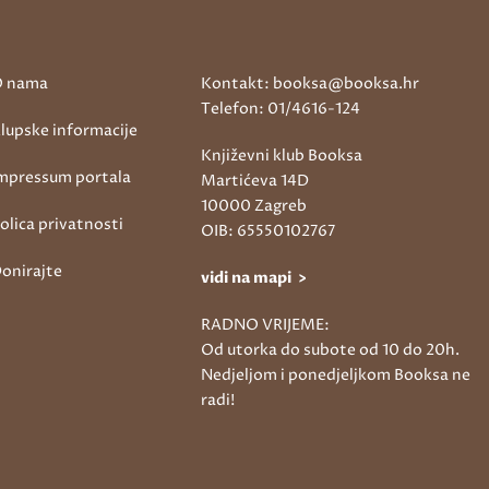
 nama
Kontakt: booksa@booksa.hr
Telefon: 01/4616-124
lupske informacije
Književni klub Booksa
mpressum portala
Martićeva 14D
10000 Zagreb
olica privatnosti
OIB: 65550102767
onirajte
vidi na mapi >
RADNO VRIJEME:
Od utorka do subote od 10 do 20h.
Nedjeljom i ponedjeljkom Booksa ne
radi!