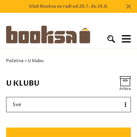
Klub Booksa ne radi od 20.7. do 24.8.
Početna
> U klubu
U KLUBU
Arhiva
Sve