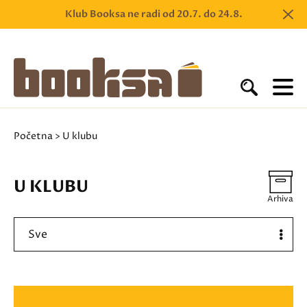
Klub Booksa ne radi od 20.7. do 24.8.
Početna
> U klubu
U KLUBU
Arhiva
Sve