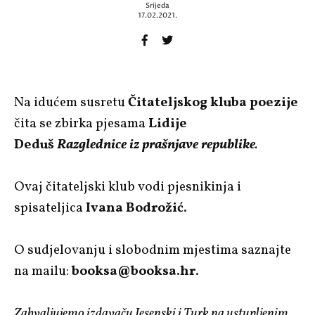
Srijeda
17.02.2021.
Na idućem susretu
Čitateljskog kluba poezije
čita se zbirka pjesama
Lidije
Deduš
Razglednice iz prašnjave republike
.
Ovaj čitateljski klub vodi pjesnikinja i
spisateljica
Ivana Bodrožić
.
O sudjelovanju i slobodnim mjestima saznajte
na mailu:
booksa@booksa.hr
.
Zahvaljujemo izdavaču
Jesenski i Turk
na ustupljenim