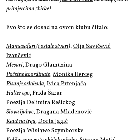
primjercima zbirke!
Evo što se dosad na ovom klubu čitalo:
Mamasafari (i ostale stvari)
,
Olja Savičević
Ivančević
Mesari
,
Drago Glamuzina
Početne koordinate
,
Monika Herceg
Pisanje oslobađa
,
Ivica Prtenjača
Halter ego
, Frida Šarar
Poezija Delimira Rešickog
Slova ljubve
, Dragana Mladenović
Kauč na trgu,
Dorta Jagić
Poezija Wisławe Szymborske
Koliko sam puta okidala s boka
, Suzana Matić