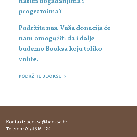
našim događanjima i
programima?
Podržite nas. Vaša donacija će
nam omogućiti da i dalje
budemo Booksa koju toliko
volite.
PODRŽITE BOOKSU >
Kontakt: booksa@booksa.hr
Telefon: 01/4616-124