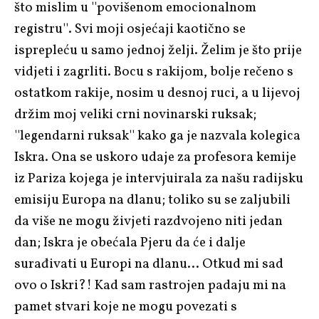
što mislim u ''povišenom emocionalnom
registru''. Svi moji osjećaji kaotično se
isprepleću u samo jednoj želji. Želim je što prije
vidjeti i zagrliti. Bocu s rakijom, bolje rečeno s
ostatkom rakije, nosim u desnoj ruci, a u lijevoj
držim moj veliki crni novinarski ruksak;
''legendarni ruksak'' kako ga je nazvala kolegica
Iskra. Ona se uskoro udaje za profesora kemije
iz Pariza kojega je intervjuirala za našu radijsku
emisiju Europa na dlanu; toliko su se zaljubili
da više ne mogu živjeti razdvojeno niti jedan
dan; Iskra je obećala Pjeru da će i dalje
surađivati u Europi na dlanu… Otkud mi sad
ovo o Iskri?! Kad sam rastrojen padaju mi na
pamet stvari koje ne mogu povezati s