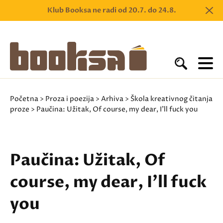
Klub Booksa ne radi od 20.7. do 24.8.
Početna
>
Proza i poezija
>
Arhiva
>
Škola kreativnog čitanja
proze
> Paučina: Užitak, Of course, my dear, I'll fuck you
Paučina: Užitak, Of
course, my dear, I'll fuck
you