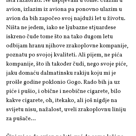
išta razabrati. Ne uspijevam u tome. Ulazim u
avion, izlazim iz aviona pa ponovno ulazim u
avion da bih započeo svoj najduži let u životu.
Ništa ne jedem, iako se ljubazne stjuardese
iskreno čude tome što na tako dugom letu
odbijam hranu njihove zrakoplovne kompanije,
poznatu po svojoj kvaliteti. Ali pijem, ne pića
kompanije, što ih također čudi, nego svoje piće,
jaku domaću dalmatinsku rakiju koju mi je
prošle godine poklonio Gogo. Rado bih ja uz
piće i pušio, i obične i neobične cigarete, bilo
kakve cigarete, oh, itekako, ali još nigdje na
svijetu nisu, nažalost, uveli zrakoplovnu liniju
za pušače…