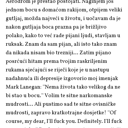
Aerodrom je prestao postojati. Naginjem još
jednom bocu s domaćom rakijom, otpijem veliki
gutljaj, možda najveći u životu, i uočavam da je
nakon gutljaja boca prazna pa je brižljivo
polako, kako to već rade pijani ljudi, stavljam u
ruksak. Znam da sam pijan, ali isto tako znam
da nikada nisam bio trezniji… Zatim pijano
posrćući hitam prema tvojim raskriljenim
rukama sjećajući se riječi koje je u nastupu
nadahnuća ili depresije izgovorio moj imenjak
Mark Lanegan: ''Nema života tako velikog da ne
bi stao u bocu.'' Volim te sitne narkomanske
mudrosti… Ali pustimo sad te sitne ovisničke
mudrosti, zapravo kratkotrajne dosjetke! ''Of
course, my dear, I'll fuck you. Definitely. I'll fuck