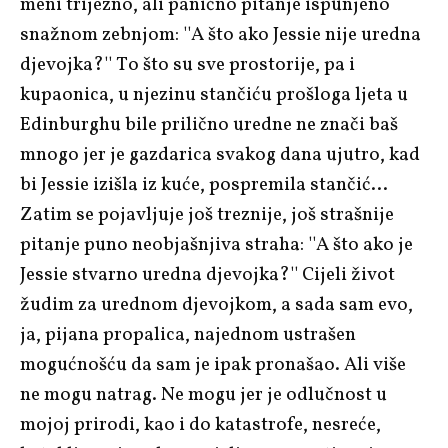
meni trijezno, ali panično pitanje ispunjeno
snažnom zebnjom: ''A što ako Jessie nije uredna
djevojka?'' To što su sve prostorije, pa i
kupaonica, u njezinu stančiću prošloga ljeta u
Edinburghu bile prilično uredne ne znači baš
mnogo jer je gazdarica svakog dana ujutro, kad
bi Jessie izišla iz kuće, pospremila stančić…
Zatim se pojavljuje još treznije, još strašnije
pitanje puno neobjašnjiva straha: ''A što ako je
Jessie stvarno uredna djevojka?'' Cijeli život
žudim za urednom djevojkom, a sada sam evo,
ja, pijana propalica, najednom ustrašen
mogućnošću da sam je ipak pronašao. Ali više
ne mogu natrag. Ne mogu jer je odlučnost u
mojoj prirodi, kao i do katastrofe, nesreće,