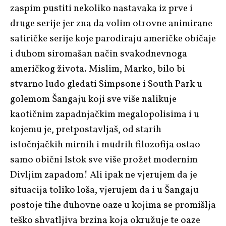
zaspim pustiti nekoliko nastavaka iz prve i
druge serije jer zna da volim otrovne animirane
satiričke serije koje parodiraju američke običaje
i duhom siromašan način svakodnevnoga
američkog života. Mislim, Marko, bilo bi
stvarno ludo gledati
Simpsone
i
South Park
u
golemom Šangaju koji sve više nalikuje
kaotičnim zapadnjačkim megalopolisima i u
kojemu je, pretpostavljaš, od starih
istočnjačkih mirnih i mudrih filozofija ostao
samo obični Istok sve više prožet modernim
Divljim zapadom! Ali ipak ne vjerujem da je
situacija toliko loša, vjerujem da i u Šangaju
postoje tihe duhovne oaze u kojima se promišlja
teško shvatljiva brzina koja okružuje te oaze