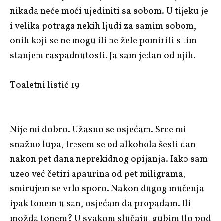
nikada neće moći ujediniti sa sobom. U tijeku je
i velika potraga nekih ljudi za samim sobom,
onih koji se ne mogu ili ne žele pomiriti s tim
stanjem raspadnutosti. Ja sam jedan od njih.
Toaletni listić 19
Nije mi dobro. Užasno se osjećam. Srce mi
snažno lupa, tresem se od alkohola šesti dan
nakon pet dana neprekidnog opijanja. Iako sam
uzeo već četiri apaurina od pet miligrama,
smirujem se vrlo sporo. Nakon dugog mučenja
ipak tonem u san, osjećam da propadam. Ili
možda tonem? U svakom slučaju, gubim tlo pod