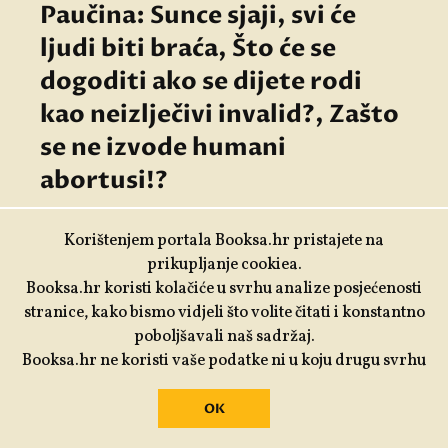
Paučina: Sunce sjaji, svi će
ljudi biti braća, Što će se
dogoditi ako se dijete rodi
kao neizlječivi invalid?, Zašto
se ne izvode humani
abortusi!?
Osamnaesti nastavak: vožnja u taksiju traje, a
supersonični Marko razmišlja o djeci s cerebralnom paralizom
Korištenjem portala Booksa.hr pristajete na
i najdubljem očaju njihovih roditelja.
prikupljanje cookiea.
Booksa.hr koristi kolačiće u svrhu analize posjećenosti
stranice, kako bismo vidjeli što volite čitati i konstantno
ŠKOLA KREATIVNOG ČITANJA PROZE
poboljšavali naš sadržaj.
Booksa.hr ne koristi vaše podatke ni u koju drugu svrhu
17.11.2008.
OK
Paučina: Zombi u taksiju,