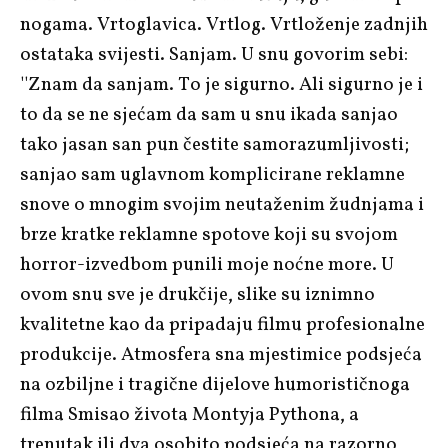
nogama. Vrtoglavica. Vrtlog. Vrtloženje zadnjih
ostataka svijesti. Sanjam. U snu govorim sebi:
''Znam da sanjam. To je sigurno. Ali sigurno je i
to da se ne sjećam da sam u snu ikada sanjao
tako jasan san pun čestite samorazumljivosti;
sanjao sam uglavnom komplicirane reklamne
snove o mnogim svojim neutaženim žudnjama i
brze kratke reklamne spotove koji su svojom
horror-izvedbom punili moje noćne more. U
ovom snu sve je drukčije, slike su iznimno
kvalitetne kao da pripadaju filmu profesionalne
produkcije. Atmosfera sna mjestimice podsjeća
na ozbiljne i tragične dijelove humorističnoga
filma
Smisao života Montyja Pythona
, a
trenutak ili dva osobito podsjeća na razorno