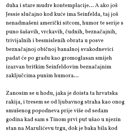
duha i stare mudre kontemplacije… A ako još
Jessie slučajno kod kuće ima
Seinfelda
, taj još
nenadmašeni američki
sitcom
, humor te serije s
puno šašavih, vrckavih, čudnih, beznačajnih,
trivijalnih i besmislenih obrata u posve
beznačajnoj običnoj banalnoj svakodnevici
padat će po gradu kao gromoglasan smijeh
izazvan britkim Seinfeldovim beznačajnim
zaključcima punim humora…
Zanosim se u hodu, jaka je doista ta hrvatska
rakija, i tresem se od ljubavnog straha kao onog
smušenog popodneva prije više od sedam
godina kad sam s Tinom prvi put ušao u njezin
stan na Marulićevu trgu, dok je baka bila kod