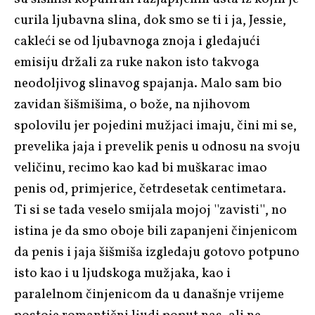
curila ljubavna slina, dok smo se ti i ja, Jessie,
cakleći se od ljubavnoga znoja i gledajući
emisiju držali za ruke nakon isto takvoga
neodoljivog slinavog spajanja. Malo sam bio
zavidan šišmišima, o bože, na njihovom
spolovilu jer pojedini mužjaci imaju, čini mi se,
prevelika jaja i prevelik penis u odnosu na svoju
veličinu, recimo kao kad bi muškarac imao
penis od, primjerice, četrdesetak centimetara.
Ti si se tada veselo smijala mojoj ''zavisti'', no
istina je da smo oboje bili zapanjeni činjenicom
da penis i jaja šišmiša izgledaju gotovo potpuno
isto kao i u ljudskoga mužjaka, kao i
paralelnom činjenicom da u današnje vrijeme