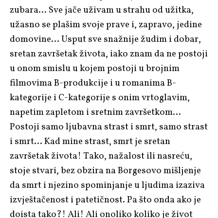
zubara… Sve jače uživam u strahu od užitka,
užasno se plašim svoje prave i, zapravo, jedine
domovine… Usput sve snažnije žudim i dobar,
sretan završetak života, iako znam da ne postoji
u onom smislu u kojem postoji u brojnim
filmovima B-produkcije i u romanima B-
kategorije i C-kategorije s onim vrtoglavim,
napetim zapletom i sretnim završetkom…
Postoji samo ljubavna strast i smrt, samo strast
i smrt… Kad mine strast, smrt je sretan
završetak života! Tako, nažalost ili nasreću,
stoje stvari, bez obzira na Borgesovo mišljenje
da smrt i njezino spominjanje u ljudima izaziva
izvještačenost i patetičnost. Pa što onda ako je
doista tako?! Ali! Ali onoliko koliko je život