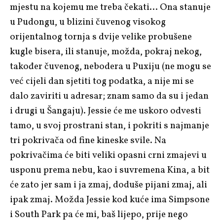
mjestu na kojemu me treba čekati… Ona stanuje
u Pudongu, u blizini čuvenog visokog
orijentalnog tornja s dvije velike probušene
kugle bisera, ili stanuje, možda, pokraj nekog,
također čuvenog, nebodera u Puxiju (ne mogu se
već cijeli dan sjetiti tog podatka, a nije mi se
dalo zaviriti u adresar; znam samo da su i jedan
i drugi u Šangaju). Jessie će me uskoro odvesti
tamo, u svoj prostrani stan, i pokriti s najmanje
tri pokrivača od fine kineske svile. Na
pokrivačima će biti veliki opasni crni zmajevi u
usponu prema nebu, kao i suvremena Kina, a bit
će zato jer sam i ja zmaj, doduše pijani zmaj, ali
ipak zmaj. Možda Jessie kod kuće ima
Simpsone
i
South Park
pa će mi, baš lijepo, prije nego