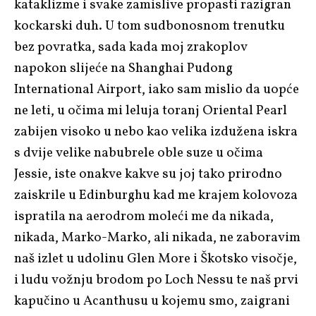
kataklizme i svake zamislive propasti razigran
kockarski duh. U tom sudbonosnom trenutku
bez povratka, sada kada moj zrakoplov
napokon slijeće na Shanghai Pudong
International Airport, iako sam mislio da uopće
ne leti, u očima mi leluja toranj Oriental Pearl
zabijen visoko u nebo kao velika izdužena iskra
s dvije velike nabubrele oble suze u očima
Jessie, iste onakve kakve su joj tako prirodno
zaiskrile u Edinburghu kad me krajem kolovoza
ispratila na aerodrom moleći me da nikada,
nikada, Marko-Marko, ali nikada, ne zaboravim
naš izlet u udolinu Glen More i Škotsko visočje,
i ludu vožnju brodom po Loch Nessu te naš prvi
kapučino u Acanthusu u kojemu smo, zaigrani