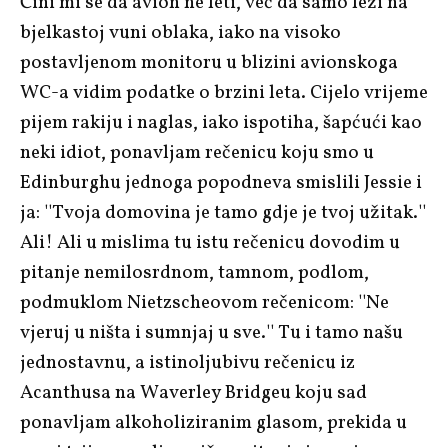
Čini mi se da avion ne leti, već da samo leži na
bjelkastoj vuni oblaka, iako na visoko
postavljenom monitoru u blizini avionskoga
WC-a vidim podatke o brzini leta. Cijelo vrijeme
pijem rakiju i naglas, iako ispotiha, šapćući kao
neki idiot, ponavljam rečenicu koju smo u
Edinburghu jednoga popodneva smislili Jessie i
ja: ''Tvoja domovina je tamo gdje je tvoj užitak.''
Ali! Ali u mislima tu istu rečenicu dovodim u
pitanje nemilosrdnom, tamnom, podlom,
podmuklom Nietzscheovom rečenicom: ''Ne
vjeruj u ništa i sumnjaj u sve.'' Tu i tamo našu
jednostavnu, a istinoljubivu rečenicu iz
Acanthusa na Waverley Bridgeu koju sad
ponavljam alkoholiziranim glasom, prekida u