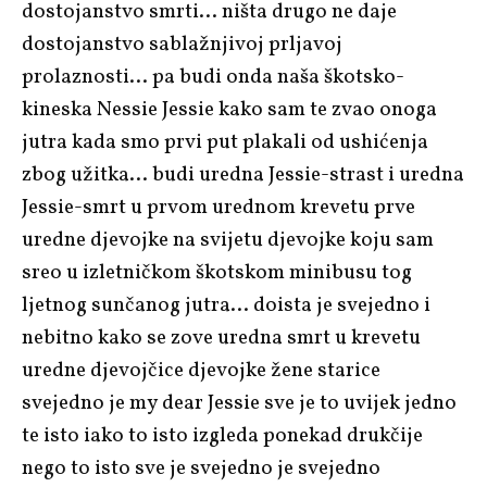
dostojanstvo smrti… ništa drugo ne daje
dostojanstvo sablažnjivoj prljavoj
prolaznosti… pa budi onda naša škotsko-
kineska Nessie Jessie kako sam te zvao onoga
jutra kada smo prvi put plakali od ushićenja
zbog užitka… budi uredna Jessie-strast i uredna
Jessie-smrt u prvom urednom krevetu prve
uredne djevojke na svijetu djevojke koju sam
sreo u izletničkom škotskom minibusu tog
ljetnog sunčanog jutra… doista je svejedno i
nebitno kako se zove uredna smrt u krevetu
uredne djevojčice djevojke žene starice
svejedno je my dear Jessie sve je to uvijek jedno
te isto iako to isto izgleda ponekad drukčije
nego to isto sve je svejedno je svejedno