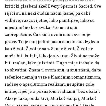
kritički glazbeni skeč
Every Sperm is Sacred
. Sve
riječi su na neki čudan način jasne, pa čak i
vidljive, razgovijetne, lako pamtljive, iako su
mjestimično bez zvuka, što me u snu
zaprepašćuje. Čak su u ovom snu i sve boje
prave. To je moj jedini jasan san dosad. Izgleda
kao život. Život je san. San je život. Život ne
može biti istinit, iako je stvaran. Život ne može
biti realan, iako je istinit. Dugo mi je trebalo da
to shvatim. Znam u ovom snu,
u snu znam
, da te
rečenice nemaju veze s klasičnim romantizmom,
radi se o apsolutnom realizmu neupitne gole
istine, riječ je o poznatom realizmu ''bez obala''.
Ako je tako, onda živi, Marko! Sanjaj, Marko!
Ostvari ovaj svoj san u istini-neistini! Dakle,