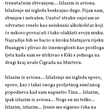
trenutačnim zbivanjem… Izlazim iz aviona.
Izlaženje mi izgleda beskrajno dugo. Pijan sam,
zbunjen i ustrašen. Unatoč strahu osjećam se
odvratno veselo kao neiskusni alkoholičar koji
će uskoro povraćati i tako olakšati svoju muku.
Najradije bih se bacio u široku blatnjavu rijeku
Huangpu i plivao do iznemoglosti kao prošloga
ljeta kada sam se utrkivao s Kiki s jednoga na
drugi kraj uvale Čigrađa na Murteru.
Izlazim iz aviona… Izlaženje mi izgleda sporo,
sporo, kao i taksi onoga proljetnog sunčanog
popodneva kad sam napustio Tinu… Izlazim,
ipak izlazim iz aviona… Noge su mi teške…
Izlazim, izlazim… Jessie me sigurno čeka na