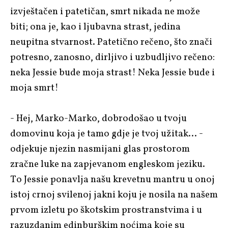
izvještačen i patetičan, smrt nikada ne može
biti; ona je, kao i ljubavna strast, jedina
neupitna stvarnost. Patetično rečeno, što znači
potresno, zanosno, dirljivo i uzbudljivo rečeno:
neka Jessie bude moja strast! Neka Jessie bude i
moja smrt!
- Hej, Marko-Marko, dobrodošao u tvoju
domovinu koja je tamo gdje je tvoj užitak… -
odjekuje njezin nasmijani glas prostorom
zračne luke na zapjevanom engleskom jeziku.
To Jessie ponavlja našu krevetnu mantru u onoj
istoj crnoj svilenoj jakni koju je nosila na našem
prvom izletu po škotskim prostranstvima i u
razuzdanim edinburškim noćima koje su