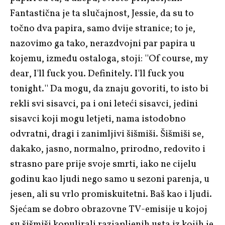
Fantastična je ta slučajnost, Jessie, da su to
točno dva papira, samo dvije stranice; to je,
nazovimo ga tako, nerazdvojni par papira u
kojemu, između ostaloga, stoji: ''Of course, my
dear, I'll fuck you. Definitely. I'll fuck you
tonight.'' Da mogu, da znaju govoriti, to isto bi
rekli svi sisavci, pa i oni leteći sisavci, jedini
sisavci koji mogu letjeti, nama istodobno
odvratni, dragi i zanimljivi šišmiši. Šišmiši se,
dakako, jasno, normalno, prirodno, redovito i
strasno pare prije svoje smrti, iako ne cijelu
godinu kao ljudi nego samo u sezoni parenja, u
jesen, ali su vrlo promiskuitetni. Baš kao i ljudi.
Sjećam se dobro obrazovne TV-emisije u kojoj
su šišmiši kopulirali razjapljenih usta iz kojih je