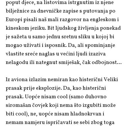
poput djece, na listovima istrgnutim iz njene
bilježnice za dnevničke zapise s putovanja po
Europi pisali naš mali razgovor na engleskom i
kineskom jeziku. Bit ljudskog življenja ponekad
je sažeta u samo jednu sretnu sliku u kojoj bi
mogao uživati i isposnik. Da, ali spominjanje
vlastite sreće naglas u većini ljudi izaziva
nelagodu ili nategnut smiješak, čak odbojnost…
Iz aviona izlazim nemiran kao histerični Veliki
prasak prije eksplozije. Da, kao histerični
prasak. Uopće nisam
cool
(samo duhovno
siromašan čovjek koji nema što izgubiti može
biti
cool
), ne, uopće nisam hladnokrvan i
nemam namjeru ispričavati se sebi zbog toga