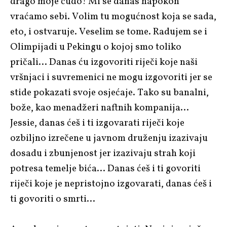
drago moje čudo! Mi se danas napokon
vraćamo sebi. Volim tu mogućnost koja se sada,
eto, i ostvaruje. Veselim se tome. Radujem se i
Olimpijadi u Pekingu o kojoj smo toliko
pričali… Danas ću izgovoriti riječi koje naši
vršnjaci i suvremenici ne mogu izgovoriti jer se
stide pokazati svoje osjećaje. Tako su banalni,
bože, kao menadžeri naftnih kompanija…
Jessie, danas ćeš i ti izgovarati riječi koje
ozbiljno izrečene u javnom druženju izazivaju
dosadu i zbunjenost jer izazivaju strah koji
potresa temelje bića… Danas ćeš i ti govoriti
riječi koje je nepristojno izgovarati, danas ćeš i
ti govoriti o smrti…