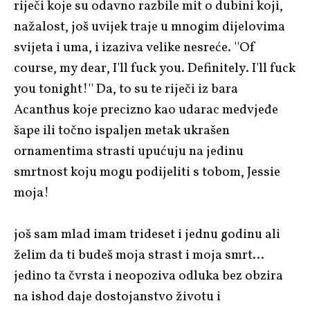
riječi koje su odavno razbile mit o dubini koji,
nažalost, još uvijek traje u mnogim dijelovima
svijeta i uma, i izaziva velike nesreće. ''Of
course, my dear, I'll fuck you. Definitely. I'll fuck
you tonight!'' Da, to su te riječi iz bara
Acanthus koje precizno kao udarac medvjeđe
šape ili točno ispaljen metak ukrašen
ornamentima strasti upućuju na jedinu
smrtnost koju mogu podijeliti s tobom, Jessie
moja!
još sam mlad imam trideset i jednu godinu ali
želim da ti budeš moja strast i moja smrt…
jedino ta čvrsta i neopoziva odluka bez obzira
na ishod daje dostojanstvo životu i