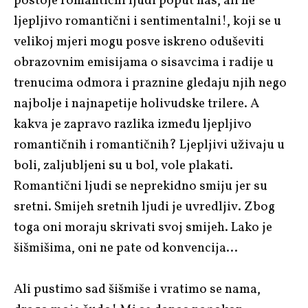
postoje romantični ljudi poput nas, ali ne
ljepljivo romantični i sentimentalni!, koji se u
velikoj mjeri mogu posve iskreno oduševiti
obrazovnim emisijama o sisavcima i radije u
trenucima odmora i praznine gledaju njih nego
najbolje i najnapetije holivudske trilere. A
kakva je zapravo razlika između ljepljivo
romantičnih i romantičnih? Ljepljivi uživaju u
boli, zaljubljeni su u bol, vole plakati.
Romantični ljudi se neprekidno smiju jer su
sretni. Smijeh sretnih ljudi je uvredljiv. Zbog
toga oni moraju skrivati svoj smijeh. Lako je
šišmišima, oni ne pate od konvencija…
Ali pustimo sad šišmiše i vratimo se nama,