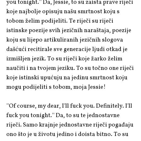
you tonight.'' Da, Jessie, to su zaista prave riječi
koje najbolje opisuju našu smrtnost koju s
tobom želim podijeliti. Te riječi su riječi
istinske poezije svih jezičnih naraštaja, poezije
koju su lijepo artikuliranih jezičnih slogova
dašćući recitirale sve generacije ljudi otkad je
izmišljen jezik. To su riječi koje žarko želim
naučiti i na tvojem jeziku. To su točno one riječi
koje istinski upućuju na jedinu smrtnost koju
mogu podijeliti s tobom, moja Jessie!
''Of course, my dear, I'll fuck you. Definitely. I'll
fuck you tonight.'' Da, to su te jednostavne
riječi. Samo krajnje jednostavne riječi pogađaju
ono što je u životu jedino i doista bitno. To su