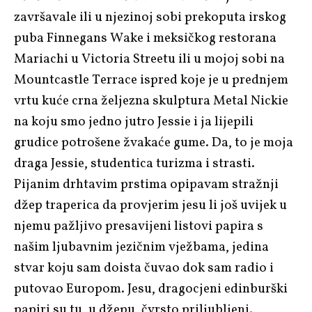
završavale ili u njezinoj sobi prekoputa irskog
puba Finnegans Wake i meksičkog restorana
Mariachi u Victoria Streetu ili u mojoj sobi na
Mountcastle Terrace ispred koje je u prednjem
vrtu kuće crna željezna skulptura
Metal Nickie
na koju smo jedno jutro Jessie i ja lijepili
grudice potrošene žvakaće gume. Da, to je moja
draga Jessie, studentica turizma i strasti.
Pijanim drhtavim prstima opipavam stražnji
džep traperica da provjerim jesu li još uvijek u
njemu pažljivo presavijeni listovi papira s
našim ljubavnim jezičnim vježbama, jedina
stvar koju sam doista čuvao dok sam radio i
putovao Europom. Jesu, dragocjeni edinburški
papiri su tu, u džepu, čvrsto priljubljeni.