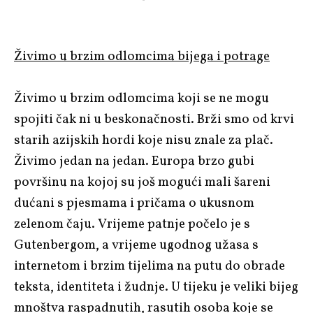
Živimo u brzim odlomcima bijega i potrage
Živimo u brzim odlomcima koji se ne mogu
spojiti čak ni u beskonačnosti. Brži smo od krvi
starih azijskih hordi koje nisu znale za plač.
Živimo jedan na jedan. Europa brzo gubi
površinu na kojoj su još mogući mali šareni
dućani s pjesmama i pričama o ukusnom
zelenom čaju. Vrijeme patnje počelo je s
Gutenbergom, a vrijeme ugodnog užasa s
internetom i brzim tijelima na putu do obrade
teksta, identiteta i žudnje. U tijeku je veliki bijeg
mnoštva raspadnutih, rasutih osoba koje se