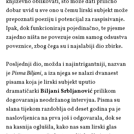
književno oblikovati, što može dati prilično
dobar uvid u sve ono u čemu lirski subjekt može
prepoznati poeziju i potencijal za raspisivanje.
Ipak, dok funkcioniraju pojedinačno, te pjesme
zajedno ništa ne povezuje osim samog odsustva
poveznice, zbog čega su i najslabiji dio zbirke.
Posljednji dio, možda i najintrigantniji, nazvan
je
Pisma Biljani
, a iza njega se nalazi dvanaest
pisama koja je lirski subjekt uputio
dramatičarki
Biljani Srbljanović
prilikom
dogovaranja neodržanog intervjua. Pisma su
slana tijekom razdoblja od deset godina pa je
naslovljenica na prva još i odgovarala, dok se
na kasnija oglušila, kako nas sam lirski glas