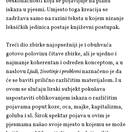
beskonačnosti koja se pojavljuje na planu
iskaza u pjesmi. Umjesto toga kreacija se
zadržava samo na razini teksta u kojem nizanje
leksičkih jedinica postaje književni postupak.
Treći dio zbirke najopsežniji je i obuhvaća
gotovo polovinu čitave zbirke, ali je ujedno i
najmanje koherentan i određen konceptom, a u
naslovu
Ljudi, životinje i problemi
naznačeno je da
će se baviti prilično različitim materijalom. I u
ovom se slučaju lirski subjekt pokušava
uspostaviti oblikovanjem iskaza o različitim
pojavama poput koze, oca, majke, kapitalizma,
goluba i sl. Širok spektar pojava u ovim je
pjesmama našao svoje mjesto u kojemu se može