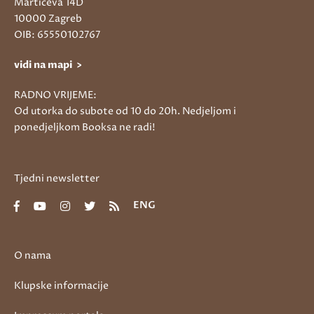
Martićeva 14D
10000 Zagreb
OIB: 65550102767
vidi na mapi >
RADNO VRIJEME:
Od utorka do subote od 10 do 20h. Nedjeljom i
ponedjeljkom Booksa ne radi!
Tjedni newsletter
ENG
O nama
Klupske informacije