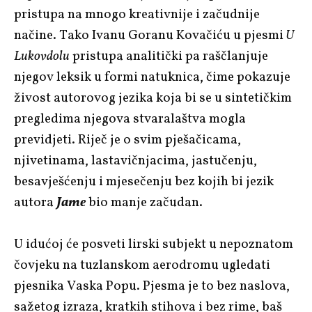
pristupa na mnogo kreativnije i začudnije
načine. Tako Ivanu Goranu Kovačiću u pjesmi
U
Lukovdolu
pristupa analitički pa raščlanjuje
njegov leksik u formi natuknica, čime pokazuje
živost autorovog jezika koja bi se u sintetičkim
pregledima njegova stvaralaštva mogla
previdjeti. Riječ je o svim pješačicama,
njivetinama, lastavičnjacima, jastučenju,
besavješćenju i mjesečenju bez kojih bi jezik
autora
Jame
bio manje začudan.
U idućoj će posveti lirski subjekt u nepoznatom
čovjeku na tuzlanskom aerodromu ugledati
pjesnika Vaska Popu. Pjesma je to bez naslova,
sažetog izraza, kratkih stihova i bez rime, baš