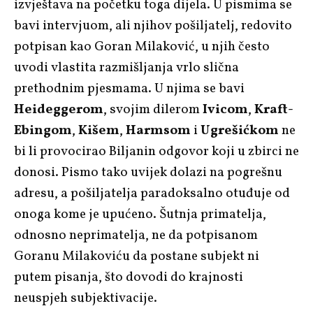
izvještava na početku toga dijela. U pismima se
bavi intervjuom, ali njihov pošiljatelj, redovito
potpisan kao Goran Milaković, u njih često
uvodi vlastita razmišljanja vrlo slična
prethodnim pjesmama. U njima se bavi
Heideggerom
, svojim dilerom
Ivicom
,
Kraft-
Ebingom
,
Kišem
,
Harmsom
i
Ugrešićkom
ne
bi li provocirao Biljanin odgovor koji u zbirci ne
donosi. Pismo tako uvijek dolazi na pogrešnu
adresu, a pošiljatelja paradoksalno otuđuje od
onoga kome je upućeno. Šutnja primatelja,
odnosno neprimatelja, ne da potpisanom
Goranu Milakoviću da postane subjekt ni
putem pisanja, što dovodi do krajnosti
neuspjeh subjektivacije.