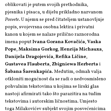
oblikovati je putem svojih prethodnika,
pjesnika i pisaca, u dijelu prikladno nazvanom
Posvete
. U njemu se pred čitateljem ustanovljuje
popis, svojevrsna osobna lektira i privatni
kanon u kojem se nalaze prilično raznorodna
imena poput
Ivana Gorana Kovačića
,
Vaska
Pope
,
Maksima Gorkog
,
Henrija Michauxa
,
Danijela Dragojevića
,
Refika Ličine
,
Gustavea Flauberta
,
Zbigniewa Herberta
i
Šabana Šarenkapića
. Međutim, odmah valja
otkloniti mogućnost da se radi o nedvosmisleno
pohvalnim tekstovima u kojima se lirski glas
nastoji afirmirati tako što parazitira na tuđim
tekstovima i autorskim ličnostima. Umjesto
toga Milakovićev subjekt svojim posvećenicima