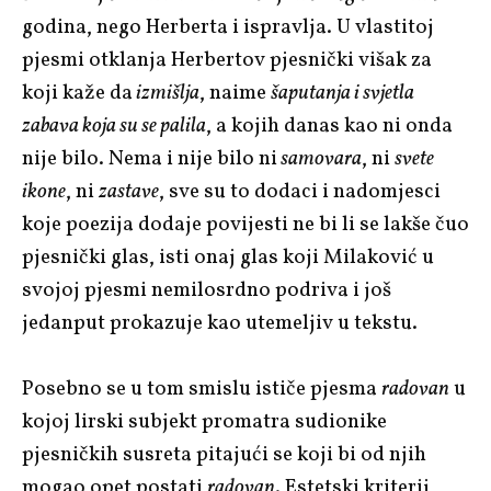
godina, nego Herberta i ispravlja. U vlastitoj
pjesmi otklanja Herbertov pjesnički višak za
koji kaže da
izmišlja
, naime
šaputanja i svjetla
zabava koja su se palila
, a kojih danas kao ni onda
nije bilo. Nema i nije bilo ni
samovara
, ni
svete
ikone
, ni
zastave
, sve su to dodaci i nadomjesci
koje poezija dodaje povijesti ne bi li se lakše čuo
pjesnički glas, isti onaj glas koji Milaković u
svojoj pjesmi nemilosrdno podriva i još
jedanput prokazuje kao utemeljiv u tekstu.
Posebno se u tom smislu ističe pjesma
radovan
u
kojoj lirski subjekt promatra sudionike
pjesničkih susreta pitajući se koji bi od njih
mogao opet postati
radovan
. Estetski kriterij