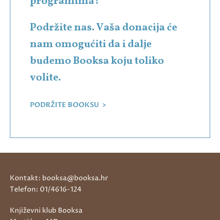
programima?
Podržite nas. Vaša donacija će
nam omogućiti da i dalje
budemo Booksa koju toliko
volite.
PODRŽITE BOOKSU >
Kontakt: booksa@booksa.hr
Telefon: 01/4616-124
Književni klub Booksa