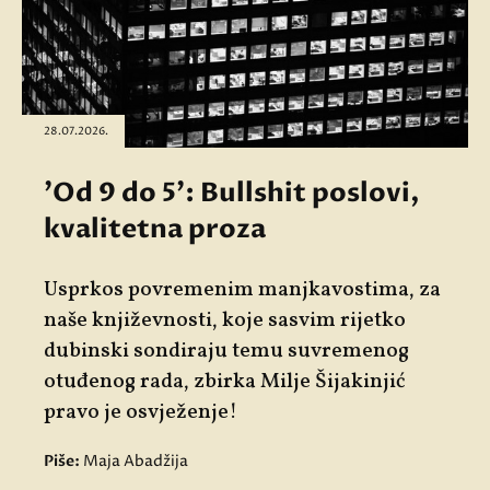
28.07.2026.
'Od 9 do 5': Bullshit poslovi,
kvalitetna proza
Usprkos povremenim manjkavostima, za
naše književnosti, koje sasvim rijetko
dubinski sondiraju temu suvremenog
otuđenog rada, zbirka Milje Šijakinjić
pravo je osvježenje!
Piše:
Maja Abadžija