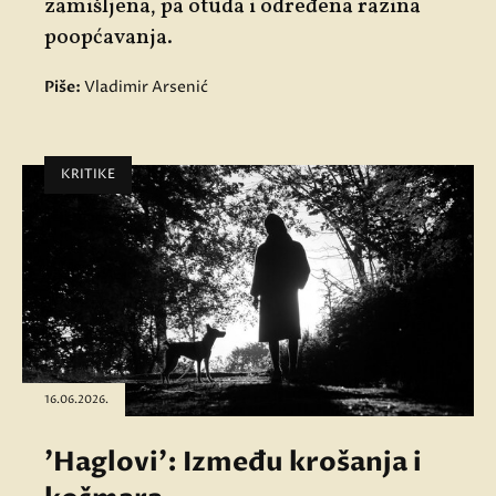
zamišljena, pa otuda i određena razina
poopćavanja.
Piše:
Vladimir Arsenić
KRITIKE
16.06.2026.
'Haglovi': Između krošanja i