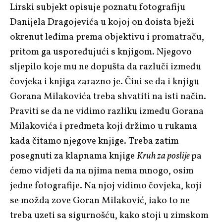
Lirski subjekt opisuje poznatu fotografiju
Danijela Dragojevića u kojoj on doista bježi
okrenut leđima prema objektivu i promatraču,
pritom ga uspoređujući s knjigom. Njegovo
sljepilo koje mu ne dopušta da razluči između
čovjeka i knjiga zarazno je. Čini se da i knjigu
Gorana Milakovića treba shvatiti na isti način.
Praviti se da ne vidimo razliku između Gorana
Milakovića i predmeta koji držimo u rukama
kada čitamo njegove knjige. Treba zatim
posegnuti za klapnama knjige
Kruh za poslije
pa
ćemo vidjeti da na njima nema mnogo, osim
jedne fotografije. Na njoj vidimo čovjeka, koji
se možda zove Goran Milaković, iako to ne
treba uzeti sa sigurnošću, kako stoji u zimskom