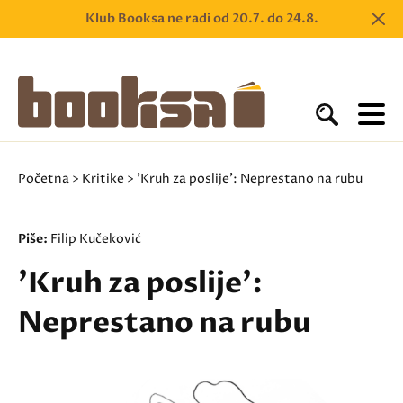
Klub Booksa ne radi od 20.7. do 24.8.
Početna
>
Kritike
> 'Kruh za poslije': Neprestano na rubu
Piše:
Filip Kučeković
'Kruh za poslije':
Neprestano na rubu