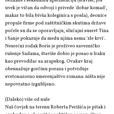
beznađe i seksualnu apstinenciju (štaviše, još
uvek je vičan da odvoji i privede 'dobar komad',
makar to bila bivša koleginica s posla), deonice
propale firme pod zaštitničkim skutima države
počele su da se oporavljaju, slučajni susret Tina
i Sanje pokazuje da među njima nema 'zle krvi'.
Nesrećni rođak Boris je preživeo savezničko
rušenje Sadama, štaviše dobio je posao u Iraku
kao prevodilac sa arapskog. Ovakav kraj
obesnažuje gorčinu poraza i potvrđuje
svetonazorno umerenjaštvo romana: ništa nije
nepovratno izgubljeno.
(Daleko) više od nule
Naš čovjek na terenu
Roberta Perišića je pitak i