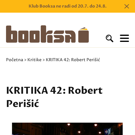
Klub Booksa ne radi od 20.7. do 24.8.
Početna
>
Kritike
> KRITIKA 42: Robert Perišić
KRITIKA 42: Robert
Perišić