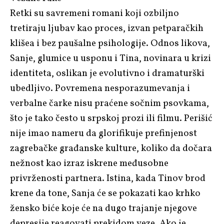
Retki su savremeni romani koji ozbiljno
tretiraju ljubav kao proces, izvan petparačkih
klišea i bez paušalne psihologije. Odnos likova,
Sanje, glumice u usponu i Tina, novinara u krizi
identiteta, oslikan je evolutivno i dramaturški
ubedljivo. Povremena nesporazumevanja i
verbalne čarke nisu praćene sočnim psovkama,
što je tako često u srpskoj prozi ili filmu. Perišić
nije imao nameru da glorifikuje prefinjenost
zagrebačke građanske kulture, koliko da dočara
nežnost kao izraz iskrene međusobne
privrženosti partnera. Istina, kada Tinov brod
krene da tone, Sanja će se pokazati kao krhko
žensko biće koje će na dugo trajanje njegove
depresije reagovati prekidom veze. Ako je