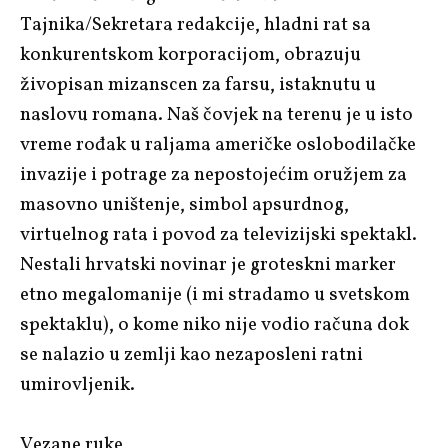
Tajnika/Sekretara redakcije, hladni rat sa
konkurentskom korporacijom, obrazuju
živopisan mizanscen za farsu, istaknutu u
naslovu romana.
Naš čovjek na terenu
je u isto
vreme rođak u raljama američke oslobodilačke
invazije i potrage za nepostojećim oružjem za
masovno uništenje, simbol apsurdnog,
virtuelnog rata i povod za televizijski spektakl.
Nestali hrvatski novinar je groteskni marker
etno megalomanije (i mi stradamo u svetskom
spektaklu), o kome niko nije vodio računa dok
se nalazio u zemlji kao nezaposleni ratni
umirovljenik.
Vezane ruke