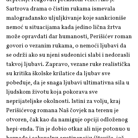
Sartrova drama o čistim rukama ismevala
malograđansko uljuljkivanje koje sankcioniše
nemoć u situacijama kada jedino lična žrtva
može opravdati dar humanosti, Perišićev roman
govori o vezanim rukama, o nemoći ljubavi da
se održi ako su njeni sudeonici slabi i nedorasli
takvoj ljubavi. Zapravo, vezane ruke realistička
su kritika školske krilatice da ljubav sve
pobeđuje, da je snaga ljubavi ultimativna sila u
ljudskom životu koja pokorava sve
neprijateljske okolnosti. Istini za volju, kraj
Perišićevog romana
Naš čovjek na terenu
je
otvoren, čak kao da namiguje opciji odloženog
hepi-enda. Tin je dobio otkaz ali nije potonuo u