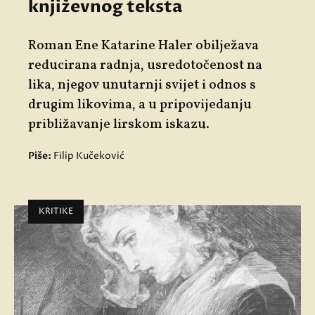
književnog teksta
Roman Ene Katarine Haler obilježava
reducirana radnja, usredotočenost na
lika, njegov unutarnji svijet i odnos s
drugim likovima, a u pripovijedanju
približavanje lirskom iskazu.
Piše:
Filip Kučeković
KRITIKE