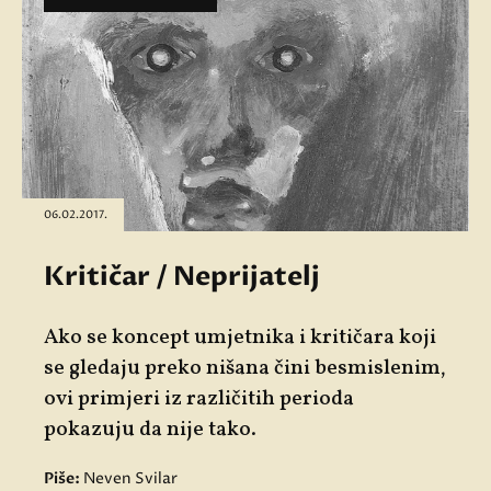
06.02.2017.
Kritičar / Neprijatelj
Ako se koncept umjetnika i kritičara koji
se gledaju preko nišana čini besmislenim,
ovi primjeri iz različitih perioda
pokazuju da nije tako.
Piše:
Neven Svilar