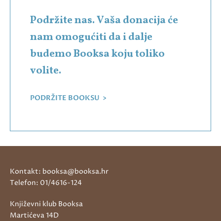
Podržite nas. Vaša donacija će
nam omogućiti da i dalje
budemo Booksa koju toliko
volite.
PODRŽITE BOOKSU >
Kontakt: booksa@booksa.hr
Telefon: 01/4616-124
Književni klub Booksa
Martićeva 14D