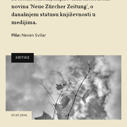
novina 'Neue Zürcher Zeitung', o
današnjem statusu književnosti u
medijima.
Piše:
Neven Svilar
KRITIKE
07.07.2014.