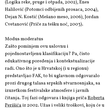
(
Logika reke, pruge i otpada
, 2002),
Enes
Halilović
(
Potomci odbijenih prosaca
, 2004),
Dejan N. Kostić
(
Mešano meso
, 2006),
Jordan
Cvetanović
(
Priče za tešku noć
, 2003).
Modus moderatus
Zašto pominjem ovu uslovnu i
pojednostavljenu klasifikaciju? Pa, čisto
edukativnog poređenja i kontekstualizacije
radi. Ono što je u Hrvatskoj (i u regionu)
predstavljao FAK, to bi uglavnom odgovaralo
prozi drugog talasa srpskih stvarnosnjaka, sa
izuzetkom festivalske atmosfere i javnih
čitanja. Toj fazi odgovara i knjiga priča
Roberta
Perišića
iz 2002.
Užas i veliki troškovi
, koju će u