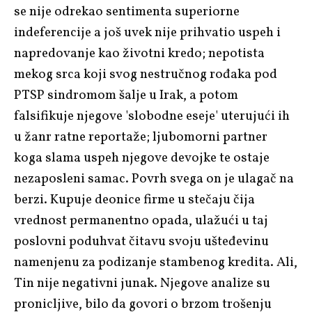
se nije odrekao sentimenta superiorne
indeferencije a još uvek nije prihvatio uspeh i
napredovanje kao životni kredo; nepotista
mekog srca koji svog nestručnog rođaka pod
PTSP sindromom šalje u Irak, a potom
falsifikuje njegove 'slobodne eseje' uterujući ih
u žanr ratne reportaže; ljubomorni partner
koga slama uspeh njegove devojke te ostaje
nezaposleni samac. Povrh svega on je ulagač na
berzi. Kupuje deonice firme u stečaju čija
vrednost permanentno opada, ulažući u taj
poslovni poduhvat čitavu svoju ušteđevinu
namenjenu za podizanje stambenog kredita. Ali,
Tin nije negativni junak. Njegove analize su
pronicljive, bilo da govori o brzom trošenju