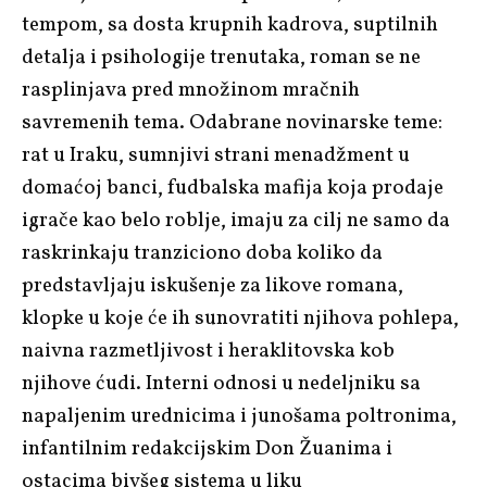
tempom, sa dosta krupnih kadrova, suptilnih
detalja i psihologije trenutaka, roman se ne
rasplinjava pred množinom mračnih
savremenih tema. Odabrane novinarske teme:
rat u Iraku, sumnjivi strani menadžment u
domaćoj banci, fudbalska mafija koja prodaje
igrače kao belo roblje, imaju za cilj ne samo da
raskrinkaju tranziciono doba koliko da
predstavljaju iskušenje za likove romana,
klopke u koje će ih sunovratiti njihova pohlepa,
naivna razmetljivost i heraklitovska kob
njihove ćudi. Interni odnosi u nedeljniku sa
napaljenim urednicima i junošama poltronima,
infantilnim redakcijskim Don Žuanima i
ostacima bivšeg sistema u liku