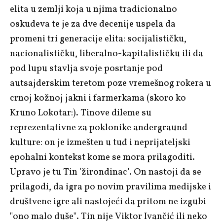
elita u zemlji koja u njima tradicionalno
oskudeva te je za dve decenije uspela da
promeni tri generacije elita: socijalističku,
nacionalističku, liberalno-kapitalističku ili da
pod lupu stavlja svoje posrtanje pod
autsajderskim teretom poze vremešnog rokera u
crnoj kožnoj jakni i farmerkama (skoro ko
Kruno Lokotar
:). Tinove dileme su
reprezentativne za poklonike andergraund
kulture: on je izmešten u tuđ i neprijateljski
epohalni kontekst kome se mora prilagoditi.
Upravo je tu Tin 'žirondinac'. On nastoji da se
prilagodi, da igra po novim pravilima medijske i
društvene igre ali nastojeći da pritom ne izgubi
"ono malo duše". Tin nije
Viktor Ivančić
ili neko