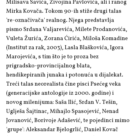
Milisava Savića
,
Živojina Pavlovića
, ali i ranog
Mirka Kovača
. Tokom 90-ih stiže drugi talas
're-označivača' realnog. Njega predstavlja
pismo
Srđana Valjarevića
,
Milete Prodanovića
,
Vuleta Žurića
,
Zorana Ćirića
,
Miloša Komadine
(
Institut za rak
, 2003),
Lasla Blaškovića
,
Igora
Marojevića
, s tim što je to proza bez
prigradsko-provincijalnog blata,
hendikepiranih junaka i potonuća u dijalekat.
Treći talas neorealista čine pisci
Psećeg veka
(generacijske antologije iz 2000. godine) i
novog milenijuma:
Saša Ilić
,
Srđan V. Tešin
,
Uglješa Šajtinac
,
Mihajlo Spasojević
,
Nenad
Jovanović
,
Borivoje Adašević
, te pojedinci mimo
'grupe':
Aleksandar Bjelogrlić
,
Daniel Kovač