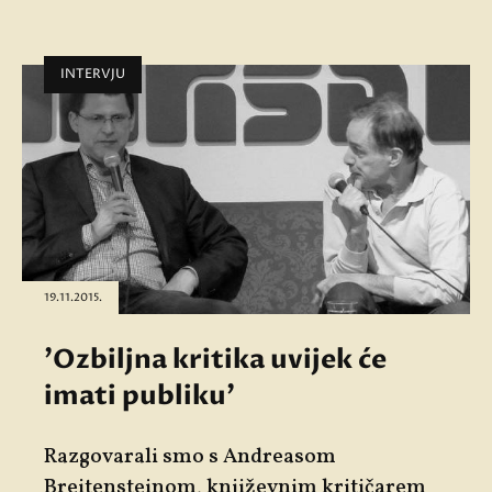
INTERVJU
19.11.2015.
'Ozbiljna kritika uvijek će
imati publiku'
Razgovarali smo s Andreasom
Breitensteinom, književnim kritičarem