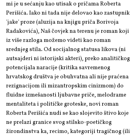
mi je u sećanju kao utisak o pričama Roberta
Perišića. Iako ni tada nije delovao kao zastupnik
'jake' proze (aluzija na knjigu priča
Borivoja
Radakovića
),
Naš čovjek na terenu
je roman koji
iz više razloga možemo videti kao roman
srednjeg stila. Od socijalnog statusa likova (ni
autsajderi ni istorijski akteri), preko analitičkog
potencijala naracije (kritika savremenog
hrvatskog društva je obuhvatna ali nije praćena
rezignacijom ili mizantropskim cinizmom) do
fluidne izmešanosti ljubavne priče, melodrame
mentaliteta i političke groteske, novi roman
Roberta Perišića nudi se kao slojevito štivo koje
ne prelazi granice svog stilsko-poetičkog
žirondinstva
ka, recimo, kategoriji tragičnog (ili