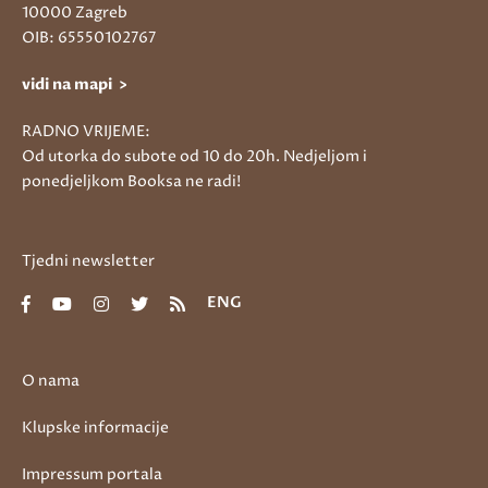
10000 Zagreb
OIB: 65550102767
vidi na mapi >
RADNO VRIJEME:
Od utorka do subote od 10 do 20h. Nedjeljom i
ponedjeljkom Booksa ne radi!
Tjedni newsletter
ENG
O nama
Klupske informacije
Impressum portala