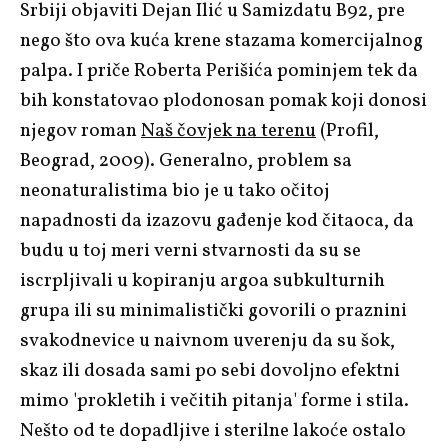
Srbiji objaviti
Dejan Ilić
u
Samizdatu B92
, pre
nego što ova kuća krene stazama komercijalnog
palpa. I priče Roberta Perišića pominjem tek da
bih konstatovao plodonosan pomak koji donosi
njegov roman
Naš čovjek na terenu
(Profil,
Beograd, 2009). Generalno, problem sa
neonaturalistima bio je u tako očitoj
napadnosti da izazovu gađenje kod čitaoca, da
budu u toj meri verni stvarnosti da su se
iscrpljivali u kopiranju argoa subkulturnih
grupa ili su minimalistički govorili o praznini
svakodnevice u naivnom uverenju da su šok,
skaz ili dosada sami po sebi dovoljno efektni
mimo 'prokletih i večitih pitanja' forme i stila.
Nešto od te dopadljive i sterilne lakoće ostalo