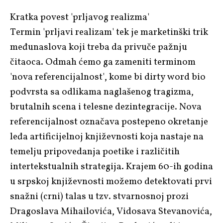
Kratka povest 'prljavog realizma'
Termin 'prljavi realizam' tek je marketinški trik
međunaslova koji treba da privuče pažnju
čitaoca. Odmah ćemo ga zameniti terminom
'nova referencijalnost', kome bi
dirty word
bio
podvrsta sa odlikama naglašenog tragizma,
brutalnih scena i telesne dezintegracije. Nova
referencijalnost označava postepeno okretanje
leđa artificijelnoj književnosti koja nastaje na
temelju pripovedanja poetike i različitih
intertekstualnih strategija. Krajem 60-ih godina
u srpskoj književnosti možemo detektovati prvi
snažni (crni) talas u tzv. stvarnosnoj prozi
Dragoslava Mihailovića
,
Vidosava Stevanovića
,