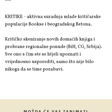
***
KRITIKE
- aktivna suradnja mlađe kritičarske
populacije
Bookse
i beogradskog
Betona
.
Kritičko skeniranje novih domaćih knjiga i
probrane regionalne ponude (BiH, CG, Srbija).
Sve ono s čim ste se htjeli upoznati i
vrijednosno usporediti, samo što nije bilo
nikoga da se time pozabavi.
MOŽDA ĆE VAS ZANIMATI