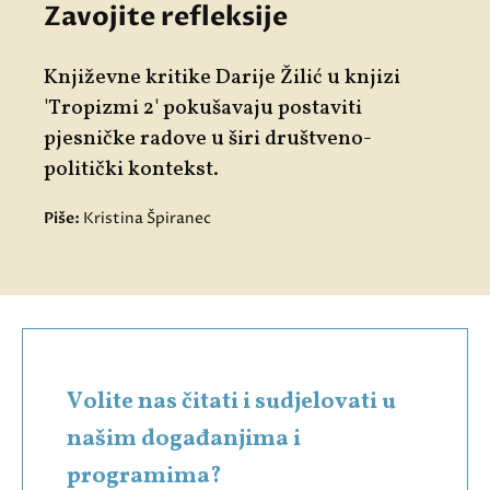
Zavojite refleksije
Književne kritike Darije Žilić u knjizi
'Tropizmi 2' pokušavaju postaviti
pjesničke radove u širi društveno-
politički kontekst.
Piše:
Kristina Špiranec
Volite nas čitati i sudjelovati u
našim događanjima i
programima?