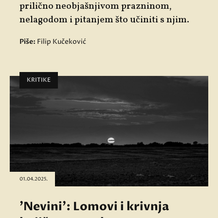
prilično neobjašnjivom prazninom,
nelagodom i pitanjem što učiniti s njim.
Piše:
Filip Kučeković
KRITIKE
01.04.2025.
'Nevini': Lomovi i krivnja