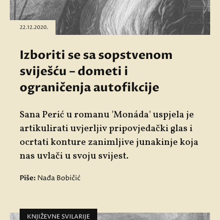
22.12.2020.
Izboriti se sa sopstvenom
sviješću – dometi i
ograničenja autofikcije
Sana Perić u romanu '
Monáda
' uspjela je
artikulirati uvjerljiv pripovjedački glas i
ocrtati konture zanimljive junakinje koja
nas uvlači u svoju svijest.
Piše:
Nađa Bobičić
KNJIŽEVNE SVILARIJE