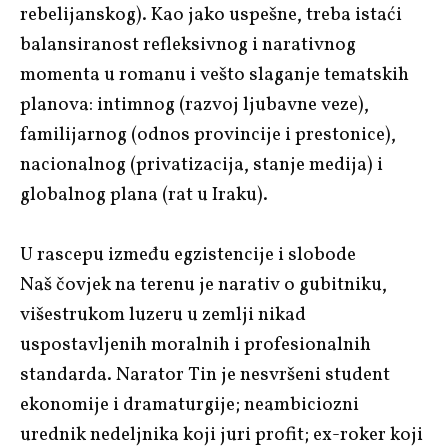
rebelijanskog). Kao jako uspešne, treba istaći
balansiranost refleksivnog i narativnog
momenta u romanu i vešto slaganje tematskih
planova: intimnog (razvoj ljubavne veze),
familijarnog (odnos provincije i prestonice),
nacionalnog (privatizacija, stanje medija) i
globalnog plana (rat u Iraku).
U rascepu između egzistencije i slobode
Naš čovjek na terenu
je narativ o gubitniku,
višestrukom luzeru u zemlji nikad
uspostavljenih moralnih i profesionalnih
standarda. Narator Tin je nesvršeni student
ekonomije i dramaturgije; neambiciozni
urednik nedeljnika koji juri profit; ex-roker koji