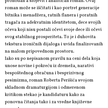
prohodan a slojevit i analitičan roman. Ovaj
roman može se iščitati i kao portret generacije
bitnika i menadžera, ratnih flanera i poratnih
tragača za adekvatnim identitetom, dece svojih
očeva koji nisu postali očevi svoje dece ili očevi
svog stabilnog prosperiteta. To je i duhovita
tekstura ironičnih dijaloga i uvida finalizovanih
na malom pripovednom prostoru.
Iako su po nepisanom pravilu na ceni dela koja
unose novine i pokreću iz dremeža, narativi
bespoštednog obračuna i besprizivnog
pesimizma, roman Roberta Perišića svojom
skladnom dramaturgijom i odmerenom
kritikom stekao je kandidaturu kako za
ponovna čitanja tako i za vredne književne