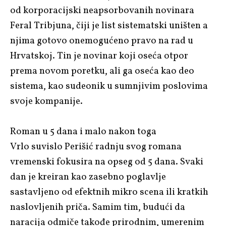
od korporacijski neapsorbovanih novinara
Feral Tribjuna, čiji je list sistematski uništen a
njima gotovo onemogućeno pravo na rad u
Hrvatskoj. Tin je novinar koji oseća otpor
prema novom poretku, ali ga oseća kao deo
sistema, kao sudeonik u sumnjivim poslovima
svoje kompanije.
Roman u 5 dana i malo nakon toga
Vrlo suvislo Perišić radnju svog romana
vremenski fokusira na opseg od 5 dana. Svaki
dan je kreiran kao zasebno poglavlje
sastavljeno od efektnih mikro scena ili kratkih
naslovljenih priča. Samim tim, budući da
naracija odmiče takođe prirodnim, umerenim