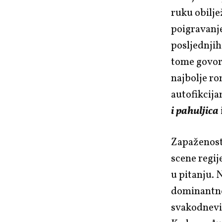
ruku obilje
poigravanje
posljednjih
tome govori
najbolje ro
autofikcij
i pahuljica
Zapaženost 
scene regij
u pitanju. 
dominantno
svakodnevic