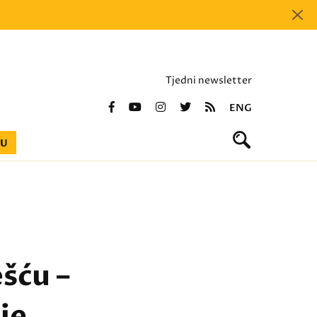
Tjedni newsletter
ENG
BU
ešću –
je