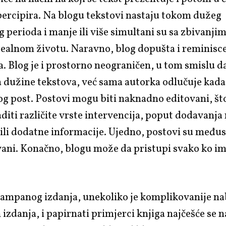
percipira. Na blogu tekstovi nastaju tokom dužeg
perioda i manje ili više simultani su sa zbivanjim
realnom životu. Naravno, blog dopušta i reminisce
. Blog je i prostorno neograničen, u tom smislu 
 dužine tekstova, već sama autorka odlučuje kada 
og post. Postovi mogu biti naknadno editovani, što
iti različite vrste intervencija, poput dodavanja
ili dodatne informacije. Ujedno, postovi su među
ani. Konačno, blogu može da pristupi svako ko im
tampanog izdanja, unekoliko je komplikovanije na
 izdanja, i papirnati primjerci knjiga najčešće se 