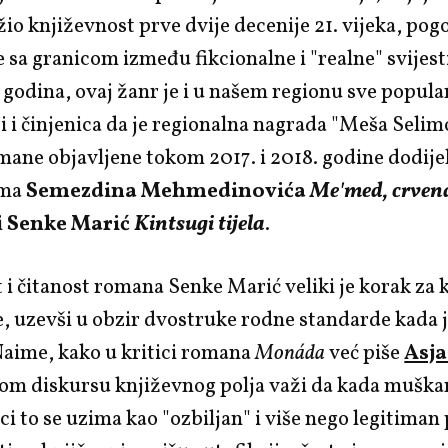
žio književnost prve dvije decenije 21. vijeka, pog
 sa granicom između fikcionalne i "realne" svijes
 godina, ovaj žanr je i u našem regionu sve popular
 i činjenica da je regionalna nagrada "Meša Selim
mane objavljene tokom 2017. i 2018. godine dodije
ama
Semezdina Mehmedinovića
Me'med, crve
i
Senke Marić
Kintsugi tijela
.
i čitanost romana Senke Marić veliki je korak za 
e, uzevši u obzir dvostruke rodne standarde kada j
Naime, kako u kritici romana
Monáda
već piše
Asja
m diskursu književnog polja važi da kada muškar
i to se uzima kao "ozbiljan" i više nego legitiman 