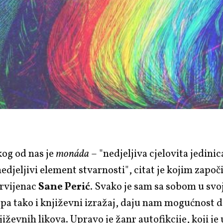
kog od nas je
monáda
– "nedjeljiva cjelovita jedinica
nedjeljivi element stvarnosti", citat je kojim zapo
prvijenac
Sane Perić
. Svako je sam sa sobom u svojo
pa tako i književni izražaj, daju nam mogućnost 
jiževnih likova. Upravo je žanr autofikcije, koji je