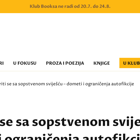
Klub Booksa ne radi od 20.7. do 24.8.
RI
U FOKUSU
PROZA I POEZIJA
KNJIGE
U KLU
riti se sa sopstvenom sviješću – dometi i ograničenja autofikcije
 se sa sopstvenom svij
 ograničenja autofikci