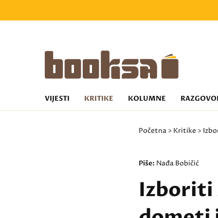
VIJESTI
KRITIKE
KOLUMNE
RAZGOVO
Početna
>
Kritike
> Izbo
Piše:
Nađa Bobičić
Izboriti
dometi i