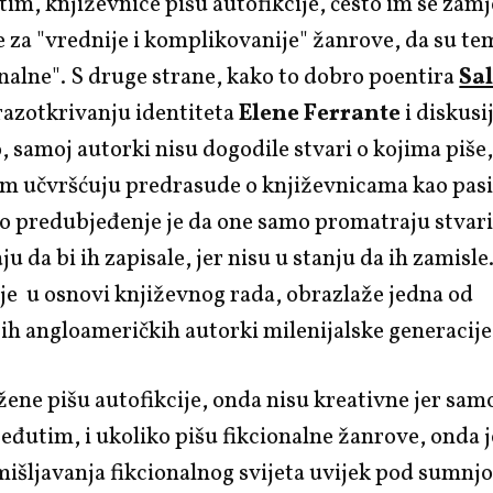
m, književnice pišu autofikcije, često im se zamj
za "vrednije i komplikovanije" žanrove, da su te
nalne". S druge strane, kako to dobro poentira
Sa
razotkrivanju identiteta
Elene Ferrante
i diskusi
o, samoj autorki nisu dogodile stvari o kojima piš
om učvršćuju predrasude o književnicama kao pas
 predubjeđenje je da one samo promatraju stvari 
ju da bi ih zapisale, jer nisu u stanju da ih zamisl
 je u osnovi književnog rada, obrazlaže jedna od
jih angloameričkih autorki milenijalske generacije
žene pišu autofikcije, onda nisu kreativne jer sam
eđutim, i ukoliko pišu fikcionalne žanrove, onda 
išljavanja fikcionalnog svijeta uvijek pod sumnjo