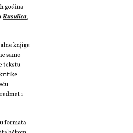
ih godina
ga
Rusulica
,
alne knjige
 ne samo
e tekstu
kritike
veću
predmet i
ou formata
 čitalačkom