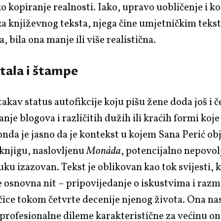
o kopiranje realnosti. Iako, upravo uobličenje i k
iza književnog teksta, njega čine umjetničkim teks
, bila ona manje ili više realistična.
tala i štampe
takav status autofikcije koju pišu žene doda još i č
nje blogova i različitih dužih ili kraćih formi koje
onda je jasno da je kontekst u kojem Sana Perić ob
knjigu, naslovljenu
Monáda
,
potencijalno nepovolj
ku izazovan. Tekst je oblikovan kao tok svijesti, k
osnovna nit – pripovijedanje o iskustvima i razm
ice tokom četvrte decenije njenog života. Ona na
i profesionalne dileme karakteristične za većinu on