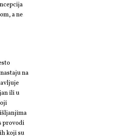
oncepcija
tom, a ne
esto
 nastaju na
javljuje
an ili u
oji
išljanjima
s provodi
ih koji su