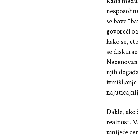
Kada međuti
nesposobne 
se bave "ba
govoreći o 
kako se, et
se diskurs
Neosnovano
njih događa
izmišljanje
najuticajni
Dakle, ako 
realnost. M
umijeće osm