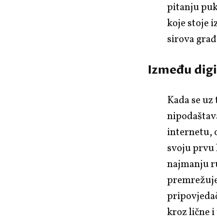
pitanju puk
koje stoje 
sirova građa
Između digi
Kada se uz 
nipodaštava
internetu, 
svoju prvu 
najmanju ru
premrežuje 
pripovjedač
kroz lične 