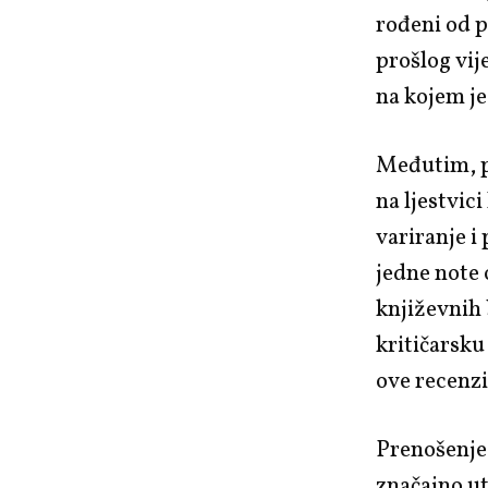
rođeni od 
prošlog vij
na kojem je
Međutim, p
na ljestvic
variranje i
jedne note 
književnih 
kritičarsku
ove recenzi
Prenošenje
značajno ut