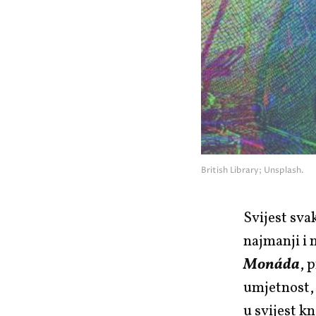
British Library; Unsplash.
Svijest sva
najmanji i 
Monáda
, 
umjetnost, 
u svijest kn