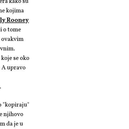
era kako su
me kojima
lly Rooney
ji o tome
e, ovakvim
ivnim.
koje se oko
e. A upravo
.
o "kopiraju"
je njihovo
m da je u