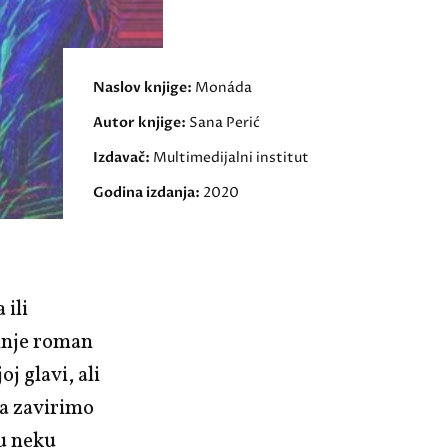
Naslov knjige:
Monáda
Autor knjige:
Sana Perić
Izdavač:
Multimedijalni institut
Godina izdanja:
2020
 ili
činje roman
j glavi, ali
da zavirimo
 u neku