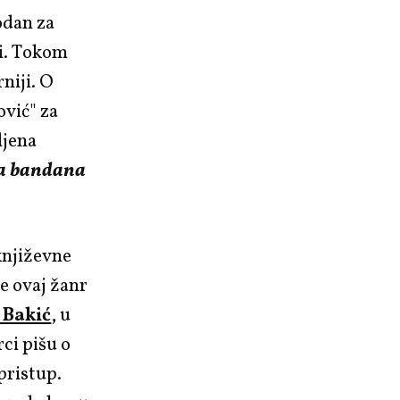
odan za
ti. Tokom
niji. O
ović" za
ljena
na bandana
književne
e ovaj žanr
 Bakić
, u
ci pišu o
pristup.