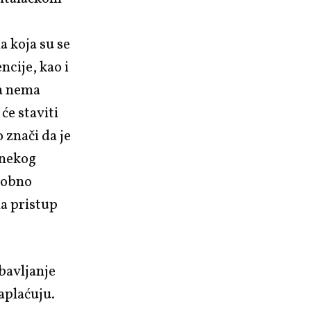
a koja su se
ncije, kao i
da nema
će staviti
 znači da je
 nekog
sobno
a pristup
bavljanje
naplaćuju.