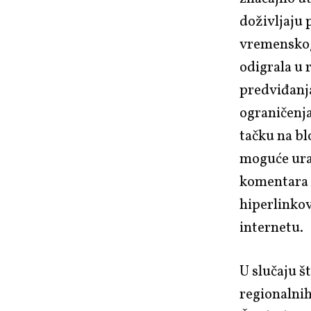
doživljaju 
vremenskog 
odigrala u 
predviđanja
ograničenja
tačku na bl
moguće urad
komentara 
hiperlinkov
internetu.
U slučaju š
regionalnih