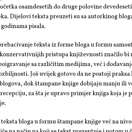
početka osamdesetih do druge polovine devedeset
eka. Dijelovi teksta preuzeti su sa autorkinog blo
 godinama pisala.
rebacivanje teksta iz forme bloga u formu samost
i konzervativnijih pristupa književnosti značilo bi
 poigravanje sa različitim medijima, već i dodavanj
ozbiljnosti. Još uvijek gotovo da ne postoji praksa 
blogova, dok štampane knjige dobijaju manju ili 
 recepciju, za šta je upravo primjer knjiga koja je 
je.
 teksta bloga u formu štampane knjige već na niv
iče na način na koji se tekst prezentuje i potom u