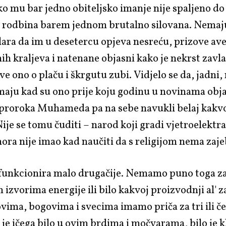
ko mu bar jedno obiteljsko imanje nije spaljeno do
ja rodbina barem jednom brutalno silovana. Nemaju
slara da im u desetercu opjeva nesreću, prizove ave
ih kraljeva i natenane objasni kako je nekrst zavl
ve ono o plaču i škrgutu zubi. Vidjelo se da, jadni,
maju kad su ono prije koju godinu u novinama obja
 proroka Muhameda pa na sebe navukli belaj kakvo
 Nije se tomu čuditi – narod koji gradi vjetroelekt
ora nije imao kad naučiti da s religijom nema zaje
 funkcionira malo drugačije. Nemamo puno toga za
 izvorima energije ili bilo kakvoj proizvodnji al' z
ovima, bogovima i svecima imamo priča za tri ili če
 je ičega bilo u ovim brdima i močvarama, bilo je k