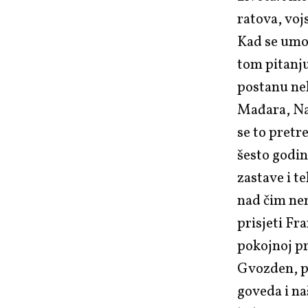
ratova, vojs
Kad se umo
tom pitanju
postanu ne
Mađara, Nap
se to pretr
šesto godin
zastave i t
nad čim nem
prisjeti Fr
pokojnoj pr
Gvozden, p
goveda i na