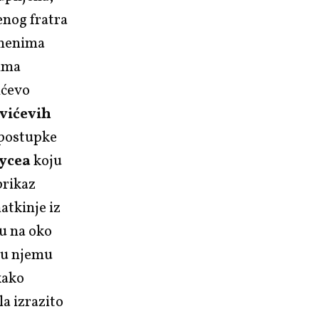
enog fratra
remenima
jima
ićevo
vićevih
 postupke
oycea
koju
prikaz
atkinje iz
zu na oko
e u njemu
kako
la izrazito