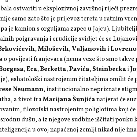
bala ostvariti u eksplozivnoj završnoj riječi prezr
a nije samo zato što je prijevoz tereta u ratnim v
a je kamion s orguljama zapeo u Jajcu). Ljubitel
alnih poigravanja i erudicije svidjet će se Lujanov
Brkovićevih
,
Miloševih
,
Valjanovih
i
Lovreno
 o povijesti franjevaca (nema veze što smo takve
Borgesa
,
Eca
,
Becketta
,
Pavića
,
Steinbecka
i
J
je), eshatološki nastrojenim čitateljima omilit će 
rese Neumann
, institucionalno nepriznate stigm
tha, a život fra
Marijana Šunjića
natjerat će su
vanim, filozofski nastrojenim poliglotima koji ć
srodnu dušu, a iz njegove sudbine iščitati pouku 
teligencija u ovoj napaćenoj zemlji nikad nije ima