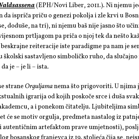
 Waldsassena
(EPH/Novi Liber, 2011.). Ni njemu je
 da ispriča priču o genezi pokolja i zle krvi u Bosni
e, doduše, na tri), ni njemu baš nije jasno što učini
ijesnom prtljagom pa priča o njoj tek da nešto kaž
iz beskrajne reiteracije iste paradigme pa nam je se
 školski sastavljeno simboličko ruho, da slučajno
a je – je li – ista.
se strane
Orguljama
nema što prigovoriti. U njima 
stualnih igrarija od kojih poskoče srce i duša sv
ademcu, a i ponekom čitatelju. Ljubiteljima simb
et će se motiv orgulja, predmeta nastalog iz patnje
i autentičnim artefaktom prave umjetnosti), posl
glog bosanskog franjevca iz 19. stoljeća čija se, nei