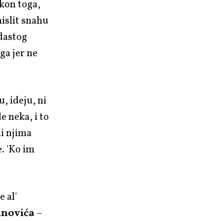
akon toga,
islit snahu
dastog
ga jer ne
, ideju, ni
e neka, i to
mi njima
. 'Ko im
 al'
anovića
–