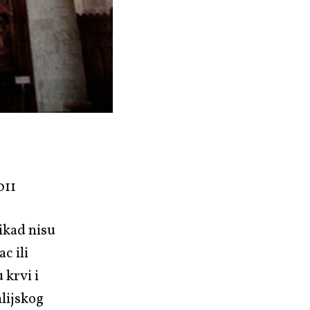
011
ikad nisu
c ili
 krvi i
nlijskog