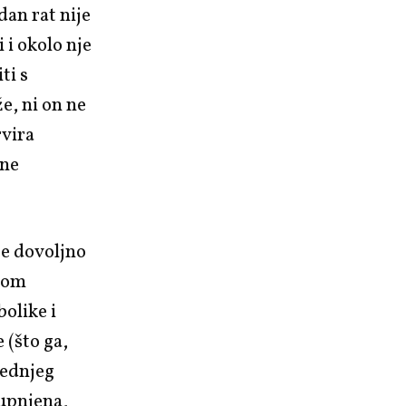
dan rat nije
 i okolo nje
ti s
e, ni on ne
rvira
 ne
je dovoljno
akom
olike i
 (što ga,
jednjeg
supnjena,