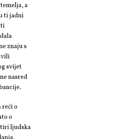
 temelja, a
 ti jadni
ti
adala
 ne znaju s
vili
g svijet
rane nasred
bancije.
 reći o
ato o
tiri ljudska
lanja,