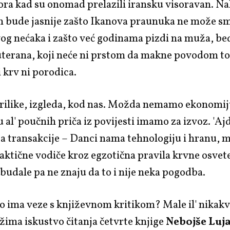
tora kad su onomad prelazili iransku visoravan. N
 bude jasnije zašto Ikanova praunuka ne može sm
g nećaka i zašto već godinama pizdi na muža, be
uterana, koji neće ni prstom da makne povodom to
i krv ni porodica.
rilike, izgleda, kod nas. Možda nemamo ekonomiju
 al' poučnih priča iz povijesti imamo za izvoz. 'Ajd
ta transakcije – Danci nama tehnologiju i hranu, 
aktične vodiče kroz egzotična pravila krvne osvete
 budale pa ne znaju da to i nije neka pogodba.
o ima veze s književnom kritikom? Male il' nikakve
ažima iskustvo čitanja četvrte knjige
Nebojše Luj