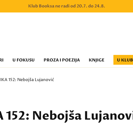
Klub Booksa ne radi od 20.7. do 24.8.
RI
U FOKUSU
PROZA I POEZIJA
KNJIGE
U KLU
IKA 152: Nebojša Lujanović
 152: Nebojša Lujanov