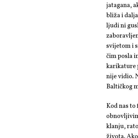
jatagana, a
bliža i dal
ljudi ni gu
zaboravljen
svijetom i s
čim posla i
karikature
nije vidio.
Baltičkog m
Kod nas to
obnovljivim
klanju, rat
života. Ako