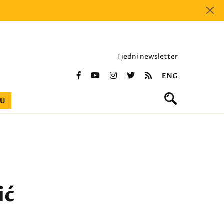
Tjedni newsletter
ENG
BU
ić