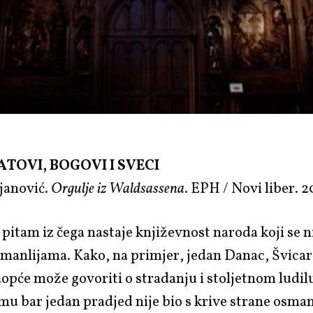
ATOVI, BOGOVI I SVECI
janović.
Orgulje iz Waldsassena
. EPH / Novi liber. 2
pitam iz čega nastaje književnost naroda koji se n
smanlijama. Kako, na primjer, jedan Danac, Švicara
opće može govoriti o stradanju i stoljetnom ludilu
mu bar jedan pradjed nije bio s krive strane osma