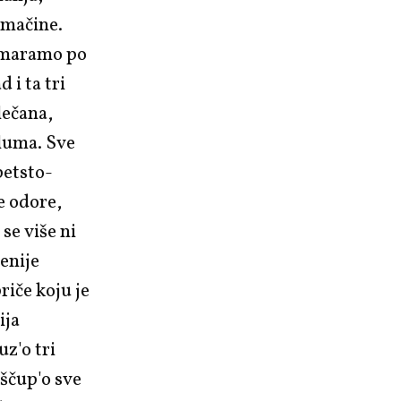
timačine.
 umaramo po
 i ta tri
lečana,
uluma. Sve
petsto-
e odore,
se više ni
genije
riče koju je
ija
z'o tri
iščup'o sve