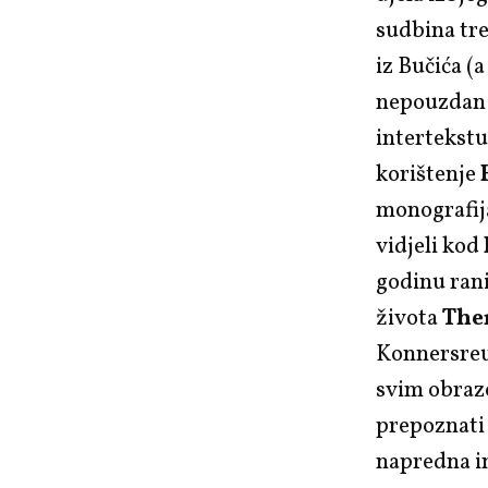
sudbina tre
iz Bučića (
nepouzdan p
intertekstu
korištenje
monografija
vidjeli kod
godinu rani
života
The
Konnersreu
svim obrazo
prepoznati 
napredna in