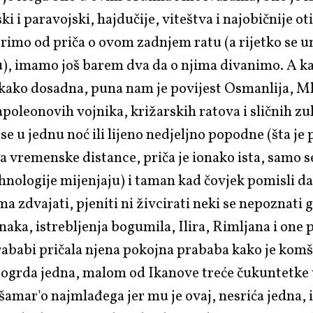
ki i paravojski, hajdučije, viteštva i najobičnije o
rimo od priča o ovom zadnjem ratu (a rijetko se
), imamo još barem dva da o njima divanimo. A kad
kako dosadna, puna nam je povijest Osmanlija, M
oleonovih vojnika, križarskih ratova i sličnih z
ese u jednu noć ili lijeno nedjeljno popodne (šta je 
a vremenske distance, priča je ionako ista, samo s
ehnologije mijenjaju) i taman kad čovjek pomisli da 
a zdvajati, pjeniti ni živcirati neki se nepoznati 
anaka, istrebljenja bogumila, Ilira, Rimljana i one p
ababi pričala njena pokojna prababa kako je komš
ogrda jedna, malom od Ikanove treće čukuntetke u
šamar'o najmlađega jer mu je ovaj, nesrića jedna, 