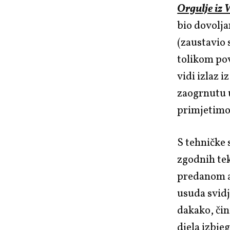
Orgulje iz
bio dovoljan
(zaustavio s
tolikom pov
vidi izlaz 
zaogrnutu u
primjetimo d
S tehničke 
zgodnih tek
predanom ak
usuda svidj
dakako, čin
djela izbje