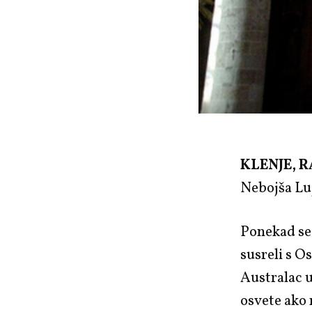
KLENJE, R
Nebojša Lu
Ponekad se 
susreli s O
Australac u
osvete ako 