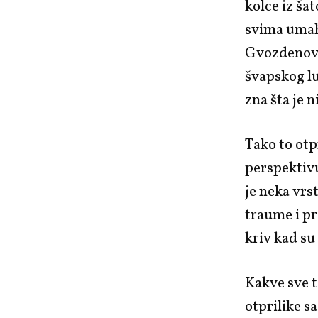
kolce iz ša
svima umah
Gvozdenovo
švapskog l
zna šta je n
Tako to otp
perspektivu
je neka vrs
traume i pr
kriv kad su
Kakve sve t
otprilike s