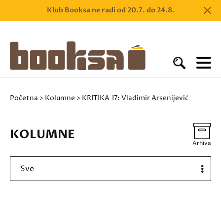
Klub Booksa ne radi od 20.7. do 24.8.
Početna
>
Kolumne
> KRITIKA 17: Vladimir Arsenijević
KOLUMNE
Arhiva
Sve