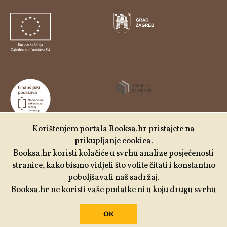
Korištenjem portala Booksa.hr pristajete na
prikupljanje cookiea.
Udruga Kulturtreger je korisnik institucionalne podrške
Booksa.hr koristi kolačiće u svrhu analize posjećenosti
Nacionalne zaklade za razvoj civilnoga društva za
stranice, kako bismo vidjeli što volite čitati i konstantno
stabilizaciju i/ili razvoj udruge u području demokratizacije i
poboljšavali naš sadržaj.
društvenog razvoja.
Booksa.hr ne koristi vaše podatke ni u koju drugu svrhu
OK
Izrada:
Slobodna domena