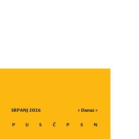
SRPANJ 2026
<
Danas
>
P
U
S
Č
P
S
N