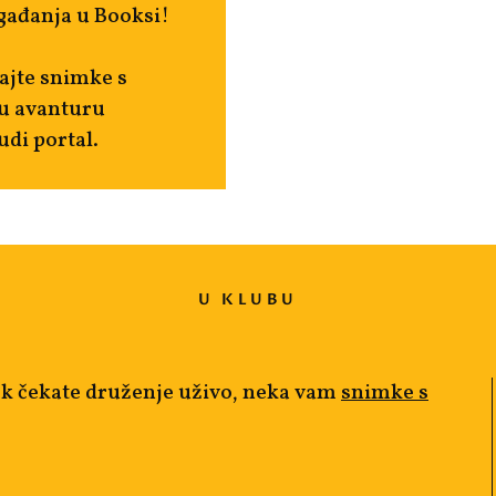
gađanja u Booksi!
ajte snimke s
 u avanturu
udi portal.
U KLUBU
ok čekate druženje uživo, neka vam
snimke s
!