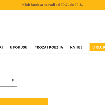
Klub Booksa ne radi od 20.7. do 24.8.
RI
U FOKUSU
PROZA I POEZIJA
KNJIGE
U KLU