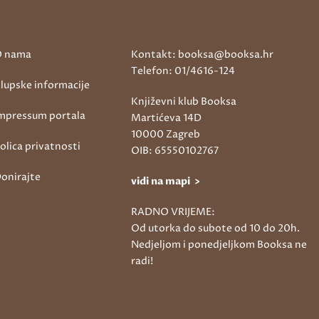
 nama
Kontakt: booksa@booksa.hr
Telefon: 01/4616-124
lupske informacije
Književni klub Booksa
mpressum portala
Martićeva 14D
10000 Zagreb
olica privatnosti
OIB: 65550102767
onirajte
vidi na mapi >
RADNO VRIJEME:
Od utorka do subote od 10 do 20h.
Nedjeljom i ponedjeljkom Booksa ne
radi!