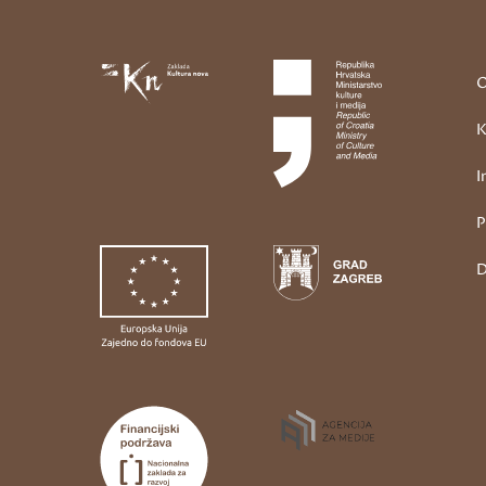
O
K
I
P
D