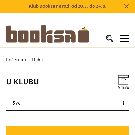
Klub Booksa ne radi od 20.7. do 24.8.
Početna
> U klubu
U KLUBU
Arhiva
Sve