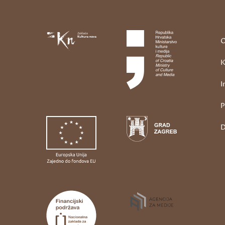
O
K
I
P
D