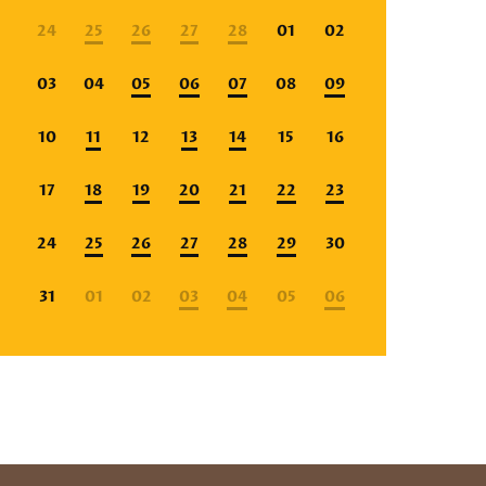
24
25
26
27
28
01
02
03
04
05
06
07
08
09
10
11
12
13
14
15
16
17
18
19
20
21
22
23
24
25
26
27
28
29
30
31
01
02
03
04
05
06