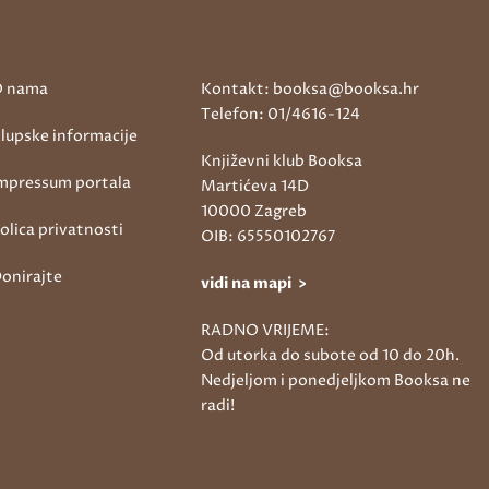
 nama
Kontakt: booksa@booksa.hr
Telefon: 01/4616-124
lupske informacije
Književni klub Booksa
mpressum portala
Martićeva 14D
10000 Zagreb
olica privatnosti
OIB: 65550102767
onirajte
vidi na mapi >
RADNO VRIJEME:
Od utorka do subote od 10 do 20h.
Nedjeljom i ponedjeljkom Booksa ne
radi!