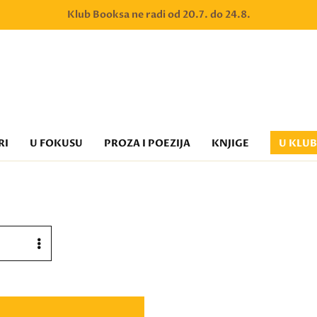
Klub Booksa ne radi od 20.7. do 24.8.
RI
U FOKUSU
PROZA I POEZIJA
KNJIGE
U KLU