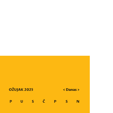
OŽUJAK 2025
<
Danas
>
P
U
S
Č
P
S
N