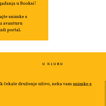
gađanja u Booksi!
ajte snimke s
 u avanturu
udi portal.
U KLUBU
ok čekate druženje uživo, neka vam
snimke s
!