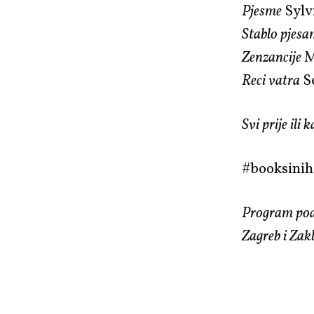
Pjesme
Sylv
Stablo pjes
Zenzancije
M
Reci vatra
S
Svi prije ili
#booksini
Program pod
Zagreb i Zak