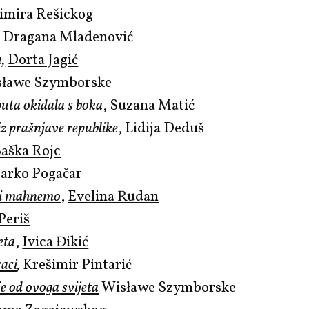
limira Rešickog
, Dragana Mladenović
,
Dorta Jagić
sławe Szymborske
uta okidala s boka
, Suzana Matić
iz prašnjave republike
, Lidija Deduš
Saška Rojc
Marko Pogačar
 si mahnemo
,
Evelina Rudan
Periš
eta
,
Ivica Đikić
aci
,
Krešimir Pintarić
ije od ovoga svijeta
Wisławe Szymborske