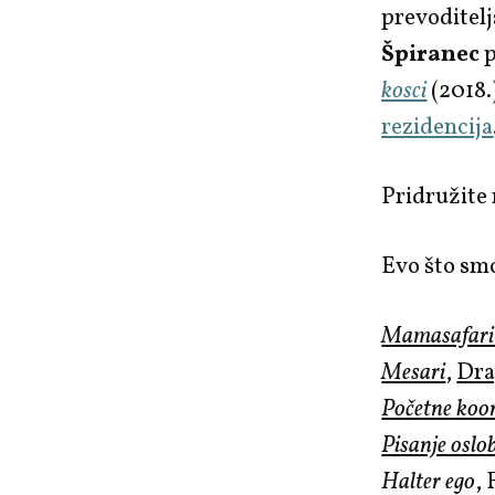
prevoditel
Špiranec
p
kosci
(2018.
rezidencija
Pridružite
Evo što smo
Mamasafari (
Mesari
,
Dra
Početne koo
Pisanje oslo
Halter ego
, 