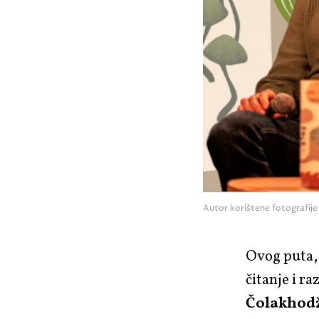
Autor korištene fotografij
Ovog puta, 
čitanje i r
Čolakhod