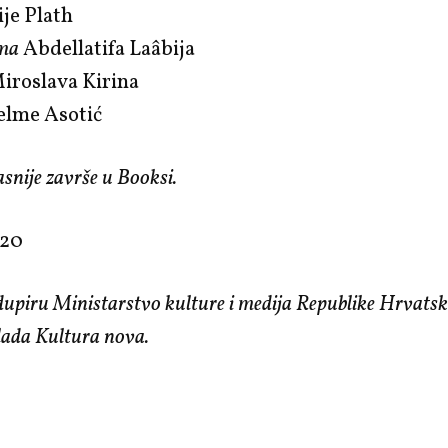
ije Plath
ama
Abdellatifa Laâbija
iroslava Kirina
elme Asotić
 kasnije završe u Booksi.
h20
upiru Ministarstvo kulture i medija Republike Hrvatsk
lada Kultura nova.