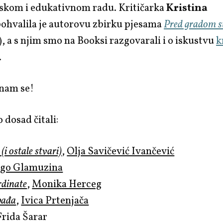
jskom i edukativnom radu. Kritičarka
Kristina
ohvalila je autorovu zbirku pjesama
Pred gradom 
), a s njim smo na Booksi razgovarali i o iskustvu
k
.
 nam se!
 dosad čitali:
i ostale stvari)
,
Olja Savičević Ivančević
go Glamuzina
rdinate
,
Monika Herceg
bađa
,
Ivica Prtenjača
Frida Šarar