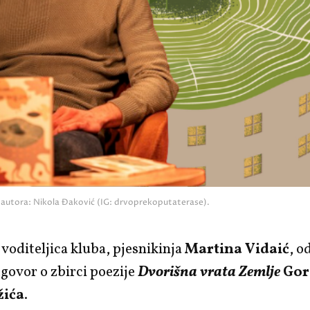
e autora: Nikola Đaković (IG: drvoprekoputaterase).
voditeljica kluba, pjesnikinja
Martina Vidaić
, o
azgovor o zbirci poezije
Dvorišna vrata Zemlje
Gor
žića
.