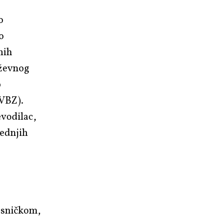
o
o
nih
ževnog
o
 VBZ).
evodilac,
jednjih
esničkom,