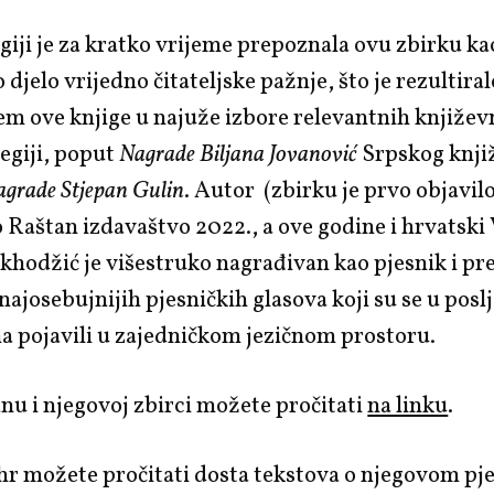
egiji je za kratko vrijeme prepoznala ovu zbirku ka
djelo vrijedno čitateljske pažnje, što je rezultiral
m ove knjige u najuže izbore relevantnih književ
egiji, poput
Nagrade Biljana Jovanović
Srpskog knji
grade Stjepan Gulin
. Autor (zbirku je prvo objavil
Raštan izdavaštvo 2022., a ove godine i hrvatski
hodžić je višestruko nagrađivan kao pjesnik i pr
 najosebujnijih pjesničkih glasova koji su se u posl
a pojavili u zajedničkom jezičnom prostoru.
nu i njegovoj zbirci možete pročitati
na linku
.
hr možete pročitati dosta tekstova o njegovom pj