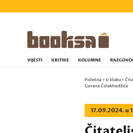
VIJESTI
KRITIKE
KOLUMNE
RAZGOVO
Početna
>
U klubu
>
Čita
Gorana Čolakhodžića
17.09.2024. u
Čitatelj