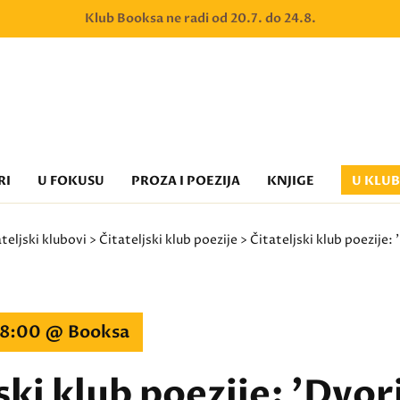
Klub Booksa ne radi od 20.7. do 24.8.
RI
U FOKUSU
PROZA I POEZIJA
KNJIGE
U KLU
teljski klubovi
>
Čitateljski klub poezije
> Čitateljski klub poezije:
 18:00 @ Booksa
ski klub poezije: 'Dvor