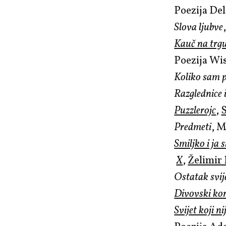
Poezija De
Slova ljubve
Kauč na trgu
Poezija Wi
Koliko sam p
Razglednice 
Puzzlerojc
,
Predmeti
, 
Smiljko i ja
X
,
Želimir 
Ostatak svij
Divovski kor
Svijet koji n