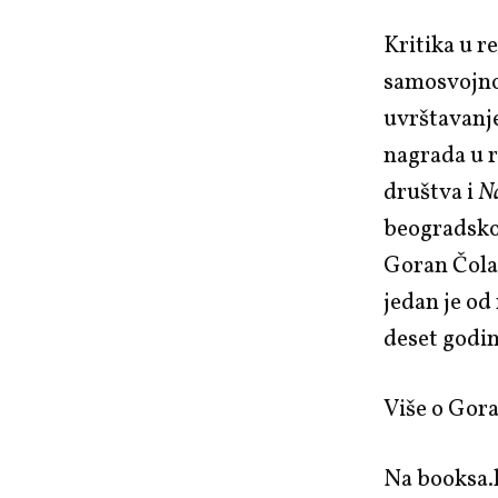
Kritika u r
samosvojno 
uvrštavanje
nagrada u r
društva i
Na
beogradsko 
Goran Čolak
jedan je od
deset godin
Više o Gora
Na booksa.