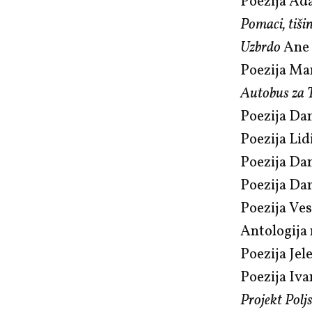
Poezija A
Pomaci, tiši
Uzbrdo
Ane 
Poezija Ma
Autobus za 
Poezija Da
Poezija Li
Poezija Dan
Poezija Dar
Poezija Ve
Antologija
Poezija Jel
Poezija Iv
Projekt Polj