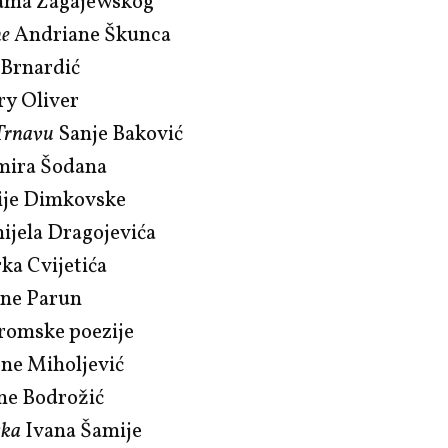
dama Zagajewskog
ne
Andriane Škunca
Brnardić
ry Oliver
Trnavu
Sanje Baković
mira Šodana
dije Dimkovske
ijela Dragojevića
ka Cvijetića
sne Parun
 romske poezije
ene Miholjević
ane Bodrožić
ska
Ivana Šamije