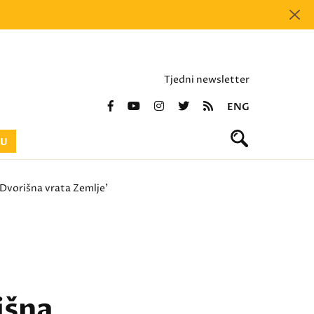
Tjedni newsletter
ENG
BU
 'Dvorišna vrata Zemlje'
išna