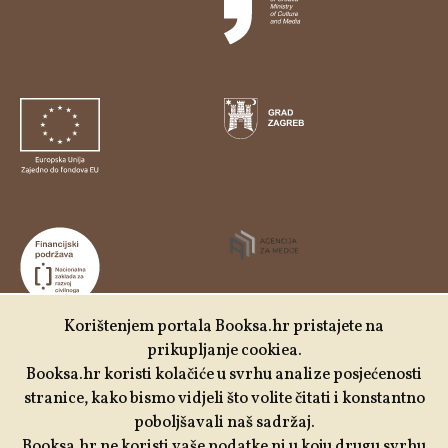
Korištenjem portala Booksa.hr pristajete na
prikupljanje cookiea.
Udruga Kulturtreger je korisnik institucionalne podrške
Booksa.hr koristi kolačiće u svrhu analize posjećenosti
Nacionalne zaklade za razvoj civilnoga društva za
stranice, kako bismo vidjeli što volite čitati i konstantno
stabilizaciju i/ili razvoj udruge u području demokratizacije i
poboljšavali naš sadržaj.
društvenog razvoja.
Booksa.hr ne koristi vaše podatke ni u koju drugu svrhu