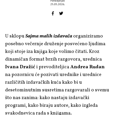
Ponedjeljak
25.05.2026.
U sklopu
Sajma malih izdavača
organiziramo
posebno večernje druženje posvećeno ljudima
koji stoje iza knjiga koje volimo čitati. Kroz
dinamičan format brzih razgovora, urednica
Ivana Dražić
i prevoditeljica
Andrea Rudan
na pozornicu će pozivati urednike i urednice
različitih izdavačkih kuća kako bi u
desetominutnim susretima razgovarali o svemu
što nas zanima: kako nastaju izdavački
programi, kako biraju autore, kako izgleda
svakodnevica rada s knjigama.