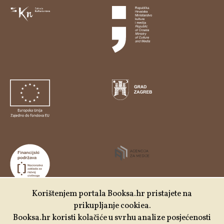
Korištenjem portala Booksa.hr pristajete na
prikupljanje cookiea.
Udruga Kulturtreger je korisnik institucionalne podrške
Booksa.hr koristi kolačiće u svrhu analize posjećenosti