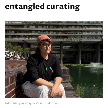
entangled curating
foto: Maryen Vasyna Vasanthakumar