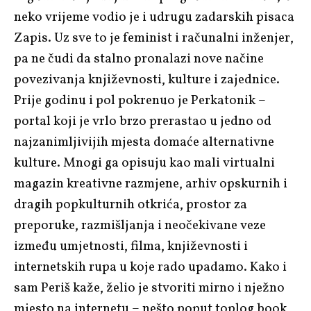
neko vrijeme vodio je i udrugu zadarskih pisaca
Zapis. Uz sve to je feminist i računalni inženjer,
pa ne čudi da stalno pronalazi nove načine
povezivanja književnosti, kulture i zajednice.
Prije godinu i pol pokrenuo je Perkatonik –
portal koji je vrlo brzo prerastao u jedno od
najzanimljivijih mjesta domaće alternativne
kulture. Mnogi ga opisuju kao mali virtualni
magazin kreativne razmjene, arhiv opskurnih i
dragih popkulturnih otkrića, prostor za
preporuke, razmišljanja i neočekivane veze
između umjetnosti, filma, književnosti i
internetskih rupa u koje rado upadamo. Kako i
sam Periš kaže, želio je stvoriti mirno i nježno
mjesto na internetu – nešto poput toplog book