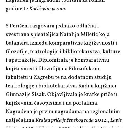
nagrađen je nagradom tportala za roman
godine te
Kočićevim perom
.
S Perišem razgovara jednako odlučna i
svestrana spisateljica Natalija Miletić koja
balansira između komparativne književnosti i
filozofije, teatrologije i bibliotekarstva, kulture
i apstrakcije. Diplomirala je komparativnu
književnost i filozofiju na Filozofskom
fakultetu u Zagrebu te na dodatnom studiju
teatrologije i bibliotekarstva. Radi u knjižnici
Gimnazije Sisak. Objavljivala je kratke priče u
književnim časopisima i na portalima.
Nagrađena je prvim nagradama na regionalnim
natječajima
Kratka priča je ženskog roda
2012.,
Lapis