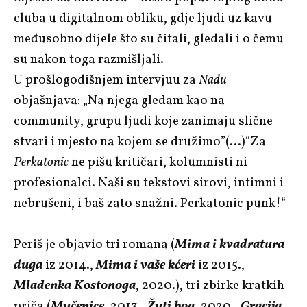
cluba u digitalnom obliku, gdje ljudi uz kavu
međusobno dijele što su čitali, gledali i o čemu
su nakon toga razmišljali.
U prošlogodišnjem intervjuu za
Nadu
objašnjava: „Na njega gledam kao na
community, grupu ljudi koje zanimaju slične
stvari i mjesto na kojem se družimo”(…)“Za
Perkatonic
ne pišu kritičari, kolumnisti ni
profesionalci. Naši su tekstovi sirovi, intimni i
nebrušeni, i baš zato snažni. Perkatonic punk!“
Periš je objavio tri romana (
Mima i kvadratura
duga
iz 2014.,
Mima i vaše kćeri
iz 2015.,
Mladenka Kostonoga
, 2020.), tri zbirke kratkih
priča (
Mučenice
, 2013.,
Žuti bog
, 2020.,
Gracija