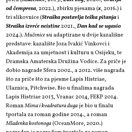
od čempresa
, 2022.), zbirku pjesama (
x
, 2016.) i
tri slikovnice (
Straška postavlja teška pitanja
i
Straška izvrće neistine
2021.,
Dan kad se ugasio
2024.).
Mučenice
su adaptirane u dvije kazališne
predstave: kazalište Joza Ivakić Vinkovci i
Akademija za umjetnost i kulturu u Osijeku, te
Dramska Amaterska Družina Vodice. Za priče je
dobio nagrade Sfera 2002., a 2012. više nagrada
što za priče što za pjesme Lapis Histriae,
Ulaznica, Pitchwise. Bio u finalima nagrada
Lapis Histriae 2013, Vranac 2014, FEKP 2014.
Roman
Mima i kvadratura duga
je bio u finalu
tportala za roman godine 2014., a roman
Mladenka kostonoga
(OceanMore, 2020.)