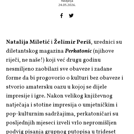
Nedjelja
24.05.2026.
Natalija Miletić
i
Želimir Periš
, urednici su
diletantskog magazina
Perkatonic
(njihove
riječi, ne naše!) koji već drugu godinu
nesmiljeno zaobilazi sve obaveze i zadane
forme da bi progovorio o kulturi bez obaveze i
stvorio amatersku oazu u kojoj se dijele
impresije i igre. Nakon velikog književnog
natječaja i stotine impresija o umjetničkim i
pop-kulturnim sadržajima, perkatoničari su
posljednjih mjeseci izveli vrlo nepromišljen
podvig pisanja grupnog putopisa u trideset