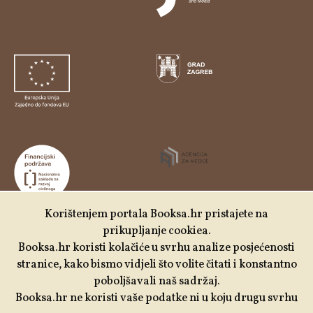
Korištenjem portala Booksa.hr pristajete na
prikupljanje cookiea.
Udruga Kulturtreger je korisnik institucionalne podrške
Booksa.hr koristi kolačiće u svrhu analize posjećenosti
Nacionalne zaklade za razvoj civilnoga društva za
stranice, kako bismo vidjeli što volite čitati i konstantno
stabilizaciju i/ili razvoj udruge u području demokratizacije i
poboljšavali naš sadržaj.
društvenog razvoja.
Booksa.hr ne koristi vaše podatke ni u koju drugu svrhu