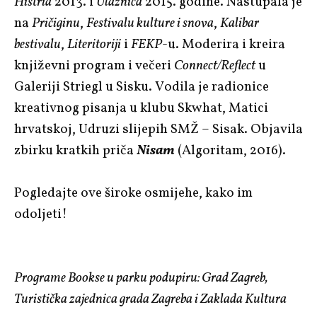
Histria
2013. i
Ulaznica
2015. godine. Nastupala je
na
Pričiginu
,
Festivalu kulture i snova
,
Kalibar
bestivalu
,
Literitoriji
i
FEKP
-u. Moderira i kreira
književni program i večeri
Connect/Reflect
u
Galeriji Striegl u Sisku. Vodila je radionice
kreativnog pisanja u klubu Skwhat, Matici
hrvatskoj, Udruzi slijepih SMŽ – Sisak. Objavila
zbirku kratkih priča
Nisam
(Algoritam, 2016).
Pogledajte ove široke osmijehe, kako im
odoljeti!
Programe Bookse u parku podupiru: Grad Zagreb,
Turistička zajednica grada Zagreba i Zaklada Kultura