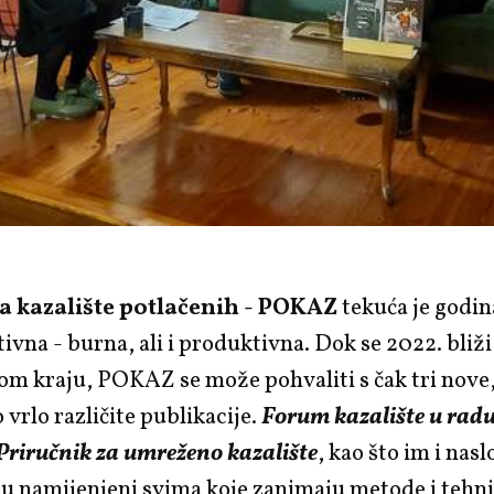
a kazalište potlačenih - POKAZ
tekuća je godin
ivna - burna, ali i produktivna. Dok se 2022. bliž
om kraju, POKAZ se može pohvaliti s čak tri nove
rlo različite publikacije.
Forum kazalište u radu
Priručnik za umreženo kazalište
, kao što im i nas
su namijenjeni svima koje zanimaju metode i tehn