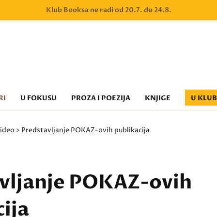
Klub Booksa ne radi od 20.7. do 24.8.
RI
U FOKUSU
PROZA I POEZIJA
KNJIGE
U KLU
ideo
> Predstavljanje POKAZ-ovih publikacija
vljanje POKAZ-ovih
ija