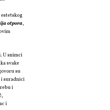
k estetskog
ija otpora
,
 ovim
i. U snimci
nka svake
zgovoru su
e i suradnici
rebu i
ć
,
ac i