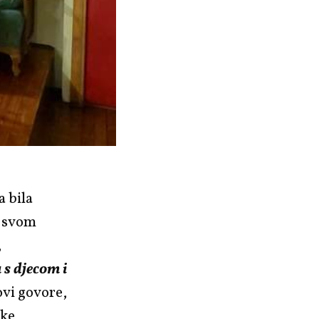
a bila
i svom
,
 s djecom i
lovi govore,
ike