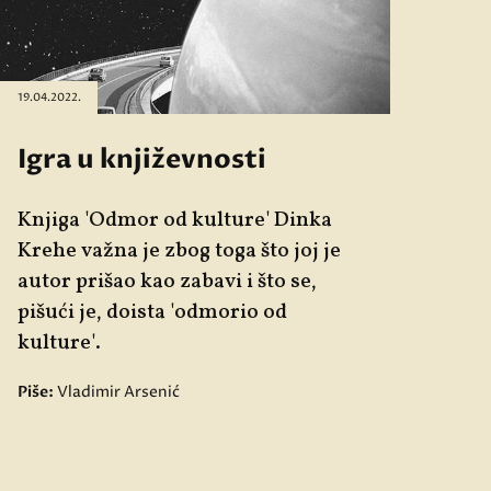
19.04.2022.
Igra u književnosti
Knjiga 'Odmor od kulture' Dinka
Krehe važna je zbog toga što joj je
autor prišao kao zabavi i
što se,
pišući je, doista '
odmorio od
kulture'
.
Piše:
Vladimir Arsenić