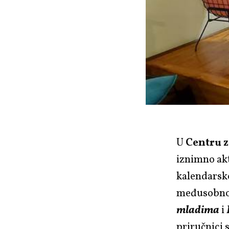
U
Centru z
iznimno akt
kalendarsk
međusobno v
mladima
i
priručnici 