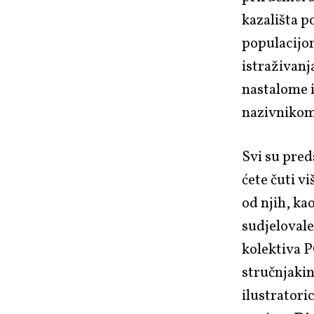
kazališta 
populacijom
istraživanj
nastalome i
nazivnikom
Svi su pred
ćete čuti v
od njih, ka
sudjelovale 
kolektiva P
stručnjaki
ilustratori