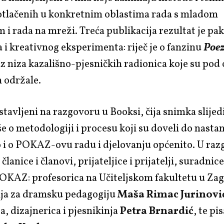
potlačenih u konkretnim oblastima rada s mladom
 i rada na mreži. Treća publikacija rezultat je pa
a i kreativnog eksperimenta: riječ je o fanzinu
Poez
z niza kazališno-pjesničkih radionica koje su pod
 održale.
stavljeni na razgovoru u Booksi, čija snimka slijed
iše o metodologiji i procesu koji su doveli do nasta
o i o POKAZ-ovu radu i djelovanju općenito. U ra
članice i članovi, prijateljice i prijatelji, suradnic
OKAZ: profesorica na Učiteljskom fakultetu u Zag
nja za dramsku pedagogiju
Maša Rimac Jurinovi
ca, dizajnerica i pjesnikinja
Petra Brnardić
, te pis