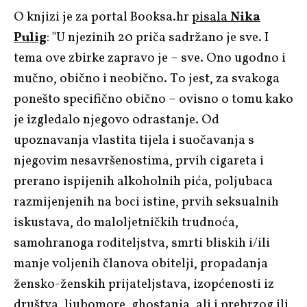
O knjizi je za portal Booksa.hr
pisala
Nika
Pulig
: "U njezinih 20 priča sadržano je sve. I
tema ove zbirke zapravo je – sve. Ono ugodno i
mučno, obično i neobično. To jest, za svakoga
ponešto specifično obično – ovisno o tomu kako
je izgledalo njegovo odrastanje. Od
upoznavanja vlastita tijela i suočavanja s
njegovim nesavršenostima, prvih cigareta i
prerano ispijenih alkoholnih pića, poljubaca
razmijenjenih na boci istine, prvih seksualnih
iskustava, do maloljetničkih trudnoća,
samohranoga roditeljstva, smrti bliskih i/ili
manje voljenih članova obitelji, propadanja
žensko-ženskih prijateljstava, izopćenosti iz
društva, ljubomore, ghostanja, ali i prebrzog ili