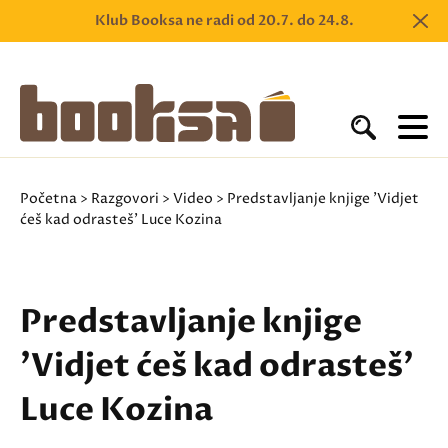
Klub Booksa ne radi od 20.7. do 24.8.
Početna
>
Razgovori
>
Video
> Predstavljanje knjige 'Vidjet
ćeš kad odrasteš' Luce Kozina
Predstavljanje knjige
'Vidjet ćeš kad odrasteš'
Luce Kozina