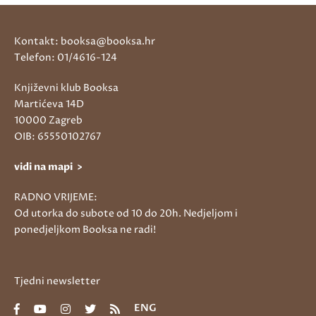
Kontakt: booksa@booksa.hr
Telefon: 01/4616-124
Književni klub Booksa
Martićeva 14D
10000 Zagreb
OIB: 65550102767
vidi na mapi >
RADNO VRIJEME:
Od utorka do subote od 10 do 20h. Nedjeljom i
ponedjeljkom Booksa ne radi!
Tjedni newsletter
ENG