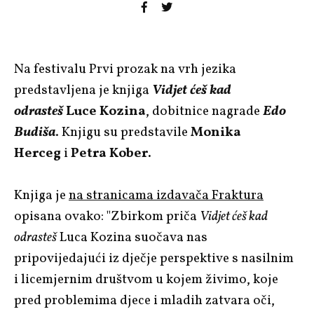
Na festivalu Prvi prozak na vrh jezika
predstavljena je knjiga
Vidjet ćeš kad
odrasteš
Luce Kozina
, dobitnice nagrade
Edo
Budiša
. Knjigu su predstavile
Monika
Herceg
i
Petra Kober.
Knjiga je
na stranicama izdavača Fraktura
opisana ovako: "Zbirkom priča
Vidjet ćeš kad
odrasteš
Luca Kozina suočava nas
pripovijedajući iz dječje perspektive s nasilnim
i licemjernim društvom u kojem živimo, koje
pred problemima djece i mladih zatvara oči,