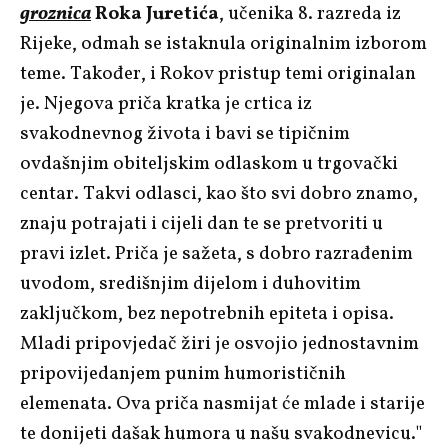
groznica
Roka Juretića
, učenika 8. razreda iz
Rijeke, odmah se istaknula originalnim izborom
teme. Također, i Rokov pristup temi originalan
je. Njegova priča kratka je crtica iz
svakodnevnog života i bavi se tipičnim
ovdašnjim obiteljskim odlaskom u trgovački
centar. Takvi odlasci, kao što svi dobro znamo,
znaju potrajati i cijeli dan te se pretvoriti u
pravi izlet. Priča je sažeta, s dobro razrađenim
uvodom, središnjim dijelom i duhovitim
zaključkom, bez nepotrebnih epiteta i opisa.
Mladi pripovjedač žiri je osvojio jednostavnim
pripovijedanjem punim humorističnih
elemenata. Ova priča nasmijat će mlade i starije
te donijeti dašak humora u našu svakodnevicu."