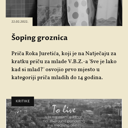
22.02.2022.
Šoping groznica
Priča Roka Juretića, koji je na Natječaju za
kratku priču za mlade V.B.Z.-a '
Sve je lako
kad si mlad?'
osvojio prvo mjesto u
kategoriji priča mladih do 14 godina.
KRITIKE