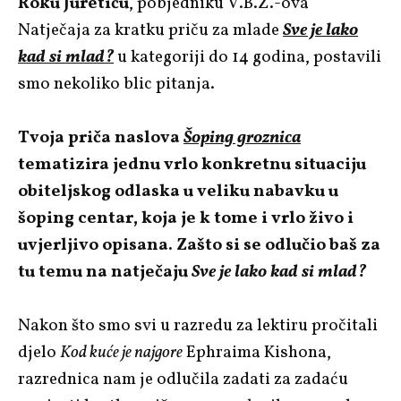
Roku Juretiću
, pobjedniku V.B.Z.-ova
Natječaja za kratku priču za mlade
Sve je lako
kad si mlad?
u kategoriji do 14 godina, postavili
smo nekoliko blic pitanja.
Tvoja priča naslova
Šoping groznica
tematizira jednu vrlo konkretnu situaciju
obiteljskog odlaska u veliku nabavku u
šoping centar, koja je k tome i vrlo živo i
uvjerljivo opisana. Zašto si se odlučio baš za
tu temu na natječaju
Sve je lako kad si mlad?
Nakon što smo svi u razredu za lektiru pročitali
djelo
Kod kuće je najgore
Ephraima Kishona,
razrednica nam je odlučila zadati za zadaću