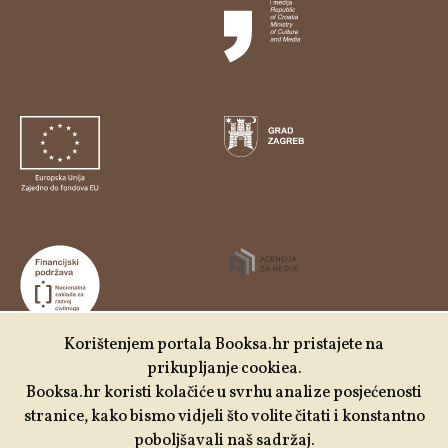
Korištenjem portala Booksa.hr pristajete na
prikupljanje cookiea.
Udruga Kulturtreger je korisnik institucionalne podrške
Booksa.hr koristi kolačiće u svrhu analize posjećenosti
Nacionalne zaklade za razvoj civilnoga društva za
stranice, kako bismo vidjeli što volite čitati i konstantno
stabilizaciju i/ili razvoj udruge u području demokratizacije i
poboljšavali naš sadržaj.