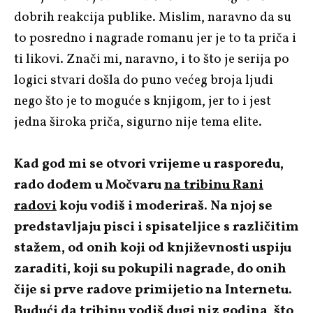
dobrih reakcija publike. Mislim, naravno da su
to posredno i nagrade romanu jer je to ta priča i
ti likovi. Znači mi, naravno, i to što je serija po
logici stvari došla do puno većeg broja ljudi
nego što je to moguće s knjigom, jer to i jest
jedna široka priča, sigurno nije tema elite.
Kad god mi se otvori vrijeme u rasporedu,
rado dođem u Močvaru
na tribinu Rani
radovi
koju vodiš i moderiraš. Na njoj se
predstavljaju pisci i spisateljice s različitim
stažem, od onih koji od književnosti uspiju
zaraditi, koji su pokupili nagrade, do onih
čije si prve radove primijetio na Internetu.
Budući da tribinu vodiš dugi niz godina, što