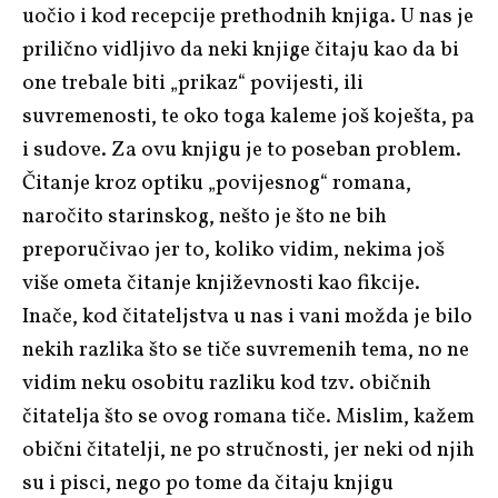
uočio i kod recepcije prethodnih knjiga. U nas je
prilično vidljivo da neki knjige čitaju kao da bi
one trebale biti „prikaz“ povijesti, ili
suvremenosti, te oko toga kaleme još koješta, pa
i sudove. Za ovu knjigu je to poseban problem.
Čitanje kroz optiku „povijesnog“ romana,
naročito starinskog, nešto je što ne bih
preporučivao jer to, koliko vidim, nekima još
više ometa čitanje književnosti kao fikcije.
Inače, kod čitateljstva u nas i vani možda je bilo
nekih razlika što se tiče suvremenih tema, no ne
vidim neku osobitu razliku kod tzv. običnih
čitatelja što se ovog romana tiče. Mislim, kažem
obični čitatelji, ne po stručnosti, jer neki od njih
su i pisci, nego po tome da čitaju knjigu