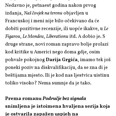
Nedavno je, petnaest godina nakon prvog
izdanja,
Naš čovjek na terenu
objavljen u
Francuskoj i meni nije bilo očekivano da će
dobiti pozitivne recenzije, ili uopće ikakve, u
Le
Figarou
,
Le Mondeu
,
Liberationu
itd. A dobio je. S
druge strane, novi roman zapravo bolje prolazi
kod kritike u Americi nego doma gdje, osim
pohvale pokojnog
Darija Grgića
, imamo tek još
poneki poziv na diskvalifikaciju, da se zna di je
beštijama mjesto. Ili je kod nas ljestvica uistinu
toliko visoko? Nema sumnje da je tako.
Prema romanu
Područje bez signala
snimljena je istoimena hvaljena serija koja
je ostvarila zapažen uspjeh na