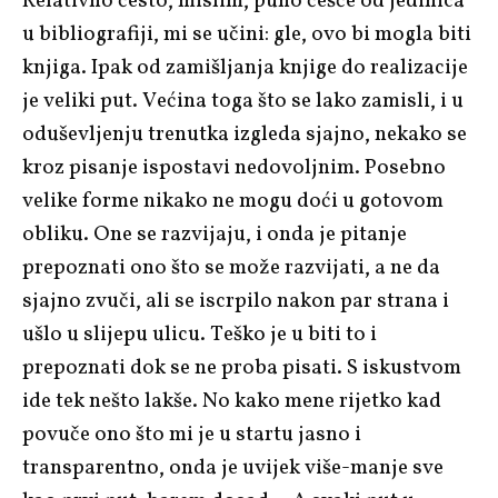
Relativno često, mislim, puno češće od jedinica
u bibliografiji, mi se učini: gle, ovo bi mogla biti
knjiga. Ipak od zamišljanja knjige do realizacije
je veliki put. Većina toga što se lako zamisli, i u
oduševljenju trenutka izgleda sjajno, nekako se
kroz pisanje ispostavi nedovoljnim. Posebno
velike forme nikako ne mogu doći u gotovom
obliku. One se razvijaju, i onda je pitanje
prepoznati ono što se može razvijati, a ne da
sjajno zvuči, ali se iscrpilo nakon par strana i
ušlo u slijepu ulicu. Teško je u biti to i
prepoznati dok se ne proba pisati. S iskustvom
ide tek nešto lakše. No kako mene rijetko kad
povuče ono što mi je u startu jasno i
transparentno, onda je uvijek više-manje sve