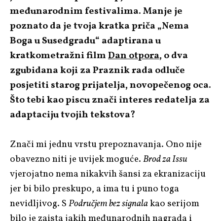
međunarodnim festivalima. Manje je
poznato da je tvoja kratka priča „Nema
Boga u Susedgradu“ adaptirana u
kratkometražni film
Dan otpora
, o dva
zgubidana koji za Praznik rada odluče
posjetiti starog prijatelja, novopečenog oca.
Što tebi kao piscu znači interes redatelja za
adaptaciju tvojih tekstova?
Znači mi jednu vrstu prepoznavanja. Ono nije
obavezno niti je uvijek moguće.
Brod za Issu
vjerojatno nema nikakvih šansi za ekranizaciju
jer bi bilo preskupo, a ima tu i puno toga
nevidljivog. S
Područjem bez signala
kao serijom
bilo je zaista jakih međunarodnih nagrada i