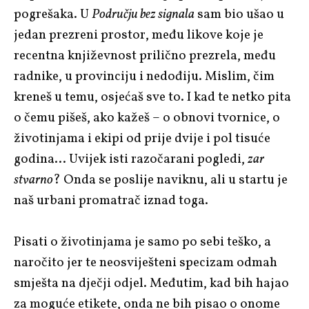
pogrešaka. U
Području bez signala
sam bio ušao u
jedan prezreni prostor, među likove koje je
recentna književnost prilično prezrela, među
radnike, u provinciju i nedođiju. Mislim, čim
kreneš u temu, osjećaš sve to. I kad te netko pita
o čemu pišeš, ako kažeš – o obnovi tvornice, o
životinjama i ekipi od prije dvije i pol tisuće
godina… Uvijek isti razočarani pogledi,
zar
stvarno
? Onda se poslije naviknu, ali u startu je
naš urbani promatrač iznad toga.
Pisati o životinjama je samo po sebi teško, a
naročito jer te neosviješteni specizam odmah
smješta na dječji odjel. Međutim, kad bih hajao
za moguće etikete, onda ne bih pisao o onome