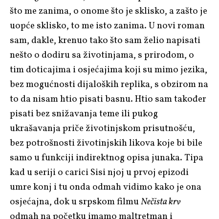
što me zanima, o onome što je sklisko, a zašto je
uopće sklisko, to me isto zanima. U novi roman
sam, dakle, krenuo tako što sam želio napisati
nešto o dodiru sa životinjama, s prirodom, o
tim doticajima i osjećajima koji su mimo jezika,
bez mogućnosti dijaloških replika, s obzirom na
to da nisam htio pisati basnu. Htio sam također
pisati bez snižavanja teme ili pukog
ukrašavanja priče životinjskom prisutnošću,
bez potrošnosti životinjskih likova koje bi bile
samo u funkciji indirektnog opisa junaka. Tipa
kad u seriji o carici Sisi njoj u prvoj epizodi
umre konj i tu onda odmah vidimo kako je ona
osjećajna, dok u srpskom filmu
Nečista krv
odmah na početku imamo maltretman i