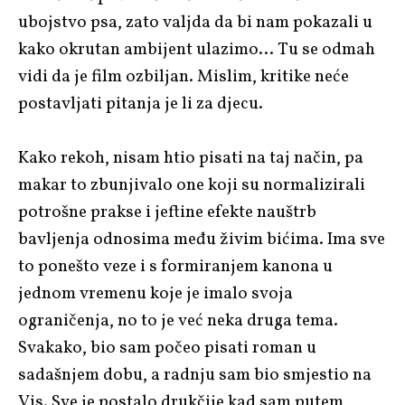
ubojstvo psa, zato valjda da bi nam pokazali u
kako okrutan ambijent ulazimo… Tu se odmah
vidi da je film ozbiljan. Mislim, kritike neće
postavljati pitanja je li za djecu.
Kako rekoh, nisam htio pisati na taj način, pa
makar to zbunjivalo one koji su normalizirali
potrošne prakse i jeftine efekte nauštrb
bavljenja odnosima među živim bićima. Ima sve
to ponešto veze i s formiranjem kanona u
jednom vremenu koje je imalo svoja
ograničenja, no to je već neka druga tema.
Svakako, bio sam počeo pisati roman u
sadašnjem dobu, a radnju sam bio smjestio na
Vis. Sve je postalo drukčije kad sam putem,