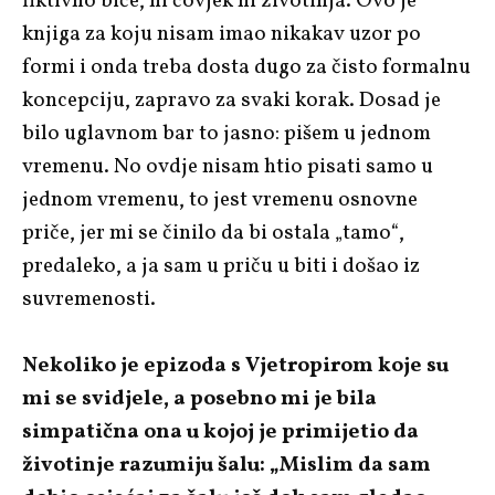
fiktivno biće, ni čovjek ni životinja. Ovo je
knjiga za koju nisam imao nikakav uzor po
formi i onda treba dosta dugo za čisto formalnu
koncepciju, zapravo za svaki korak. Dosad je
bilo uglavnom bar to jasno: pišem u jednom
vremenu. No ovdje nisam htio pisati samo u
jednom vremenu, to jest vremenu osnovne
priče, jer mi se činilo da bi ostala „tamo“,
predaleko, a ja sam u priču u biti i došao iz
suvremenosti.
Nekoliko je epizoda s Vjetropirom koje su
mi se svidjele, a posebno mi je bila
simpatična ona u kojoj je primijetio da
životinje razumiju šalu: „Mislim da sam