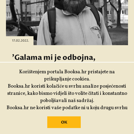
17.02.2022.
'Galama mi je odbojna,
pogotovo ako obuhvaća ono
Korištenjem portala Booksa.hr pristajete na
što svi znamo.'
prikupljanje cookiea.
Booksa.hr koristi kolačiće u svrhu analize posjećenosti
S Ivanom Zrinušićem o romanu 'Ljepše
stranice, kako bismo vidjeli što volite čitati i konstantno
poboljšavali naš sadržaj.
izdaleka', Osijeku, časopisu 'Nemo' i
Booksa.hr ne koristi vaše podatke ni u koju drugu svrhu
'književnoj sceni' razgovarao je Vuk
Tešija.
OK