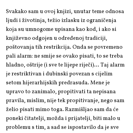
Svakako sam u ovoj knjizi, unutar teme odnosa
ljudi i životinja, težio izlasku iz ograničenja
koja su umnogome upisana kao kod, i ako si
književno odgojen u određenoj tradiciji,
poštovanja tih restrikcija. Onda se povremeno
pali alarm: ne smije se ovako pisati, to se treba
hladno, oštrije (i sve te lijepe riječi)… Taj alarm
je restriktivan i dubinski povezan s cijelim
setom hijerarhijskih predrasuda. Mene je
upravo to zanimalo, propitivati ta nepisana
pravila, mislim, nije tek propitivanje, nego sam
želio pisati mimo toga. Razmišljao sam da će
poneki čitatelji, možda i prijatelji, biti malo u
problemu s tim, a sad se ispostavilo da je sve