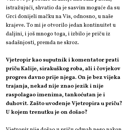
istražujući, shvatio da je sasvim moguće da su
Grci donijeli mačku na Vis, odnosno, u naše
krajeve. To mi je otvorilo jedan kontinuitet u
daljini, i još mnogo toga, i izbilo je priču iz
sadašnjosti, premda ne skroz.
Vjetropir kao suputnik i komentator prati
priču Kalije, sirakuškog roba, ali i čovjekov
progres davno prije njega. On je bez vijeka
trajanja, nekad nije znao jezik i nije
raspolagao imenima, tankoćutan je i
duhovit. Zašto uvođenje Vjetropira u priču?
U kojem trenutku je on došao?
Vjetropir nije došao u priču odmah nego nakon