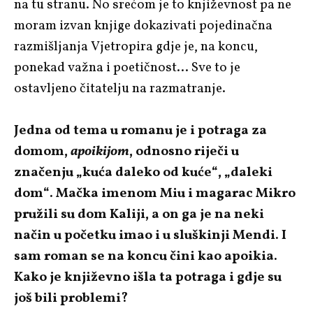
na tu stranu. No srećom je to književnost pa ne
moram izvan knjige dokazivati pojedinačna
razmišljanja Vjetropira gdje je, na koncu,
ponekad važna i poetičnost… Sve to je
ostavljeno čitatelju na razmatranje.
Jedna od tema u romanu je i potraga za
domom,
apoikijom
, odnosno riječi u
značenju „kuća daleko od kuće“, „daleki
dom“. Mačka imenom Miu i magarac Mikro
pružili su dom Kaliji, a on ga je na neki
način u početku imao i u sluškinji Mendi. I
sam roman se na koncu čini kao apoikia.
Kako je književno išla ta potraga i gdje su
još bili problemi?