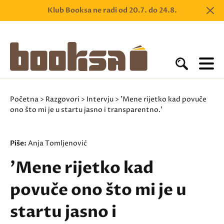
Klub Booksa ne radi od 20.7. do 24.8.
Početna
>
Razgovori
>
Intervju
> 'Mene rijetko kad povuče
ono što mi je u startu jasno i transparentno.'
Piše:
Anja Tomljenović
'Mene rijetko kad
povuče ono što mi je u
startu jasno i