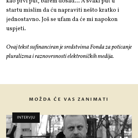
kao prvi put, barem dosad… A svaki put u
startu mislim da ću napraviti nešto kratko i
jednostavno. Još se ufam da će mi napokon
uspjeti.
Ovaj tekst sufinanciran je sredstvima Fonda za poticanje
pluralizma i raznovrsnosti elektroničkih medija.
MOŽDA ĆE VAS ZANIMATI
INTERVJU