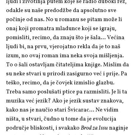
ljudi i životinja putem koje se radio duboki rez,
odakle su naše predodžbe da apsolutno sve
počinje od nas. No u romanu se pitam može li
onaj koji promatra mladunce koji se igraju,
pomisliti, recimo, da znaju što je šala… Većina
ljudi bi, na prvu, vjerojatno rekla da je to naš
izum, no ovaj roman ima neka svoja mišljenja.
To o šali ostavljam čitateljima knjige. Mislim da
su neke stvari u prirodi zasigurno već i prije. Pa
teško, recimo, da je čovjek izmislio glazbu.
Treba samo poslušati ptice pa razmisliti. Je li ta
muzika već jezik? Ako je jezik sustav znakova,
kako nas je naučio stari Švicarac… Ne vidim
ništa, u stvari, čudno u tome da je evolucija
područje bliskosti, i svakako
Brod za Issu
naginje