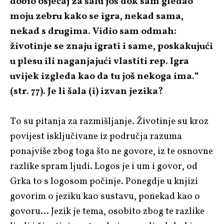
dobio osjećaj za šalu još dok sam gledao
moju zebru kako se igra, nekad sama,
nekad s drugima. Vidio sam odmah:
životinje se znaju igrati i same, poskakujući
u plesu ili naganjajući vlastiti rep. Igra
uvijek izgleda kao da tu još nekoga ima.“
(str. 77). Je li šala (i) izvan jezika?
To su pitanja za razmišljanje. Životinje su kroz
povijest isključivane iz područja razuma
ponajviše zbog toga što ne govore, iz te osnovne
razlike spram ljudi. Logos je i um i govor, od
Grka to s logosom počinje. Ponegdje u knjizi
govorim o jeziku kao sustavu, ponekad kao o
govoru… Jezik je tema, osobito zbog te razlike