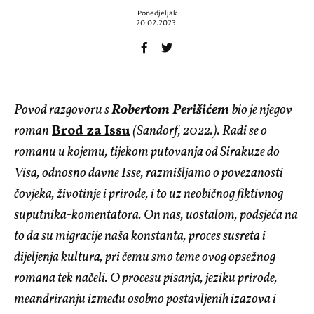
Ponedjeljak
20.02.2023.
Povod razgovoru s
Robertom Perišićem
bio je njegov
roman
Brod za Issu
(Sandorf, 2022.). Radi se o
romanu u kojemu, tijekom putovanja od Sirakuze do
Visa, odnosno davne Isse, razmišljamo o povezanosti
čovjeka, životinje i prirode, i to uz neobičnog fiktivnog
suputnika-komentatora. On nas, uostalom, podsjeća na
to da su migracije naša konstanta, proces susreta i
dijeljenja kultura, pri čemu smo teme ovog opsežnog
romana tek načeli.
O procesu pisanja, jeziku prirode,
meandriranju između osobno postavljenih izazova i