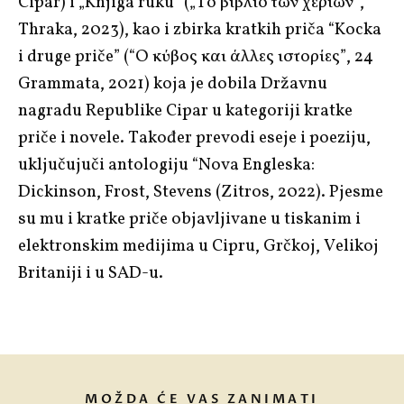
Cipar) i „Knjiga ruku“ („Το βιβλίο των χεριών“,
Thraka, 2023), kao i zbirka kratkih priča “Kocka
i druge priče” (“Ο κύβος και άλλες ιστορίες”, 24
Grammata, 2021) koja je dobila Državnu
nagradu Republike Cipar u kategoriji kratke
priče i novele. Također prevodi eseje i poeziju,
uključujuči antologiju “Nova Engleska:
Dickinson, Frost, Stevens (Zitros, 2022). Pjesme
su mu i kratke priče objavljivane u tiskanim i
elektronskim medijima u Cipru, Grčkoj, Velikoj
Britaniji i u SAD-u.
MOŽDA ĆE VAS ZANIMATI