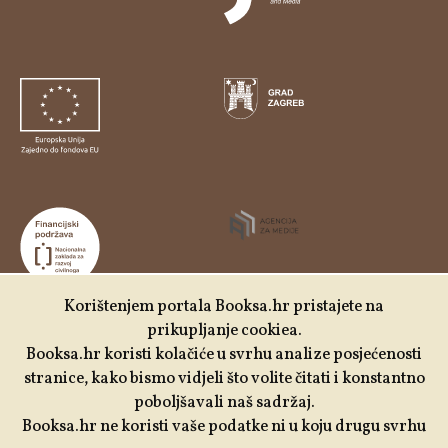
Korištenjem portala Booksa.hr pristajete na
prikupljanje cookiea.
Udruga Kulturtreger je korisnik institucionalne podrške
Booksa.hr koristi kolačiće u svrhu analize posjećenosti
Nacionalne zaklade za razvoj civilnoga društva za
stranice, kako bismo vidjeli što volite čitati i konstantno
stabilizaciju i/ili razvoj udruge u području demokratizacije i
poboljšavali naš sadržaj.
društvenog razvoja.
Booksa.hr ne koristi vaše podatke ni u koju drugu svrhu