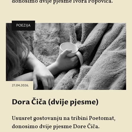
donosimo dvije pjesme
Ivora Popovića
.
POEZIJA
27.04.2026.
Dora Čiča (dvije pjesme)
Ususret gostovanju na tribini Poetomat,
donosimo dvije pjesme Dore Čiča.