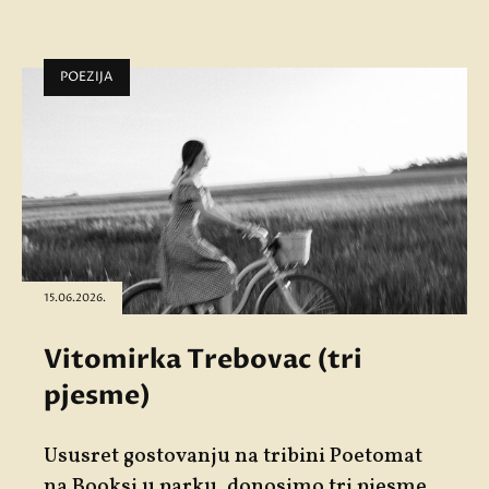
POEZIJA
15.06.2026.
Vitomirka Trebovac (tri
pjesme)
Ususret gostovanju na tribini
Poetomat
na Booksi u parku, donosimo tri pjesme