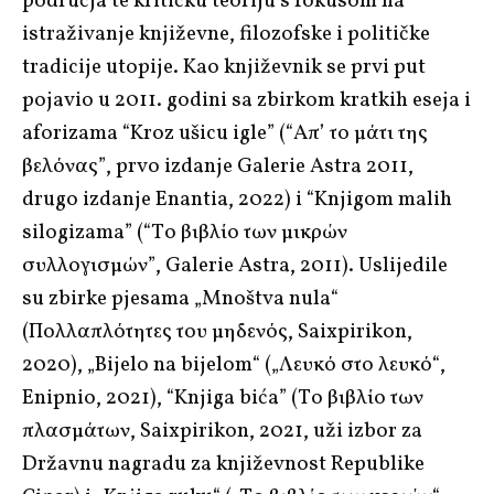
područja te kritičku teoriju s fokusom na
istraživanje književne, filozofske i političke
tradicije utopije. Kao književnik se prvi put
pojavio u 2011. godini sa zbirkom kratkih eseja i
aforizama “Kroz ušicu igle” (“Απ’ το μάτι της
βελόνας”, prvo izdanje Galerie Astra 2011,
drugo izdanje Enantia, 2022) i “Knjigom malih
silogizama” (“Το βιβλίο των μικρών
συλλογισμών”, Galerie Astra, 2011). Uslijedile
su zbirke pjesama „Mnoštva nula“
(Πολλαπλότητες του μηδενός, Saixpirikon,
2020), „Bijelo na bijelom“ („Λευκό στο λευκό“,
Enipnio, 2021), “Knjiga bića” (Το βιβλίο των
πλασμάτων, Saixpirikon, 2021, uži izbor za
Državnu nagradu za književnost Republike