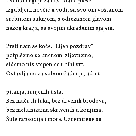
Uzalud negdje za nas i dalje pleše
izgubljeni novčić u vodi, sa svojom voštanom
srebrnom suknjom, s odrezanom glavom
nekog kralja, sa svojim ukradenim sjajem.
Prsti nam se koče. “Lijep pozdrav”
potpišemo se imenom, zijevnemo,
siđemo niz stepenice u tihi vrt.
Ostavljamo za sobom čuđenje, udicu
pitanja, ranjenih usta.
Bez mača ili luka, bez drvenih brodova,
bez mehanizama skrivenih u konjima.
Šute rapsodija i more. Uznemirene su