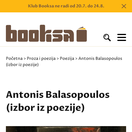
Klub Booksa ne radi od 20.7. do 24.8.
Početna
>
Proza i poezija
>
Poezija
> Antonis Balasopoulos
(izbor iz poezije)
Antonis Balasopoulos
(izbor iz poezije)