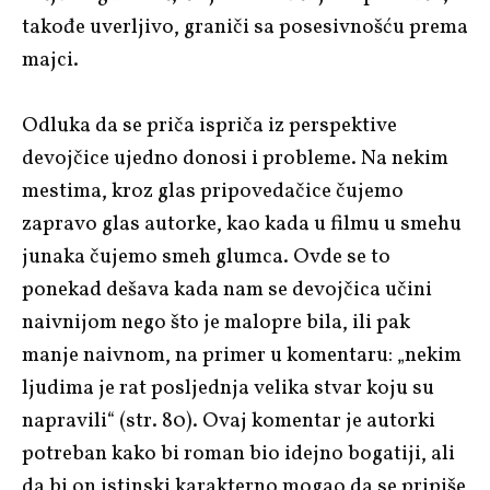
takođe uverljivo, graniči sa posesivnošću prema
majci.
Odluka da se priča ispriča iz perspektive
devojčice ujedno donosi i probleme. Na nekim
mestima, kroz glas pripovedačice čujemo
zapravo glas autorke, kao kada u filmu u smehu
junaka čujemo smeh glumca. Ovde se to
ponekad dešava kada nam se devojčica učini
naivnijom nego što je malopre bila, ili pak
manje naivnom, na primer u komentaru: „nekim
ljudima je rat posljednja velika stvar koju su
napravili“ (str. 80). Ovaj komentar je autorki
potreban kako bi roman bio idejno bogatiji, ali
da bi on istinski karakterno mogao da se pripiše