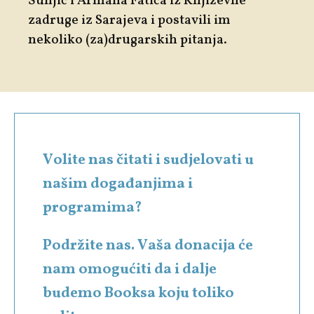
Šunjić i Armana Fatića iz Književne
zadruge iz Sarajeva i postavili im
nekoliko (za)drugarskih pitanja.
Volite nas čitati i sudjelovati u
našim događanjima i
programima?
Podržite nas. Vaša donacija će
nam omogućiti da i dalje
budemo Booksa koju toliko