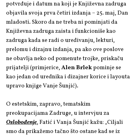
potvrđuje i datum na koji je Književna zadruga
objavila svoja prva četiri izdanja – 25. maj, Dan
mladosti. Skoro da ne treba ni pominjati da
Književna zadruga zaista i funkcioniše kao
zadruga kada se radi o uređivanju, lekturi,
prelomu i dizajnu izdanja, pa ako ove poslove
ne obavlja neko od pomenute trojke, priskaču
prijatelji (primjerice,
Alen Brlek
pominje se
kao jedan od urednika i dizajner korice i layouta
upravo knjige Vanje Šunjić).
O estetskim, zapravo, tematskim
preokupacijama Zadruge, u intervjuu za
Oslobođenje
, Fatić i Vanja Šunjić kažu: „Ciljali
smo da prikažemo tačno što ostane kad se iz