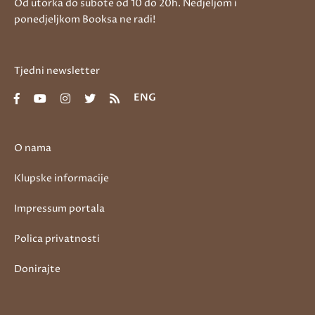
Od utorka do subote od 10 do 20h. Nedjeljom i
ponedjeljkom Booksa ne radi!
Tjedni newsletter
ENG
O nama
Klupske informacije
Impressum portala
Polica privatnosti
Donirajte