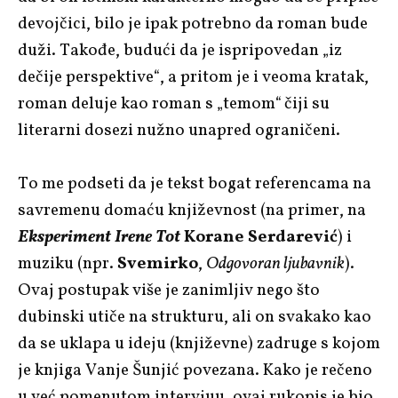
devojčici, bilo je ipak potrebno da roman bude
duži. Takođe, budući da je ispripovedan „iz
dečije perspektive“, a pritom je i veoma kratak,
roman deluje kao roman s „temom“
čiji su
literarni dosezi nužno unapred ograničeni.
To me podseti da je tekst bogat referencama na
savremenu domaću književnost (na primer, na
Eksperiment Irene Tot
Korane Serdarević
) i
muziku (npr.
Svemirko
,
Odgovoran ljubavnik
).
Ovaj postupak više je zanimljiv nego što
dubinski utiče na strukturu, ali on svakako kao
da se uklapa u ideju (književne) zadruge s kojom
je knjiga Vanje Šunjić povezana. Kako je rečeno
u već pomenutom intervjuu, ovaj rukopis je bio