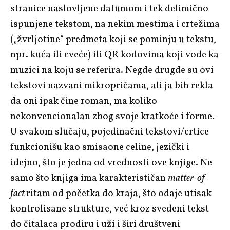
stranice naslovljene datumom i tek delimično
ispunjene tekstom, na nekim mestima i crtežima
(„žvrljotine“ predmeta koji se pominju u tekstu,
npr. kuća ili cveće) ili QR kodovima koji vode ka
muzici na koju se referira. Negde drugde su ovi
tekstovi nazvani mikropričama, ali ja bih rekla
da oni ipak čine roman, ma koliko
nekonvencionalan zbog svoje kratkoće i forme.
U svakom slučaju, pojedinačni tekstovi/crtice
funkcionišu kao smisaone celine, jezički i
idejno, što je jedna od vrednosti ove knjige. Ne
samo što knjiga ima karakterističan
matter-of-
fact
ritam od početka do kraja, što odaje utisak
kontrolisane strukture, već kroz svedeni tekst
do čitalaca prodiru i uži i širi društveni