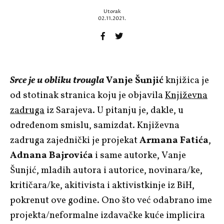
Utorak
02.11.2021.
Srce je u obliku trougla
Vanje Šunjić
knjižica je
od stotinak stranica koju je objavila
Književna
zadruga
iz Sarajeva. U pitanju je, dakle, u
određenom smislu, samizdat. Književna
zadruga zajednički je projekat
Armana Fatića
,
Adnana Bajrovića
i same autorke, Vanje
Šunjić, mladih autora i autorice, novinara/ke,
kritičara/ke, akitivista i aktivistkinje iz BiH,
pokrenut ove godine. Ono što već odabrano ime
projekta/neformalne izdavačke kuće implicira