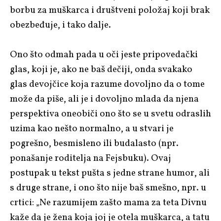
borbu za muškarca i društveni položaj koji brak
obezbeđuje, i tako dalje.
Ono što odmah pada u oči jeste pripovedački
glas, koji je, ako ne baš dečiji, onda svakako
glas devojčice koja razume dovoljno da o tome
može da piše, ali je i dovoljno mlada da njena
perspektiva oneobiči ono što se u svetu odraslih
uzima kao nešto normalno, a u stvari je
pogrešno, besmisleno ili budalasto (npr.
ponašanje roditelja na Fejsbuku). Ovaj
postupak u tekst pušta s jedne strane humor, ali
s druge strane, i ono što nije baš smešno, npr. u
crtici: „Ne razumijem zašto mama za teta Divnu
kaže da je žena koja joj je otela muškarca, a tatu