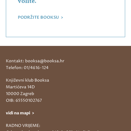
volite.
PODRŽITE BOOKSU >
Kontakt: booksa@booksa.hr
Telefon: 01/4616-124
Književni klub Booksa
Martićeva 14D
10000 Zagreb
OIB: 65550102767
vidi na mapi >
RADNO VRIJEME: