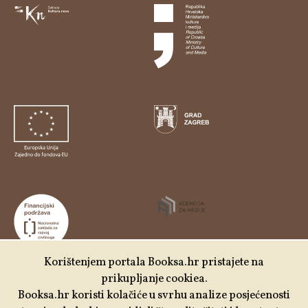
Korištenjem portala Booksa.hr pristajete na
prikupljanje cookiea.
Udruga Kulturtreger je korisnik institucionalne podrške
Booksa.hr koristi kolačiće u svrhu analize posjećenosti