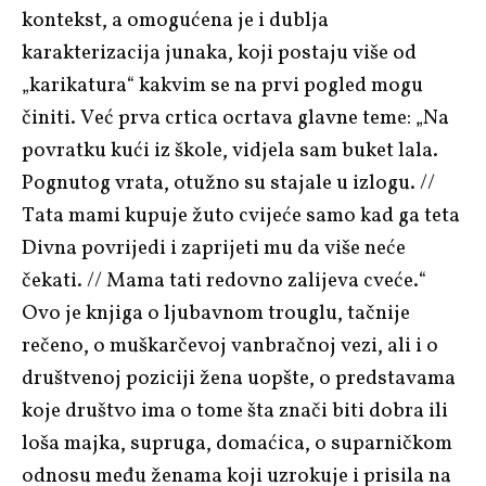
kontekst, a omogućena je i dublja
karakterizacija junaka, koji postaju više od
„karikatura“ kakvim se na prvi pogled mogu
činiti. Već prva crtica ocrtava glavne teme: „Na
povratku kući iz škole, vidjela sam buket lala.
Pognutog vrata, otužno su stajale u izlogu. //
Tata mami kupuje žuto cvijeće samo kad ga teta
Divna povrijedi i zaprijeti mu da više neće
čekati. // Mama tati redovno zalijeva cveće.“
Ovo je knjiga o ljubavnom trouglu, tačnije
rečeno, o muškarčevoj vanbračnoj vezi, ali i o
društvenoj poziciji žena uopšte, o predstavama
koje društvo ima o tome šta znači biti dobra ili
loša majka, supruga, domaćica, o suparničkom
odnosu među ženama koji uzrokuje i prisila na