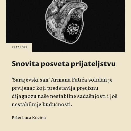
21.12.2021.
Snovita posveta prijateljstvu
'Sarajevski san'
Armana Fatića solidan je
prvijenac koji predstavlja preciznu
dijagnozu naše nestabilne sadašnjosti i još
nestabilnije budućnosti.
Piše:
Luca Kozina