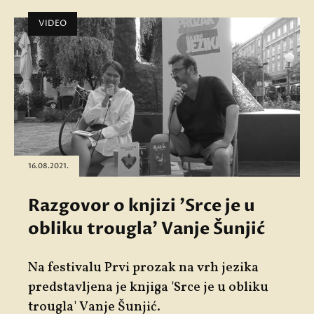
VIDEO
16.08.2021.
Razgovor o knjizi 'Srce je u
obliku trougla' Vanje Šunjić
Na festivalu Prvi prozak na vrh jezika
predstavljena je knjiga 'Srce je u obliku
trougla' Vanje Šunjić.