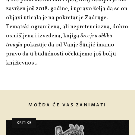
završen još 2018. godine, i upravo želja da se on
objavi uticala je na pokretanje Zadruge.
Tematski ograničena, ali nepretenciozna, dobro
osmišljena i izvedena, knjiga
Srce je u obliku
trougla
pokazuje da od Vanje Šunjić imamo
pravo da u budućnosti očekujemo još bolju
književnost.
MOŽDA ĆE VAS ZANIMATI
KRITIKE