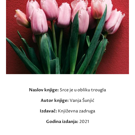
Naslov knjige:
Srce je u obliku trougla
Autor knjige:
Vanja Šunjić
Izdavač:
Književna zadruga
Godina izdanja:
2021