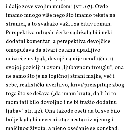
i dalje zove svojim mužem“ (str. 67). Ovde
imamo mnogo više nego što imamo teksta na
stranici, a to svakako važi i za čitav roman.
Perspektiva odrasle ćerke sadržala bi i neki
dodatni komentar, a perspektiva devojčice
omogućava da stvari ostanu upadljivo
neizrečene. Ipak, devojčica nije neodlučna u
svojoj poziciji u ovom „ljubavnom trouglu“; ona
ne samo što je na logičnoj strani majke, već i
sebe, realistički uverljivo, krivi/preispituje zbog
toga što se dešava („da imam brata, da li bi to
mom tati bilo dovoljno i ne bi tražio dodatnu
ljubav“ str. 42). Ona takođe oseti da bi sve bilo
bolje kada bi neverni otac nestao iz njenog i
majčinog života, a njeno osećanje se ponekad,