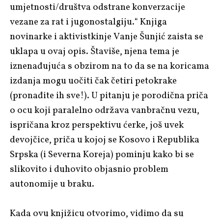
umjetnosti/društva odstrane konverzacije
vezane za rat i jugonostalgiju.“ Knjiga
novinarke i aktivistkinje Vanje Šunjić zaista se
uklapa u ovaj opis. Štaviše, njena tema je
iznenađujuća s obzirom na to da se na koricama
izdanja mogu uočiti čak četiri petokrake
(pronađite ih sve!). U pitanju je porodična priča
o ocu koji paralelno održava vanbračnu vezu,
ispričana kroz perspektivu ćerke, još uvek
devojčice, priča u kojoj se Kosovo i Republika
Srpska (i Severna Koreja) pominju kako bi se
slikovito i duhovito objasnio problem
autonomije u braku.
Kada ovu knjižicu otvorimo, vidimo da su