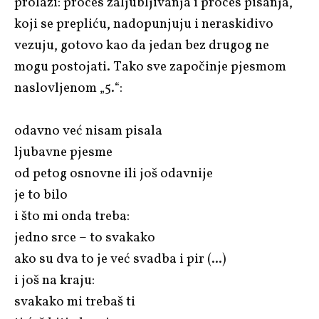
prolazi: proces zaljubljivanja i proces pisanja,
koji se prepliću, nadopunjuju i neraskidivo
vezuju, gotovo kao da jedan bez drugog ne
mogu postojati. Tako sve započinje pjesmom
naslovljenom „5.“:
odavno već nisam pisala
ljubavne pjesme
od petog osnovne ili još odavnije
je to bilo
i što mi onda treba:
jedno srce – to svakako
ako su dva to je već svadba i pir (...)
i još na kraju:
svakako mi trebaš ti