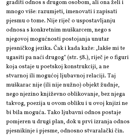
graditi odnos s drugom osobom, ali ona želi i
mnogo više: razumjeti, imenovati i zapisati
pjesmu o tome. Nije riječ o uspostavljanju
odnosa s konkretnim muškarcem, nego s
njegovoj mogućnosti postojanja unutar
pjesničkog jezika. Čak i kada kaže: „lakše mi te
ugasiti pa naći drugog“ (str. 58.), riječ je o figuri
koja ostaje u poetskoj konstrukciji, a ne
stvarnoj ili mogućoj ljubavnoj relaciji. Taj
muškarac nije (ili nije nužno) objekt žudnje,
nego njezino književno oblikovanje, bez njega
takvog, poezija u ovom obliku i u ovoj knjizi ne
bi bila moguća. Tako ljubavni odnos postaje
pomjeren u drugi plan, dok u prvi izranja odnos
pjesnikinje i pjesme, odnosno stvaralački čin.