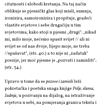
citatnosti i slobodi kretanja. Na taj način
oblikuje se pjesnički glas koji misli, sumnja,
ironizira, samoironizira i propituje, gradeći
vlastite svjetove i sebe drugačiju u tim
svjetovima, kako stoji u pjesmi „drugi“: „nikad
mi, milo moje, nećemo spasit svijet // ali ni
svijet se od nas dvoje, lijepo moje, ne treba
//spašavat“, (str. 40.) a to nije ni „zadatak“
poezije, jer moć pjesme je „pozvati i zamisliti“.
(str. 34.)
Upravo u tome da se
pozove i zamisli
leži
pokretačka i poetska snaga knjige
Polje, slama,
žudnja
, u pozivanju na dijalog, na istraživanje
svjetova u sebi, na pomjeranja granica teksta i