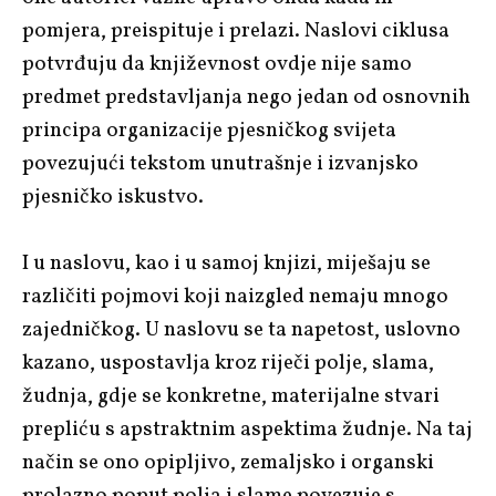
pomjera, preispituje i prelazi. Naslovi ciklusa
potvrđuju da književnost ovdje nije samo
predmet predstavljanja nego jedan od osnovnih
principa organizacije pjesničkog svijeta
povezujući tekstom unutrašnje i izvanjsko
pjesničko iskustvo.
I u naslovu, kao i u samoj knjizi, miješaju se
različiti pojmovi koji naizgled nemaju mnogo
zajedničkog. U naslovu se ta napetost, uslovno
kazano, uspostavlja kroz riječi polje, slama,
žudnja, gdje se konkretne, materijalne stvari
prepliću s apstraktnim aspektima žudnje. Na taj
način se ono opipljivo, zemaljsko i organski
prolazno poput polja i slame povezuje s