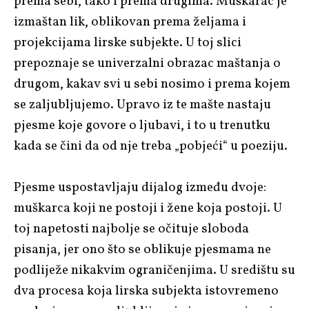
prema sebi, tako i prema drugima. Muškarac je
izmaštan lik, oblikovan prema željama i
projekcijama lirske subjekte. U toj slici
prepoznaje se univerzalni obrazac maštanja o
drugom, kakav svi u sebi nosimo i prema kojem
se zaljubljujemo. Upravo iz te mašte nastaju
pjesme koje govore o ljubavi, i to u trenutku
kada se čini da od nje treba „pobjeći“ u poeziju.
Pjesme uspostavljaju dijalog između dvoje:
muškarca koji ne postoji i žene koja postoji. U
toj napetosti najbolje se očituje sloboda
pisanja, jer ono što se oblikuje pjesmama ne
podliježe nikakvim ograničenjima. U središtu su
dva procesa koja lirska subjekta istovremeno