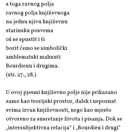
s toga ravnog polja
ravnog polja književnoga
na jednu njivu književnu
starinsku posvema
oš se spustit i ti
borit ćemo se simbolički
amblematski mahnuti
Bourdieuu i drugima.
(str. 27., 28.)
U ovoj pjesmi književno polje nije prikazano
samo kao teorijski prostor, dalek i nepoznat
svima izvan književnosti, nego kao mjesto
otvoreno za susretanje života i pisanja. Dok se
„intersubjektivna relacija“ i „Bourdieu i drugi“