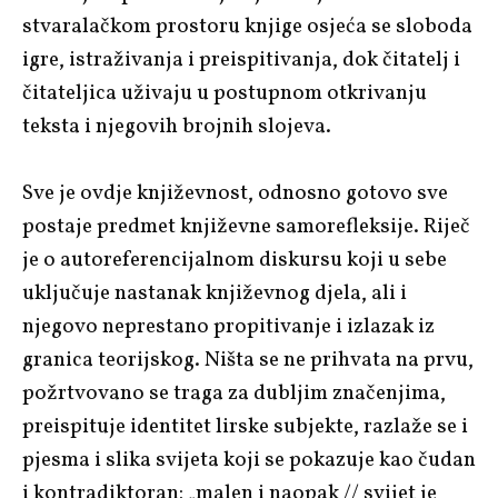
stvaralačkom prostoru knjige osjeća se sloboda
igre, istraživanja i preispitivanja, dok čitatelj i
čitateljica uživaju u postupnom otkrivanju
teksta i njegovih brojnih slojeva.
Sve je ovdje književnost, odnosno gotovo sve
postaje predmet književne samorefleksije. Riječ
je o autoreferencijalnom diskursu koji u sebe
uključuje nastanak književnog djela, ali i
njegovo neprestano propitivanje i izlazak iz
granica teorijskog. Ništa se ne prihvata na prvu,
požrtvovano se traga za dubljim značenjima,
preispituje identitet lirske subjekte, razlaže se i
pjesma i slika svijeta koji se pokazuje kao čudan
i kontradiktoran: „malen i naopak // svijet je