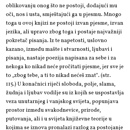
oblikovanju onog što ne postoji, dodajući mu
oči, nos i usta, smještajući ga u pjesmu. Mnogo
toga u ovoj knjizi ne postoji izvan pjesme, izvan
jezika, ali upravo zbog toga i postaje najvažniji
pokretač pisanja. Iz te napetosti, uslovno
kazano, između mašte i stvarnosti, ljubavi i
pisanja, nastaje poezija napisana za sebe i za
nekoga ko nikad neće pročitati pjesme, jer sve je
to „zbog tebe, a ti to nikad nećeš znat“. (str.
115.) U konačnici riječi sloboda, polje, slama,
žudnja i ljubav vodilje su iz kojih se uspostavlja
veza unutarnjeg i vanjskog svijeta, popunjava
prostor između svakodnevice, prirode,
putovanja, ali i u svijeta književne teorije u
kojima se iznova pronalazi razlog za postojanje