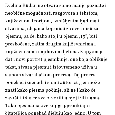
Evelina Rudan ne otvara samo manje poznate i
neobične mogućnosti razgovora s tekstom,
književnom teorijom, izmišljenim ljudima i
stvarima, idejama koje nisu za sve i nisu za
pjesmu, pa će, kako stoji u pjesmi „13“, biti
preskočene, zatim drugim književnicima i
književnicama i njihovim djelima. Knjigom je
dat i novi portret pjesnikinje, one koja oblikuje
tekst, stvara pjesmu i istovremeno uživa u
samom stvaralačkom procesu. Taj proces
ponekad iznenadi i samu autoricu, jer može
znati kako pjesma počinje, ali ne i kako će
završiti i šta će sve otvoriti u njoj i/ili nama.
Tako pjesmama ove knjige pjesnikinja i
čitateljica ponekad djeluju kao jedno. U tom