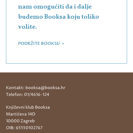
nam omogućiti da i dalje
budemo Booksa koju toliko
volite.
PODRŽITE BOOKSU >
Kontakt: booksa@booksa.hr
Telefon: 01/4616-124
Književni klub Booksa
Martićeva 14D
10000 Zagreb
OIB: 65550102767