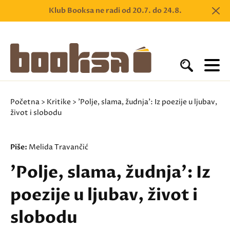
Klub Booksa ne radi od 20.7. do 24.8.
Početna
>
Kritike
> 'Polje, slama, žudnja': Iz poezije u ljubav,
život i slobodu
Piše:
Melida Travančić
'Polje, slama, žudnja': Iz
poezije u ljubav, život i
slobodu