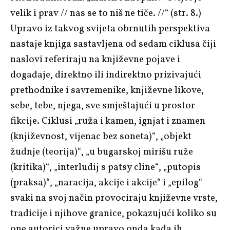
velik i prav // nas se to niš ne tiče. //“ (str. 8.)
Upravo iz takvog svijeta obrnutih perspektiva
nastaje knjiga sastavljena od sedam ciklusa čiji
naslovi referiraju na književne pojave i
događaje, direktno ili indirektno prizivajući
prethodnike i savremenike, književne likove,
sebe, tebe, njega, sve smještajući u prostor
fikcije. Ciklusi „ruža i kamen, ignjat i znamen
(književnost, vijenac bez soneta)“, „objekt
žudnje (teorija)“, „u bugarskoj mirišu ruže
(kritika)“, „interludij s patsy cline“, „putopis
(praksa)“, „naracija, akcije i akcije“ i „epilog“
svaki na svoj način provociraju književne vrste,
tradicije i njihove granice, pokazujući koliko su
one autorici važne upravo onda kada ih