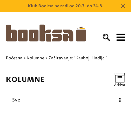
Klub Booksa ne radi od 20.7. do 24.8.
Početna
>
Kolumne
> Začitavanje: 'Kauboji i Indijci'
KOLUMNE
Arhiva
Sve