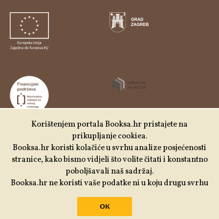
Korištenjem portala Booksa.hr pristajete na
prikupljanje cookiea.
Udruga Kulturtreger je korisnik institucionalne podrške
Booksa.hr koristi kolačiće u svrhu analize posjećenosti
Nacionalne zaklade za razvoj civilnoga društva za
stranice, kako bismo vidjeli što volite čitati i konstantno
stabilizaciju i/ili razvoj udruge u području demokratizacije i
poboljšavali naš sadržaj.
društvenog razvoja.
Booksa.hr ne koristi vaše podatke ni u koju drugu svrhu
OK
Izrada:
Slobodna domena