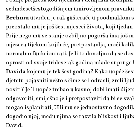
Poslije pregleda kod liječnika i učinjenih detaljnih
sedmdesetšestogodišnjem umirovljenom pravnik
Brehmu
utvrđen je rak gušterače u poodmaklom s
preostalo mu je još šest mjeseci života, koji tjedan 
Prije nego mu se stanje ozbiljno pogorša ima još m
mjeseca tijekom kojih će, pretpostavlja, moći koli
normalno funkcionirati. Je li to dovoljno da se do
oprosti od svoje tridesetak godina mlađe supruge
Davida
kojemu je tek šest godina? Kako uopće še
djetetu pojasniti nešto s čime se i odrasli, zreli lj
nositi? Je li uopće trebao u kasnoj dobi imati dijet
odgovoriti, smiješno je i pretpostaviti da bi se svak
mogao isplanirati, Ulli mu se jednostavno dogodila
dogodio njoj, među njima se razvila bliskost i ljub
David.