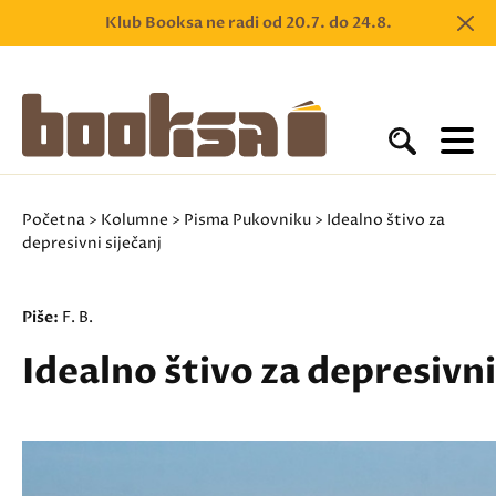
Klub Booksa ne radi od 20.7. do 24.8.
Početna
>
Kolumne
>
Pisma Pukovniku
> Idealno štivo za
depresivni siječanj
Piše:
F. B.
Idealno štivo za depresivni