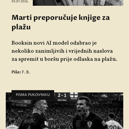
03.07.2026.
Marti preporučuje knjige za
plažu
Booksin novi AI model odabrao je
nekoliko zanimljivih i vrijednih naslova
za spremit u boršu prije odlaska na plažu.
Piše:
F. B.
PISMA PUKOVNIKU