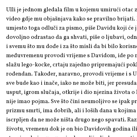
Ulli je jednom gledala film u kojemu umirući otac 
video gdje mu objašnjava kako se pravilno brijati.
umjesto toga odluči za pismo, piše Davidu koji će 
dovoljno odrastao da ga shvati, piše o ljubavi, o
i svemu što mu dođe i za što misli da bi bilo korisn
međuvremenu provodi vrijeme s Davidom, ide po nj
slažu lego-kocke, crtaju zajedno pripremajući pokl
rođendan. Također, naravno, provodi vrijeme i s Ull
sve bude kao i inače, iako ne može biti, jer presuda 
usput, igrom slučaja, otkrije i dio njezina života 
nije imao pojma. Sve što čini neumoljivo se ipak p
prizmu smrti, ima dobrih, ali i loših dana u kojima j
iscrpljen da ne može ništa drugo nego spavati. Raz
životu, vremenu dok je on bio Davidovih godina ili 