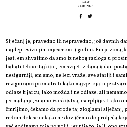
Petak
23.01.2026.
Siječanj je, pravedno ili nepravedno, još davnih d
najdepresivnijim mjesecom u godini. Em je zima, ka
jest, em shvatimo da smo iz nekog razloga u prosin
bahati tehno-tajkuni, em svijet iz dana u dan postaj
nesigurniji, em smo, ne lezi vraže, sve stariji i sam
rezignirano promatrati kako najvjerojatnije stvar
odlaze k jarcu, iako možda i ne odlaze, ali nemamo 
jer nadanje, znamo iz iskustva, iscrpljuje. I tako 
čmrljimo, čekamo da prođe taj zloglasni siječanj, p
redom dok se nekako ne dovučemo do proljeća koj
već godinama nije po volji, jer nije to, je li, ono st