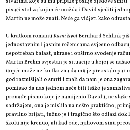
stvarima koje su mu pripale poslije djedove smrti 
pisaći stol za kojim će možda i David sjediti jednog
Martin ne može znati. Neće ga vidjeti kako odrasta
U kratkom romanu
Kasni život
Bernhard Schlink piše
jednostavnim i jasnim rečenicama svjesno odbacu
nepotreban balast, ukrase i opširno svođenje raču
Martin Brehm svjestan je situacije u kojoj se naša
uopće može netko tko zna da mu je preostalo par m
god razmišljali o smrti i znali da nam je ona zagar
pomisao da nas jednom neće biti teško je zamisliva
pronađe pismo koje je namijenio Davidu, ne slaže 
sadržajem, ona je mislila na nešto praktično, primj
pravilno brijati, tužno je i tragično što odlazi dok 
školu nije krenuo, ali kad ode, njihovom sinu preo