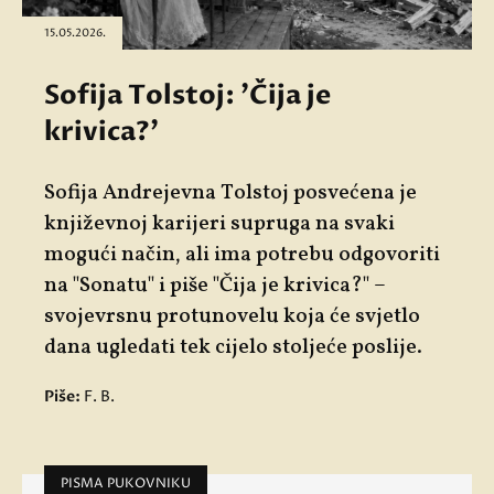
15.05.2026.
Sofija Tolstoj: 'Čija je
krivica?'
Sofija Andrejevna Tolstoj posvećena je
književnoj karijeri supruga na svaki
mogući način, ali ima potrebu odgovoriti
na "
Sonatu"
i piše "
Čija je krivica?"
–
svojevrsnu protunovelu koja će svjetlo
dana ugledati tek cijelo stoljeće poslije.
Piše:
F. B.
PISMA PUKOVNIKU