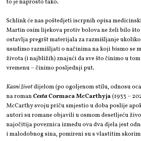
to je naprosto tako.
Schlink će nas poštedjeti iscrpnih opisa medicins
Martin osim lijekova protiv bolova ne želi bilo što
ostavlja pregršt materijala za razmišljanje ukoliko 
usudimo razmišljati o načinima na koji bismo se m
života (i najbližih) znajući da sve što činimo u to
vremenu – činimo posljednji put.
Kasni život
dijelom (po ogoljenom stilu, odnosu oca 
na roman
Cesta
Cormaca McCarthyja
(1933 – 2023
McCarthy svoju priču smjestio u doba poslije apok
autori su romane objavili u osmom desetljeću živ
najočitija poveznica između ova dva djela jest od
i malodobnog sina, pomireni su s vlastitim skori