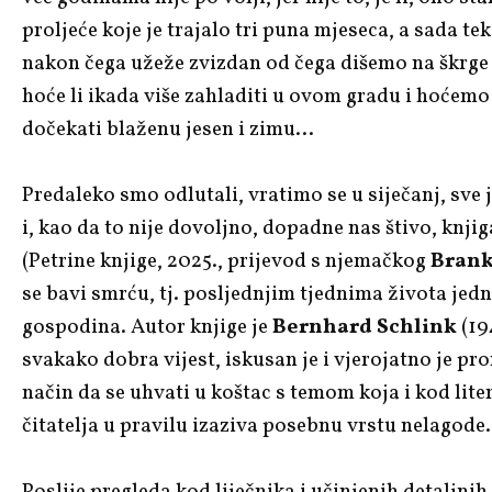
proljeće koje je trajalo tri puna mjeseca, a sada tek
nakon čega užeže zvizdan od čega dišemo na škrge 
hoće li ikada više zahladiti u ovom gradu i hoćemo 
dočekati blaženu jesen i zimu…
Predaleko smo odlutali, vratimo se u siječanj, sve j
i, kao da to nije dovoljno, dopadne nas štivo, knji
(Petrine knjige, 2025., prijevod s njemačkog
Brank
se bavi smrću, tj. posljednjim tjednima života je
gospodina. Autor knjige je
Bernhard Schlink
(194
svakako dobra vijest, iskusan je i vjerojatno je pr
način da se uhvati u koštac s temom koja i kod lite
čitatelja u pravilu izaziva posebnu vrstu nelagod