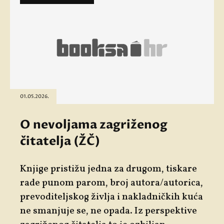
01.05.2026.
O nevoljama zagriženog
čitatelja (ŽČ)
Knjige pristižu jedna za drugom, tiskare
rade punom parom, broj autora/autorica,
prevoditeljskog življa i nakladničkih kuća
ne smanjuje se, ne opada. Iz perspektive