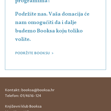
programima?
Podržite nas. Vaša donacija će
nam omogućiti da i dalje
budemo Booksa koju toliko
volite.
PODRŽITE BOOKSU >
Kontakt: booksa@booksa.hr
Telefon: 01/4616-124
Književni klub Booksa