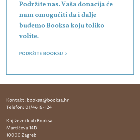
Podržite nas. Vaša donacija će
nam omogućiti da i dalje
budemo Booksa koju toliko
volite.
PODRŽITE BOOKSU >
Kontakt: booksa@booksa.hr
Telefon: 01/4616-124
Književni klub Booksa
Martićeva 14D
10000 Zagreb