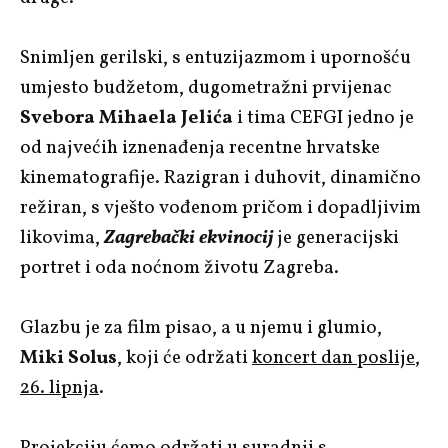
Snimljen gerilski, s entuzijazmom i upornošću
umjesto budžetom, dugometražni prvijenac
Svebora Mihaela Jelića
i tima CEFGI jedno je
od najvećih iznenađenja recentne hrvatske
kinematografije. Razigran i duhovit, dinamično
režiran, s vješto vođenom pričom i dopadljivim
likovima,
Zagrebački ekvinocij
je generacijski
portret i oda noćnom životu Zagreba.
Glazbu je za film pisao, a u njemu i glumio,
Miki Solus
, koji će održati
koncert dan poslije,
26. lipnja
.
Projekciju ćemo održati u suradnji s