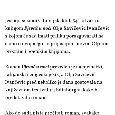
Jesenju sezonu Čitateljski klub 54+ otvara s
knjigom
Pjevač u noći
Olje Savičević Ivančević
s kojom će sad imati priliku porazgovarati ne
samo o ovoj nego i o prijašnjim i novim Oljinim
proznim i poetskim knjigama.
Roman
Pjevač u noći
preveden je na njemački,
talijanski i engleski jezik, a Olja Savičević
Ivančević pred nekoliko je dana gostovala na
književnom festivalu u Edinburghu
kako bi
predstavila roman.
Ako do sada niste pročitali roman, svakako