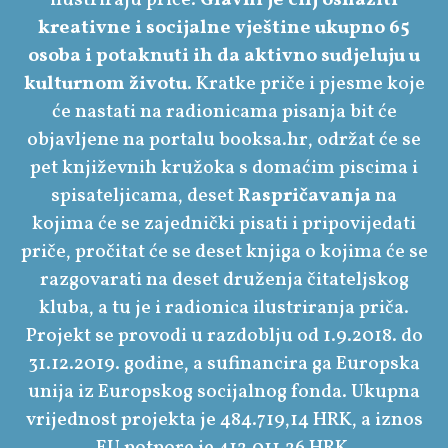
kreativne i socijalne vještine ukupno 65
osoba i potaknuti ih da aktivno sudjeluju u
kulturnom životu
. Kratke priče i pjesme koje
će nastati na radionicama pisanja bit će
objavljene na portalu booksa.hr, održat će se
pet književnih kružoka s domaćim piscima i
spisateljicama, deset
Raspričavanja
na
kojima će se zajednički pisati i pripovijedati
priče, pročitat će se deset knjiga o kojima će se
razgovarati na deset druženja čitateljskog
kluba, a tu je i radionica ilustriranja priča.
Projekt se provodi u razdoblju od 1.9.2018. do
31.12.2019. godine, a sufinancira ga Europska
unija iz Europskog socijalnog fonda. Ukupna
vrijednost projekta je 484.719,14 HRK, a iznos
EU potpore je 412.011,26 HRK.