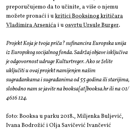
preporučujemo da to učinite, a više o njemu
možete pronaći i u
kritici Booksinog kritičara
Vladimira Arsenića
i u
osvrtu Ursule Burger
.
Projekt Koja je tvoja priča? sufinancira Europska unija
iz Europskog socijalnog fonda. Sadržaj objave isključiva
je odgovornost udruge Kulturtreger. Ako se želite
uključiti u ovaj projekt namijenjen našim
sugrađankama i sugrađanima od 55 godina ili starijima,
slobodno nam se javite na booksa[at]booksa.hr ili na 01/
4616 124.
foto: Booksa u parku 2018., Miljenka Buljević,
Ivana Bodrožić i Olja Savičević Ivančević